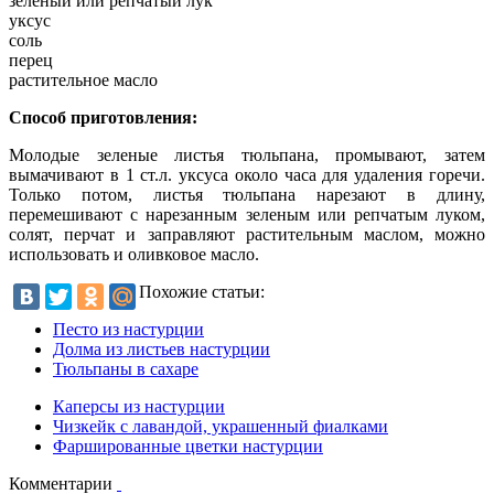
зеленый или репчатый лук
уксус
соль
перец
растительное масло
Способ приготовления:
Молодые зеленые листья тюльпана, промывают, затем
вымачивают в 1 ст.л. уксуса около часа для удаления горечи.
Только потом, листья тюльпана нарезают в длину,
перемешивают с нарезанным зеленым или репчатым луком,
солят, перчат и заправляют растительным маслом, можно
использовать и оливковое масло.
Похожие статьи:
Песто из настурции
Долма из листьев настурции
Тюльпаны в сахаре
Каперсы из настурции
Чизкейк с лавандой, украшенный фиалками
Фаршированные цветки настурции
Комментарии