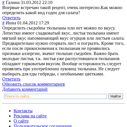
#
Галина
31.03.2012 22:10
Впервые встречаю такой рецепт, очень интересно.Как можно
определить какой вид годен для салата?
Ответить
#
Инна
01.04.2012 17:29
Определить съедобны тюльпаны или нет можно по вкусу.
Лепестки имеют сладковатый вкус, листья тюльпана имеют
мягкий вкус напоминающий вкус огурцов или листьев салата.
Предварительно нужно оторвать лист и погрызть. Кроме того,
если после прикосновения к тюльпанам не проявились
признаки аллергии, значит тюльпан съедобен. Важно брать
молодые листья, т.к. листья уже распустившихся тюльпанов
обладают горковатым вкусом. Вообще осторожность следует
проявлять при употреблении луковиц тюльпана. Не следует
выбирать для еды гибриды, с необыными цветками.
Ответить
Обновить список комментариев
Добавить комментарий
Контакты
Реклама на сайте
О сайте
Пользовательское соглашение