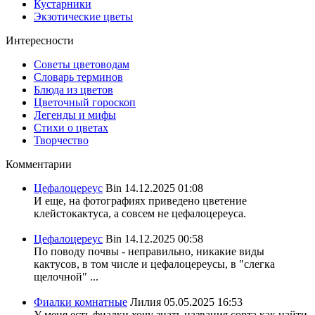
Кустарники
Экзотические цветы
Интересности
Советы цветоводам
Словарь терминов
Блюда из цветов
Цветочный гороскоп
Легенды и мифы
Стихи о цветах
Творчество
Комментарии
Цефалоцереус
Bin
14.12.2025 01:08
И еще, на фотографиях приведено цветение
клейстокактуса, а совсем не цефалоцереуса.
Цефалоцереус
Bin
14.12.2025 00:58
По поводу почвы - неправильно, никакие виды
кактусов, в том числе и цефалоцереусы, в "слегка
щелочной" ...
Фиалки комнатные
Лилия
05.05.2025 16:53
У меня есть фиалки хочу знать названия сорта,как найти