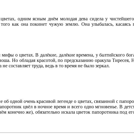
 цветах, одним ясным днём молодая дева сидела у чистейшего
того как она покинет чужую землю. Она улыбалась, касаясь 
 мифы о цветах. В далёкие, далёкие времена, у балтийского б
ноша. Но обладая красотой, по предсказанию оракула Тиресея,
не составляет труда, ведь в то время не было зеркал.
не об одной очень красивой легенде о цветах, связанной с папор
папоротник цвёл в ночное время и всего одно мгновенье. В детст
днём конечно же), обязательно искала цветок папоротника под ег