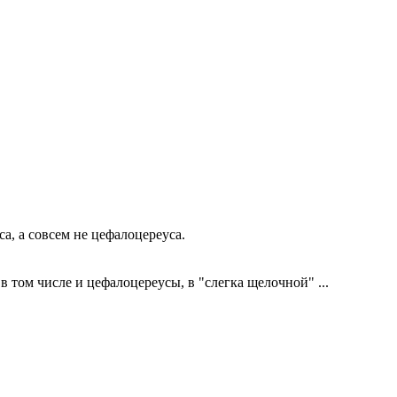
а, а совсем не цефалоцереуса.
в том числе и цефалоцереусы, в "слегка щелочной" ...