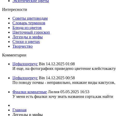
Экзотические цветы
Интересности
Советы цветоводам
Словарь терминов
Блюда из цветов
Цветочный гороскоп
Легенды и мифы
Стихи о цветах
Творчество
Комментарии
Цефалоцереус
Bin
14.12.2025 01:08
И еще, на фотографиях приведено цветение клейстокактус
Цефалоцереус
Bin
14.12.2025 00:58
По поводу почвы - неправильно, никакие виды кактусов, 
Фиалки комнатные
Лилия
05.05.2025 16:53
У меня есть фиалки хочу знать названия сорта,как найти
Главная
Легенды и мифы