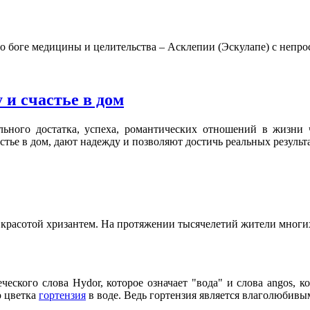
 боге медицины и целительства – Асклепии (Эскулапе) с непро
 и счастье в дом
льного достатка, успеха, романтических отношений в жизни 
астье в дом, дают надежду и позволяют достичь реальных результ
 красотой хризантем. На протяжении тысячелетий жители многих
еского слова Hydor, которое означает "вода" и слова angos, ко
ю цветка
гортензия
в воде. Ведь гортензия является влаголюбивы