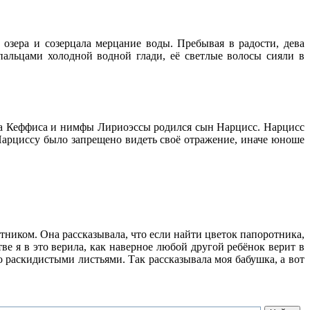
 озера и созерцала мерцание воды. Пребывая в радости, дева
пальцами холодной водной глади, её светлые волосы сияли в
ога Кеффиса и нимфы Лириоэссы родился сын Нарцисс. Нарцисс
 Нарциссу было запрещено видеть своё отражение, иначе юноше
отником. Она рассказывала, что если найти цветок папоротника,
ве я в это верила, как наверное любой другой ребёнок верит в
о раскидистыми листьями. Так рассказывала моя бабушка, а вот