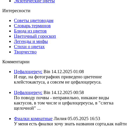
Экзотические цветы
Интересности
Советы цветоводам
Словарь терминов
Блюда из цветов
Цветочный гороскоп
Легенды и мифы
Стихи о цветах
Творчество
Комментарии
Цефалоцереус
Bin
14.12.2025 01:08
И еще, на фотографиях приведено цветение
клейстокактуса, а совсем не цефалоцереуса.
Цефалоцереус
Bin
14.12.2025 00:58
По поводу почвы - неправильно, никакие виды
кактусов, в том числе и цефалоцереусы, в "слегка
щелочной" ...
Фиалки комнатные
Лилия
05.05.2025 16:53
У меня есть фиалки хочу знать названия сорта,как найти