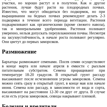
участки, но хорошо растут и в полутени. Как и другие
растения, лучше будут расти на плодородных почвах.
Известно, что могут обходиться без подкормок, но при
выращивании на бедных почвах рекомендуют делать 2-3
подкормки в течение всего периода вегетации. Растения
подкармливают как органическими (кроме свежего навоза),
так и минеральными удобрениями. Растения поливают
умеренно, нельзя допускать переувлажнения почвы. Несмотря
на засухоустойчивость, в начале роста поливают регулярно.
Они цветут до первых заморозков.
Размножение
Бархатцы размножают семенами. Посев семян осуществляют
в конце марта или начале апреля в емкости с рыхлым
питательным субстратом. Семена проращивают при
температуре 18-20 градусов. В открытый грунт рассаду
высаживают после исчезновения угрозы заморозков. Семена
можно сеять сразу в открытый грунт, в конце мая или начале
июня. Семена или рассаду, в зависимости от вида и сорта,
высаживают на расстоянии 12-30 см друг от друга. В случае
если есть угроза заморозков, сеянцы накрывают пленкой.
Болезни и вредители