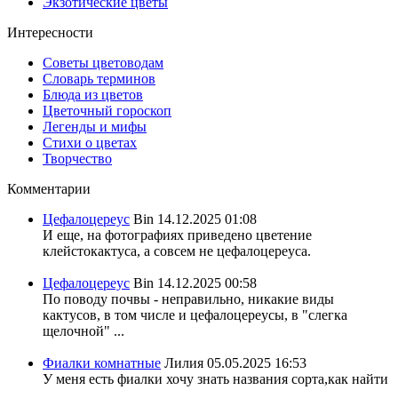
Экзотические цветы
Интересности
Советы цветоводам
Словарь терминов
Блюда из цветов
Цветочный гороскоп
Легенды и мифы
Стихи о цветах
Творчество
Комментарии
Цефалоцереус
Bin
14.12.2025 01:08
И еще, на фотографиях приведено цветение
клейстокактуса, а совсем не цефалоцереуса.
Цефалоцереус
Bin
14.12.2025 00:58
По поводу почвы - неправильно, никакие виды
кактусов, в том числе и цефалоцереусы, в "слегка
щелочной" ...
Фиалки комнатные
Лилия
05.05.2025 16:53
У меня есть фиалки хочу знать названия сорта,как найти