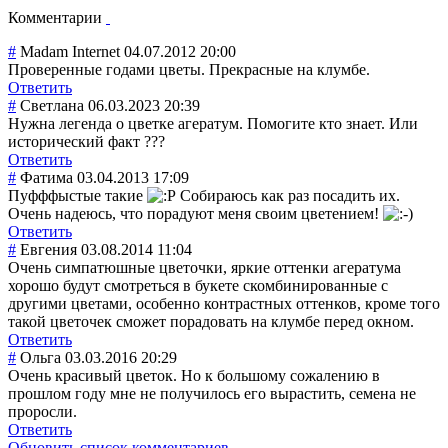
Комментарии
#
Madam Internet
04.07.2012 20:00
Проверенные годами цветы. Прекрасные на клумбе.
Ответить
#
Светлана
06.03.2023 20:39
Нужна легенда о цветке агератум. Помогите кто знает. Или
исторический факт ???
Ответить
#
Фатима
03.04.2013 17:09
Пуфффыстые такие
Собираюсь как раз посадить их.
Очень надеюсь, что порадуют меня своим цветением!
Ответить
#
Евгения
03.08.2014 11:04
Очень симпатюшные цветочки, яркие оттенки агератума
хорошо будут смотреться в букете скомбинированны
е с
другими цветами, особенно контрастных оттенков, кроме того
такой цветочек сможет порадовать на клумбе перед окном.
Ответить
#
Ольга
03.03.2016 20:29
Очень красивый цветок. Но к большому сожалению в
прошлом году мне не получилось его вырастить, семена не
проросли.
Ответить
Обновить список комментариев