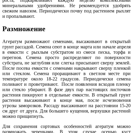
роста, подкармливают каждую неделю комплексными
минеральными удобрениями. Не рекомендуется удобрять
свежим навозом. Периодически почву под растением рыхлят
и пропалывают.
Размножение
Агератум размножают семенами, высаживают в открытый
грунт рассадой. Семена сеют в конце марта или начале апреля
в емкости с рыхлым субстратом из смеси песка, торфа и
перегноя. Семена просто распределяют по поверхности
субстрата, не заглубляя или слегка присыпают сверху землей.
После посева емкости с семенами накрывают сверху пленкой
или стеклом. Семена проращивают в светлом месте при
температуре около 18-22 градусов. Периодически семена
поливают и проветривают. После появления всходов пленку
или стекло убирают. В фазе двух пар настоящих листочков
растения пикируют в отдельные емкости. В открытый грунт
растения высаживают в конце мая, после исчезновения
угрозы заморозков. Рассаду высаживают на расстоянии 15-20
см друг от друга. Для большего кущения, верхушки растений
можно прищипнуть.
Для сохранения сортовых особенностей агератум можно
размножать черенками. В этом случае осенью куст