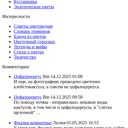
Кустарники
Экзотические цветы
Интересности
Советы цветоводам
Словарь терминов
Блюда из цветов
Цветочный гороскоп
Легенды и мифы
Стихи о цветах
Творчество
Комментарии
Цефалоцереус
Bin
14.12.2025 01:08
И еще, на фотографиях приведено цветение
клейстокактуса, а совсем не цефалоцереуса.
Цефалоцереус
Bin
14.12.2025 00:58
По поводу почвы - неправильно, никакие виды
кактусов, в том числе и цефалоцереусы, в "слегка
щелочной" ...
Фиалки комнатные
Лилия
05.05.2025 16:53
У меня есть фиалки хочу знать названия сорта,как найти