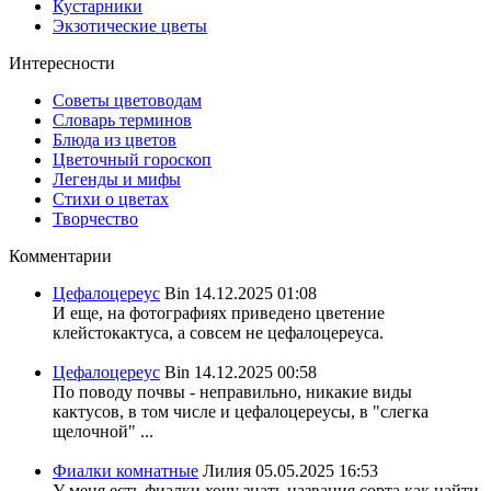
Кустарники
Экзотические цветы
Интересности
Советы цветоводам
Словарь терминов
Блюда из цветов
Цветочный гороскоп
Легенды и мифы
Стихи о цветах
Творчество
Комментарии
Цефалоцереус
Bin
14.12.2025 01:08
И еще, на фотографиях приведено цветение
клейстокактуса, а совсем не цефалоцереуса.
Цефалоцереус
Bin
14.12.2025 00:58
По поводу почвы - неправильно, никакие виды
кактусов, в том числе и цефалоцереусы, в "слегка
щелочной" ...
Фиалки комнатные
Лилия
05.05.2025 16:53
У меня есть фиалки хочу знать названия сорта,как найти