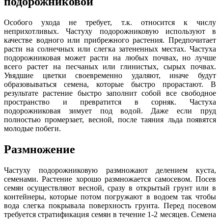
подорожниковой
Особого ухода не требует, т.к. относится к числу
неприхотливых. Частуху подорожниковую используют в
качестве водного или прибрежного растения. Предпочитает
расти на солнечных или слегка затененных местах. Частуха
подорожниковая может расти на любых почвах, но лучше
всего растет на песчаных или глинистых, сырых почвах.
Увядшие цветки своевременно удаляют, иначе будут
образовываться семена, которые быстро прорастают. В
результате растение быстро заполнит собой все свободное
пространство и превратится в сорняк. Частуха
подорожниковая зимует под водой. Даже если пруд
полностью промерзает, весной, после таяния льда появятся
молодые побеги.
Размножение
Частуху подорожниковую размножают делением куста,
семенами. Растение хорошо размножается самосевом. Посев
семян осуществляют весной, сразу в открытый грунт или в
контейнеры, которые потом погружают в водоем так чтобы
вода слегка покрывала поверхность грунта. Перед посевом
требуется стратификация семян в течение 1-2 месяцев. Семена