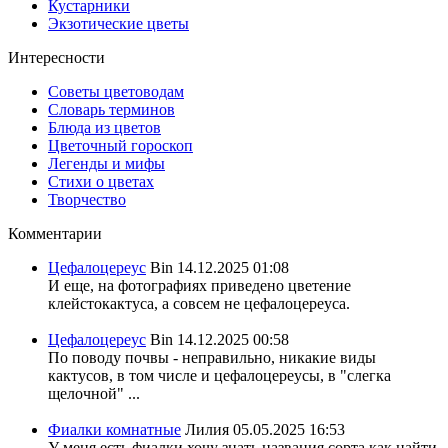
Кустарники
Экзотические цветы
Интересности
Советы цветоводам
Словарь терминов
Блюда из цветов
Цветочный гороскоп
Легенды и мифы
Стихи о цветах
Творчество
Комментарии
Цефалоцереус
Bin
14.12.2025 01:08
И еще, на фотографиях приведено цветение
клейстокактуса, а совсем не цефалоцереуса.
Цефалоцереус
Bin
14.12.2025 00:58
По поводу почвы - неправильно, никакие виды
кактусов, в том числе и цефалоцереусы, в "слегка
щелочной" ...
Фиалки комнатные
Лилия
05.05.2025 16:53
У меня есть фиалки хочу знать названия сорта,как найти