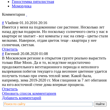
Гиностемма пятилистная
Момордика
Комментарии
#
Vladimir
01.10.2016 20:16
Имеется у меня на подоконнике сие растение. Несколько лет
назад друзья подарили. Но поскольку солнечного света у нас в
квартире не хватает - все комнаты у нас на север - цветы стали
мелкими. Наверное, отдам цветок теще - квартира у нее
солнечная, светлая.
Ответить
#
Евгений
20.08.2020 01:08
В Московском регионе в открытом грунте реально вырастить
только Blue Moon. Да и то, вследствие недостаточно
продолжительног
о вегетационного периода и неполного
вызревания побегов текущего года весеннее цветение удается
получить только при очень теплой зиме. Какой была,
например, зима 2019-2020 гг. Моя глициния за 7 лет обитания
на юго-восточной стене дома впервые процвела.
Ответить
Обновить список комментариев
Добавить комментарий