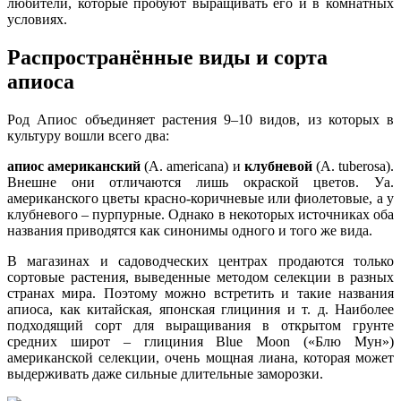
любители, которые пробуют выращивать его и в комнатных
условиях.
Распространённые виды и сорта
апиоса
Род Апиос объединяет растения 9–10 видов, из которых в
культуру вошли всего два:
апиос американский
(А. americana) и
клубневой
(А. tuberosa).
Внешне они отличаются лишь окраской цветов. Уа.
американского цветы красно-коричневые или фиолетовые, а у
клубневого – пурпурные. Однако в некоторых источниках оба
названия приводятся как синонимы одного и того же вида.
В магазинах и садоводческих центрах продаются только
сортовые растения, выведенные методом селекции в разных
странах мира. Поэтому можно встретить и такие названия
апиоса, как китайская, японская глициния и т. д. Наиболее
подходящий сорт для выращивания в открытом грунте
средних широт – глициния Blue Moon («Блю Мун»)
американской селекции, очень мощная лиана, которая может
выдерживать даже сильные длительные заморозки.