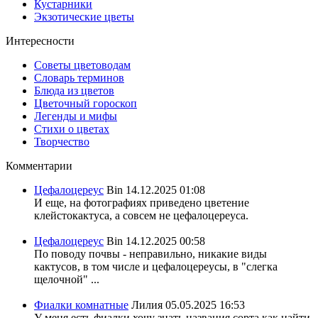
Кустарники
Экзотические цветы
Интересности
Советы цветоводам
Словарь терминов
Блюда из цветов
Цветочный гороскоп
Легенды и мифы
Стихи о цветах
Творчество
Комментарии
Цефалоцереус
Bin
14.12.2025 01:08
И еще, на фотографиях приведено цветение
клейстокактуса, а совсем не цефалоцереуса.
Цефалоцереус
Bin
14.12.2025 00:58
По поводу почвы - неправильно, никакие виды
кактусов, в том числе и цефалоцереусы, в "слегка
щелочной" ...
Фиалки комнатные
Лилия
05.05.2025 16:53
У меня есть фиалки хочу знать названия сорта,как найти