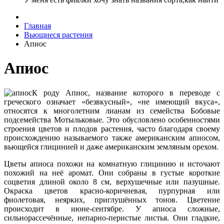
Главная
Вьющиеся растения
Апиос
Апиос
К роду Апиос, название которого в переводе с
греческого означает «безвкусный», «не имеющий вкуса»,
относятся к многолетним лианам из семейства Бобовые
подсемейства Мотыльковые. Это обусловлено особенностями
строения цветов и плодов растения, часто благодаря своему
происхождению называемого также американским апиосом,
вьющейся глицинией и даже американским земляным орехом.
Цветы апиоса похожи на комнатную глицинию и источают
похожий на неё аромат. Они собраны в густые короткие
соцветия длиной около 8 см, верхушечные или пазушные.
Окраска цветов красно-коричневая, пурпурная или
фиолетовая, неярких, приглушённых тонов. Цветение
происходит в июне-сентябре. У апиоса сложные,
сильнорассечённые, непарно-перистые листья. Они гладкие,