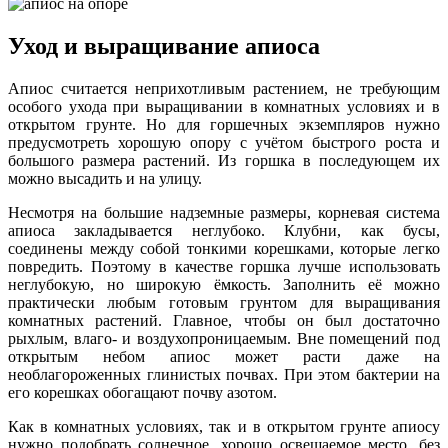
Уход и выращивание апиоса
Апиос считается неприхотливым растением, не требующим
особого ухода при выращивании в комнатных условиях и в
открытом грунте. Но для горшечных экземпляров нужно
предусмотреть хорошую опору с учётом быстрого роста и
большого размера растений. Из горшка в последующем их
можно высадить и на улицу.
Несмотря на большие надземные размеры, корневая система
апиоса закладывается неглубоко. Клубни, как бусы,
соединены между собой тонкими корешками, которые легко
повредить. Поэтому в качестве горшка лучше использовать
неглубокую, но широкую ёмкость. Заполнить её можно
практически любым готовым грунтом для выращивания
комнатных растений. Главное, чтобы он был достаточно
рыхлым, влаго- и воздухопроницаемым. Вне помещений под
открытым небом апиос может расти даже на
необлагороженных глинистых почвах. При этом бактерии на
его корешках обогащают почву азотом.
Как в комнатных условиях, так и в открытом грунте апиосу
нужно подобрать солнечное, хорошо освещаемое место, без