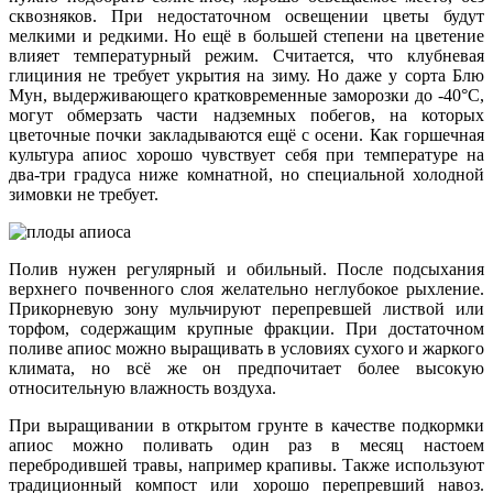
сквозняков. При недостаточном освещении цветы будут
мелкими и редкими. Но ещё в большей степени на цветение
влияет температурный режим. Считается, что клубневая
глициния не требует укрытия на зиму. Но даже у сорта Блю
Мун, выдерживающего кратковременные заморозки до -40°C,
могут обмерзать части надземных побегов, на которых
цветочные почки закладываются ещё с осени. Как горшечная
культура апиос хорошо чувствует себя при температуре на
два-три градуса ниже комнатной, но специальной холодной
зимовки не требует.
Полив нужен регулярный и обильный. После подсыхания
верхнего почвенного слоя желательно неглубокое рыхление.
Прикорневую зону мульчируют перепревшей листвой или
торфом, содержащим крупные фракции. При достаточном
поливе апиос можно выращивать в условиях сухого и жаркого
климата, но всё же он предпочитает более высокую
относительную влажность воздуха.
При выращивании в открытом грунте в качестве подкормки
апиос можно поливать один раз в месяц настоем
перебродившей травы, например крапивы. Также используют
традиционный компост или хорошо перепревший навоз.