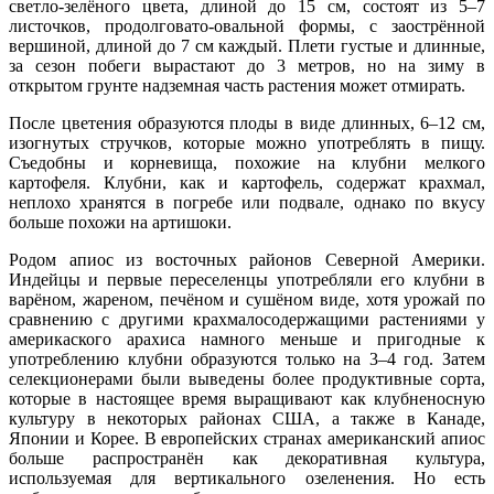
светло-зелёного цвета, длиной до 15 см, состоят из 5–7
листочков, продолговато-овальной формы, с заострённой
вершиной, длиной до 7 см каждый. Плети густые и длинные,
за сезон побеги вырастают до 3 метров, но на зиму в
открытом грунте надземная часть растения может отмирать.
После цветения образуются плоды в виде длинных, 6–12 см,
изогнутых стручков, которые можно употреблять в пищу.
Съедобны и корневища, похожие на клубни мелкого
картофеля. Клубни, как и картофель, содержат крахмал,
неплохо хранятся в погребе или подвале, однако по вкусу
больше похожи на артишоки.
Родом апиос из восточных районов Северной Америки.
Индейцы и первые переселенцы употребляли его клубни в
варёном, жареном, печёном и сушёном виде, хотя урожай по
сравнению с другими крахмалосодержащими растениями у
америкаского арахиса намного меньше и пригодные к
употреблению клубни образуются только на 3–4 год. Затем
селекционерами были выведены более продуктивные сорта,
которые в настоящее время выращивают как клубненосную
культуру в некоторых районах США, а также в Канаде,
Японии и Корее. В европейских странах американский апиос
больше распространён как декоративная культура,
используемая для вертикального озеленения. Но есть