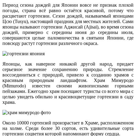
Период сезона дождей для Японии вовсе не признак плохой
погоды, страна всё равно остаётся красивой, потому что
расцветают гортензии. Сезон дождей, называемый японцами
Цсю (Tusyu), настоящий праздник для местных жителей. Сами
японцы называют гортензии Аджисай (Ajisai), во время сезона
дождей, примерно с середины июня до середины июля,
совершаются целые паломничества в святыни Японии, где
повсюду растут гортензии различного окраса.
Японцы, как наверное никакой другой народ, придает
серьезное значение сохранению природы. Стремление
воссоединиться с природой, привело к созданию храмов с
красивым природным ландшафтом. Храм Мимуродо
(Mimurodo) известен своими живописными горными
пейзажами. Ежегодно храм посещают туристы со всего мира с
целью увидеть обильно и красивоцветущие гортензии в саду
храма.
Около 10000 гортензий произрастает в Храме, расположенном
на холме. Среди более 30 сортов, есть удивительные сорта
гортензии соцветия которой напоминают форму сердца.