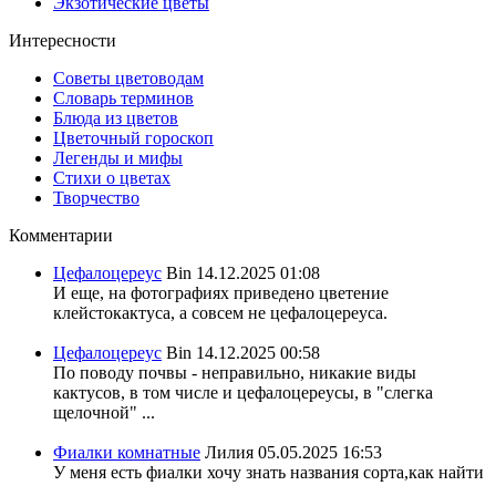
Экзотические цветы
Интересности
Советы цветоводам
Словарь терминов
Блюда из цветов
Цветочный гороскоп
Легенды и мифы
Стихи о цветах
Творчество
Комментарии
Цефалоцереус
Bin
14.12.2025 01:08
И еще, на фотографиях приведено цветение
клейстокактуса, а совсем не цефалоцереуса.
Цефалоцереус
Bin
14.12.2025 00:58
По поводу почвы - неправильно, никакие виды
кактусов, в том числе и цефалоцереусы, в "слегка
щелочной" ...
Фиалки комнатные
Лилия
05.05.2025 16:53
У меня есть фиалки хочу знать названия сорта,как найти