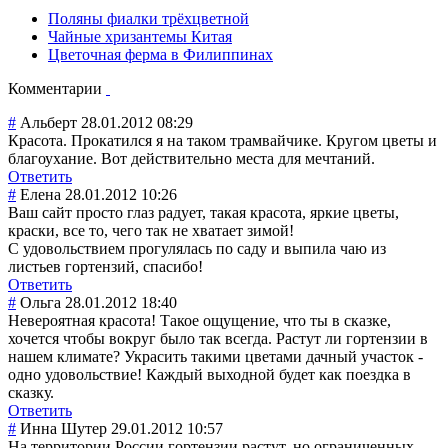
Поляны фиалки трёхцветной
Чайные хризантемы Китая
Цветочная ферма в Филиппинах
Комментарии
#
Альберт
28.01.2012 08:29
Красота. Прокатился я на таком трамвайчике. Кругом цветы и
благоухание. Вот действительно места для мечтаний.
Ответить
#
Елена
28.01.2012 10:26
Ваш сайт просто глаз радует, такая красота, яркие цветы,
краски, все то, чего так не хватает зимой!
С удовольствием прогулялась по саду и выпила чаю из
листьев гортензий, спасибо!
Ответить
#
Ольга
28.01.2012 18:40
Невероятная красота! Такое ощущение, что ты в сказке,
хочется чтобы вокруг было так всегда. Растут ли гортензии в
нашем климате? Украсить такими цветами дачный участок -
одно удовольствие! Каждый выходной будет как поездка в
сказку.
Ответить
#
Инна Шутер
29.01.2012 10:57
На территории России гортензии растут, но ограниченных