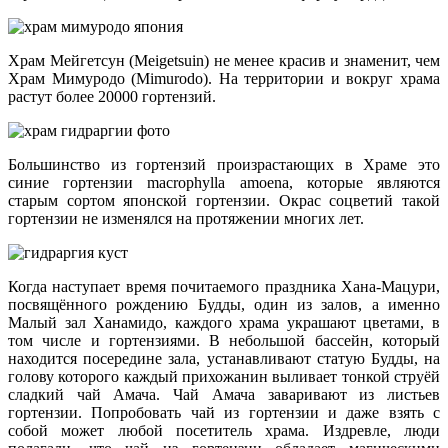
Храм Мейгетсун (Meigetsuin) не менее красив и знаменит, чем
Храм Мимуродо (Mimurodo). На территории и вокруг храма
растут более 20000 гортензий.
Большинство из гортензий произрастающих в Храме это
синие гортензии macrophylla amoena, которые являются
старым сортом японской гортензии. Окрас соцветий такой
гортензии не изменялся на протяжении многих лет.
Когда наступает время почитаемого праздника Хана-Мацури,
посвящённого рождению Будды, один из залов, а именно
Малый зал Ханамидо, каждого храма украшают цветами, в
том числе и гортензиями. В небольшой бассейн, который
находится посередине зала, устанавливают статую Будды, на
голову которого каждый прихожанин выливает тонкой струёй
сладкий чай Амача. Чай Амача заваривают из листьев
гортензии. Попробовать чай из гортензии и даже взять с
собой может любой посетитель храма. Издревле, люди