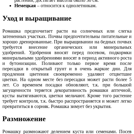
растений, достигает высоты около 30 см.
Немецкая
– относится к однолетникам.
Уход и выращивание
Ромашка предпочитает расти на солнечных или слегка
затененных участках. Почвы предпочтительны питательные и
хорошо дренированные. При выращивании на бедных почвах
требуется внесение органических или минеральных
удобрений. Удобрения вносят перед посевом, подкормки
минеральными удобрениями вносят в период активного роста
и бутонизации. Поливают только первое время после
пересадки в открытый грунт и в очень жаркие дни. Для
продления цветения своевременно удаляют отцветшие
цветки. На одном месте без пересадки может расти более 5
лет. Со временем посадки обновляют, т.к. при большой
загущенности теряется декоративность ромашки аптечной,
кусты вытягиваются, цветки мельчают. Кроме того растение
требует контроля, т.к. быстро распространяется и может легко
превратиться в сорняк. Ромашка зимует без укрытия.
Размножение
Ромашку размножают делением куста или семенами. Посев