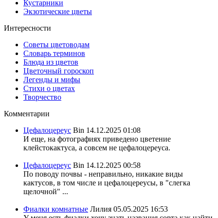
Кустарники
Экзотические цветы
Интересности
Советы цветоводам
Словарь терминов
Блюда из цветов
Цветочный гороскоп
Легенды и мифы
Стихи о цветах
Творчество
Комментарии
Цефалоцереус
Bin
14.12.2025 01:08
И еще, на фотографиях приведено цветение
клейстокактуса, а совсем не цефалоцереуса.
Цефалоцереус
Bin
14.12.2025 00:58
По поводу почвы - неправильно, никакие виды
кактусов, в том числе и цефалоцереусы, в "слегка
щелочной" ...
Фиалки комнатные
Лилия
05.05.2025 16:53
У меня есть фиалки хочу знать названия сорта,как найти