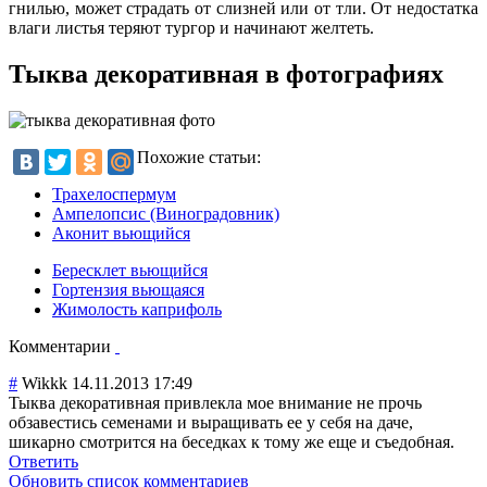
гнилью, может страдать от слизней или от тли. От недостатка
влаги листья теряют тургор и начинают желтеть.
Тыква декоративная в фотографиях
Похожие статьи:
Трахелоспермум
Ампелопсис (Виноградовник)
Аконит вьющийся
Бересклет вьющийся
Гортензия вьющаяся
Жимолость каприфоль
Комментарии
#
Wikkk
14.11.2013 17:49
Тыква декоративная привлекла мое внимание не прочь
обзавестись семенами и выращивать ее у себя на даче,
шикарно смотрится на беседках к тому же еще и съедобная.
Ответить
Обновить список комментариев