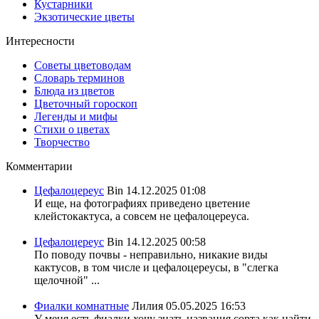
Кустарники
Экзотические цветы
Интересности
Советы цветоводам
Словарь терминов
Блюда из цветов
Цветочный гороскоп
Легенды и мифы
Стихи о цветах
Творчество
Комментарии
Цефалоцереус
Bin
14.12.2025 01:08
И еще, на фотографиях приведено цветение
клейстокактуса, а совсем не цефалоцереуса.
Цефалоцереус
Bin
14.12.2025 00:58
По поводу почвы - неправильно, никакие виды
кактусов, в том числе и цефалоцереусы, в "слегка
щелочной" ...
Фиалки комнатные
Лилия
05.05.2025 16:53
У меня есть фиалки хочу знать названия сорта,как найти