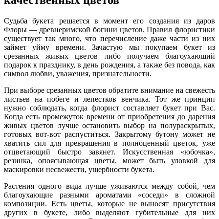
Судьба букета решается в момент его создания из даров
Флоры — древнеримской богини цветов. Правил флористики
существует так много, что перечисление даже части из них
займет уйму времени. Зачастую мы покупаем букет из
срезанных живых цветов либо получаем благоухающий
подарок к празднику, в день рождения, а также без повода, как
символ любви, уважения, признательности.
При выборе срезанных цветов обратите внимание на свежесть
листьев на побеге и лепестков венчика. Тот же принцип
нужно соблюдать, когда флорист составляет букет при Вас.
Когда есть промежуток времени от приобретения до дарения
живых цветов лучше остановить выбор на полураскрытых,
готовых вот-вот распуститься. Закрытому бутону может не
хватить сил для превращения в полноценный цветок, уже
отцветающий быстро завянет. Искусственная «юбочка»,
резинка, опоясывающая цветы, может быть уловкой для
маскировки несвежести, ущербности букета.
Растения одного вида лучше уживаются между собой, чем
благоухающие разными ароматами «соседи» в сложной
композиции. Есть цветы, которые не выносят присутствия
других в букете, либо выделяют губительные для них