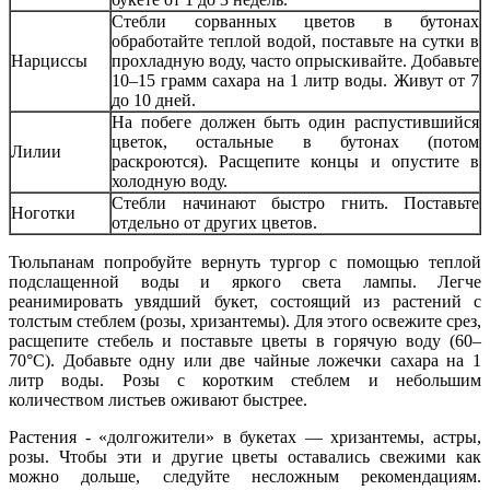
Стебли сорванных цветов в бутонах
обработайте теплой водой, поставьте на сутки в
Нарциссы
прохладную воду, часто опрыскивайте. Добавьте
10–15 грамм сахара на 1 литр воды. Живут от 7
до 10 дней.
На побеге должен быть один распустившийся
цветок, остальные в бутонах (потом
Лилии
раскроются). Расщепите концы и опустите в
холодную воду.
Стебли начинают быстро гнить. Поставьте
Ноготки
отдельно от других цветов.
Тюльпанам попробуйте вернуть тургор с помощью теплой
подслащенной воды и яркого света лампы. Легче
реанимировать увядший букет, состоящий из растений с
толстым стеблем (розы, хризантемы). Для этого освежите срез,
расщепите стебель и поставьте цветы в горячую воду (60–
70°С). Добавьте одну или две чайные ложечки сахара на 1
литр воды. Розы с коротким стеблем и небольшим
количеством листьев оживают быстрее.
Растения - «долгожители» в букетах — хризантемы, астры,
розы. Чтобы эти и другие цветы оставались свежими как
можно дольше, следуйте несложным рекомендациям.