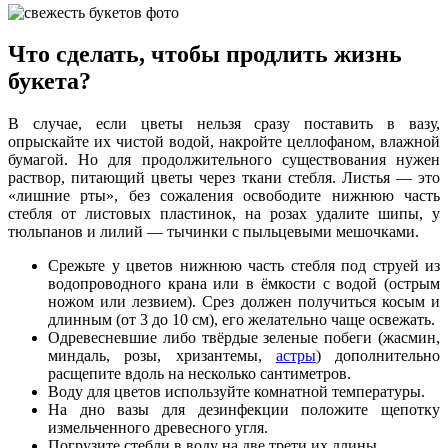
Что сделать, чтобы продлить жизнь
букета?
В случае, если цветы нельзя сразу поставить в вазу,
опрыскайте их чистой водой, накройте целлофаном, влажной
бумагой. Но для продолжительного существования нужен
раствор, питающий цветы через ткани стебля. Листья — это
«лишние рты», без сожаления освободите нижнюю часть
стебля от листовых пластинок, на розах удалите шипы, у
тюльпанов и лилий — тычинки с пыльцевыми мешочками.
Срежьте у цветов нижнюю часть стебля под струей из
водопроводного крана или в ёмкости с водой (острым
ножом или лезвием). Срез должен получиться косым и
длинным (от 3 до 10 см), его желательно чаще освежать.
Одревесневшие либо твёрдые зеленые побеги (жасмин,
миндаль, розы, хризантемы,
астры
) дополнительно
расщепите вдоль на несколько сантиметров.
Воду для цветов используйте комнатной температуры.
На дно вазы для дезинфекции положите щепотку
измельченного древесного угля.
Погрузите стебли в воду на две трети их длины.