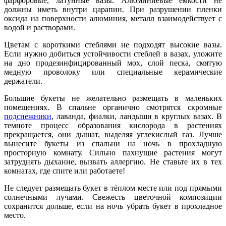
фарфоровые, латунные вазы. Алюминиевые ёмкости не
должны иметь внутри царапин. При разрушении пленки
оксида на поверхности алюминия, металл взаимодействует с
водой и растворами.
Цветам с короткими стеблями не подходят высокие вазы.
Если нужно добиться устойчивости стеблей в вазах, уложите
на дно продезинфицированный мох, слой песка, смятую
медную проволоку или специальные керамические
держатели.
Большие букеты не желательно размещать в маленьких
помещениях. В спальне органично смотрятся скромные
подснежники
, лаванда, фиалки, ландыши в круглых вазах. В
темноте процесс образования кислорода в растениях
прекращается, они дышат, выделяя углекислый газ. Лучше
вынесите букеты из спальни на ночь в прохладную
просторную комнату. Сильно пахнущие растения могут
затруднять дыхание, вызвать аллергию. Не ставьте их в тех
комнатах, где спите или работаете!
Не следует размещать букет в тёплом месте или под прямыми
солнечными лучами. Свежесть цветочной композиции
сохранится дольше, если на ночь убрать букет в прохладное
место.