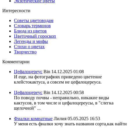
Экзотические цветы
Интересности
Советы цветоводам
Словарь терминов
Блюда из цветов
Цветочный гороскоп
Легенды и мифы
Стихи о цветах
Творчество
Комментарии
Цефалоцереус
Bin
14.12.2025 01:08
И еще, на фотографиях приведено цветение
клейстокактуса, а совсем не цефалоцереуса.
Цефалоцереус
Bin
14.12.2025 00:58
По поводу почвы - неправильно, никакие виды
кактусов, в том числе и цефалоцереусы, в "слегка
щелочной" ...
Фиалки комнатные
Лилия
05.05.2025 16:53
У меня есть фиалки хочу знать названия сорта,как найти