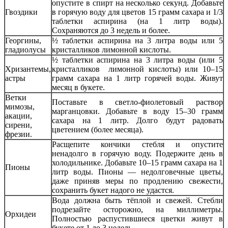
опустите в спирт на несколько секунд. Добавьте
Гвоздики
в горячую воду для цветов 15 грамм сахара и 1/3
таблетки аспирина (на 1 литр воды).
Сохраняются до 3 недель и более.
Георгины,
½ таблетки аспирина на 3 литра воды или 5
гладиолусы
кристалликов лимонной кислоты.
½ таблетки аспирина на 3 литра воды (или 5
Хризантемы,
кристалликов лимонной кислоты) или 10–15
астры
грамм сахара на 1 литр горячей воды. Живут
месяц в букете.
Ветки
Поставьте в светло-фиолетовый раствор
мимозы,
марганцовки. Добавьте в воду 15–30 грамм
акации,
сахара на 1 литр. Долго будут радовать
сирени,
цветением (более месяца).
фрезии.
Расщепите кончики стебля и опустите
ненадолго в горячую воду. Подержите день в
холодильнике. Добавьте 10–15 грамм сахара на 1
Пионы
литр воды. Пионы — недолговечные цветы,
даже приняв меры по продлению свежести,
сохранить букет надого не удастся.
Вода должна быть тёплой и свежей. Стебли
подрезайте осторожно, на миллиметры.
Орхидеи
Полностью распустившиеся цветки живут в
букете от 1 до 3 недель.