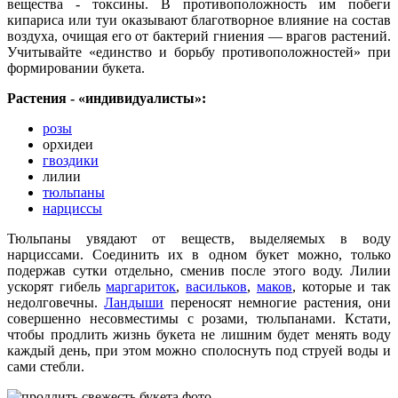
вещества - токсины. В противоположность им побеги
кипариса или туи оказывают благотворное влияние на состав
воздуха, очищая его от бактерий гниения — врагов растений.
Учитывайте «единство и борьбу противоположностей» при
формировании букета.
Растения - «индивидуалисты»:
розы
орхидеи
гвоздики
лилии
тюльпаны
нарциссы
Тюльпаны увядают от веществ, выделяемых в воду
нарциссами. Соединить их в одном букет можно, только
подержав сутки отдельно, сменив после этого воду. Лилии
ускорят гибель
маргариток
,
васильков
,
маков
, которые и так
недолговечны.
Ландыши
переносят немногие растения, они
совершенно несовместимы с розами, тюльпанами. Кстати,
чтобы продлить жизнь букета не лишним будет менять воду
каждый день, при этом можно сполоснуть под струей воды и
сами стебли.