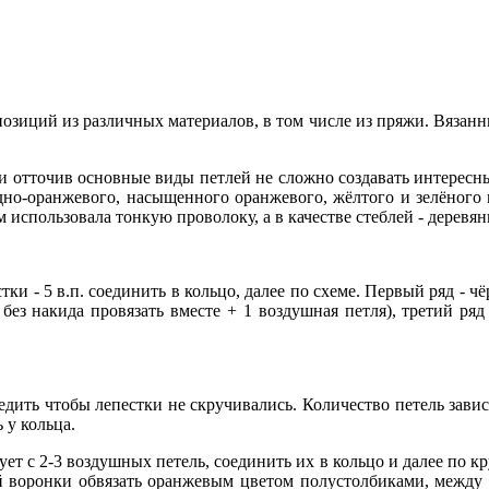
озиций из различных материалов, в том числе из пряжи. Вязан
и отточив основные виды петлей не сложно создавать интересны
едно-оранжевого, насыщенного оранжевого, жёлтого и зелёного
 использовала тонкую проволоку, а в качестве стеблей - деревя
тки - 5 в.п. соединить в кольцо, далее по схеме. Первый ряд - ч
 без накида провязать вместе + 1 воздушная петля), третий ряд
едить чтобы лепестки не скручивались. Количество петель зави
 у кольца.
ует с 2-3 воздушных петель, соединить их в кольцо и далее по кр
ной воронки обвязать оранжевым цветом полустолбиками, между