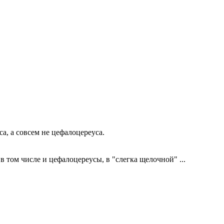
а, а совсем не цефалоцереуса.
в том числе и цефалоцереусы, в "слегка щелочной" ...