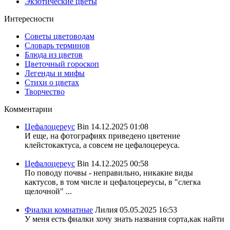
Экзотические цветы
Интересности
Советы цветоводам
Словарь терминов
Блюда из цветов
Цветочный гороскоп
Легенды и мифы
Стихи о цветах
Творчество
Комментарии
Цефалоцереус
Bin
14.12.2025 01:08
И еще, на фотографиях приведено цветение
клейстокактуса, а совсем не цефалоцереуса.
Цефалоцереус
Bin
14.12.2025 00:58
По поводу почвы - неправильно, никакие виды
кактусов, в том числе и цефалоцереусы, в "слегка
щелочной" ...
Фиалки комнатные
Лилия
05.05.2025 16:53
У меня есть фиалки хочу знать названия сорта,как найти