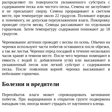
распределяют по поверхности увлажненного субстрата с
содержанием песка или чистого песка. Семена не заглубляют
и не присыпают сверху. Семена проращивают в светлом
месте, при температуре около 22 градусов. Поливают изредка
и понемногу, не допуская переувлажнения влаги. Пикировку
проводят спустя месяц. Сеянцы рассаживают по отдельным
горшочкам. Затем температуру содержания понижают до 18
градусов.
Черенкование аптении проводят с весны по осень. Обычно на
черенки используют части побегов оставшиеся после обрезки,
а так же листья. Черенки перед посадкой в течение нескольких
часов хранят в темном месте. После чего черенки помещают в
емкость с водой (с добавлением угля) или высаживают в
увлажненный песок или легкий субстрат с содержанием
песка. После появления корней черенки высаживают в
небольшие горшочки.
Болезни и вредители
Переизбыток влаги может спровоцировать загнивание
побегов. При выращивании в открытом грунте подвержена
нападкам тли, иногда может страдать от паутинного клеща.