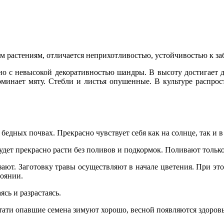
 растениям, отличается неприхотливостью, устойчивостью к за
ано с невысокой декоративностью шандры. В высоту достигает д
оминает мяту. Стебли и листья опушенные. В культуре распрос
 бедных почвах. Прекрасно чувствует себя как на солнце, так и в
будет прекрасно расти без поливов и подкормок. Поливают только
ют. Заготовку травы осуществляют в начале цветения. При это
тоянии.
сь и разрастаясь.
Кстати опавшие семена зимуют хорошо, весной появляются здоров