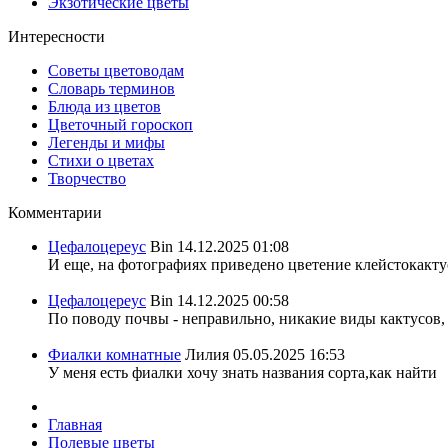
Экзотические цветы
Интересности
Советы цветоводам
Словарь терминов
Блюда из цветов
Цветочный гороскоп
Легенды и мифы
Стихи о цветах
Творчество
Комментарии
Цефалоцереус
Bin
14.12.2025 01:08
И еще, на фотографиях приведено цветение клейстокактус
Цефалоцереус
Bin
14.12.2025 00:58
По поводу почвы - неправильно, никакие виды кактусов, 
Фиалки комнатные
Лилия
05.05.2025 16:53
У меня есть фиалки хочу знать названия сорта,как найти
Главная
Полевые цветы