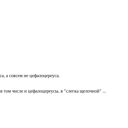
а, а совсем не цефалоцереуса.
в том числе и цефалоцереусы, в "слегка щелочной" ...