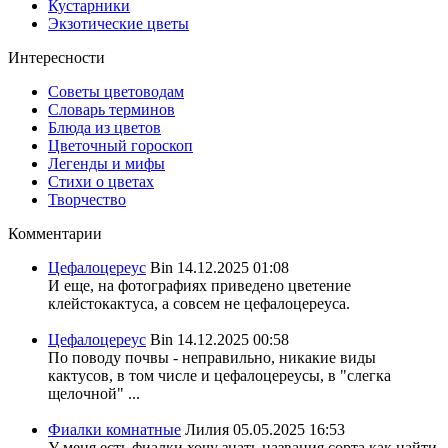
Кустарники
Экзотические цветы
Интересности
Советы цветоводам
Словарь терминов
Блюда из цветов
Цветочный гороскоп
Легенды и мифы
Стихи о цветах
Творчество
Комментарии
Цефалоцереус
Bin
14.12.2025 01:08
И еще, на фотографиях приведено цветение
клейстокактуса, а совсем не цефалоцереуса.
Цефалоцереус
Bin
14.12.2025 00:58
По поводу почвы - неправильно, никакие виды
кактусов, в том числе и цефалоцереусы, в "слегка
щелочной" ...
Фиалки комнатные
Лилия
05.05.2025 16:53
У меня есть фиалки хочу знать названия сорта,как найти