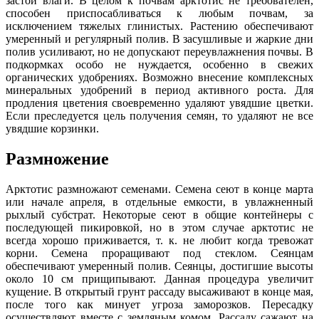
застой влаги. В целом к почвам арктотис не требователен,
способен приспосабливаться к любым почвам, за
исключением тяжелых глинистых. Растению обеспечивают
умеренный и регулярный полив. В засушливые и жаркие дни
полив усиливают, но не допускают переувлажнения почвы. В
подкормках особо не нуждается, особенно в свежих
органических удобрениях. Возможно внесение комплексных
минеральных удобрений в период активного роста. Для
продления цветения своевременно удаляют увядшие цветки.
Если преследуется цель получения семян, то удаляют не все
увядшие корзинки.
Размножение
Арктотис размножают семенами. Семена сеют в конце марта
или начале апреля, в отдельные емкости, в увлажненный
рыхлый субстрат. Некоторые сеют в общие контейнеры с
последующей пикировкой, но в этом случае арктотис не
всегда хорошо приживается, т. к. не любит когда тревожат
корни. Семена проращивают под стеклом. Сеянцам
обеспечивают умеренный полив. Сеянцы, достигшие высоты
около 10 см прищипывают. Данная процедура увеличит
кущение. В открытый грунт рассаду высаживают в конце мая,
после того как минует угроза заморозков. Пересадку
осуществляют вместе с земляным комом. Рассаду сажают на