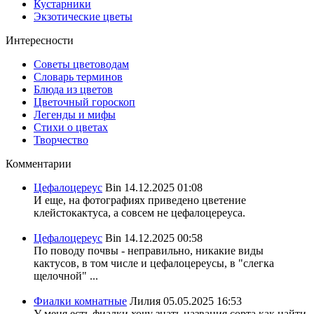
Кустарники
Экзотические цветы
Интересности
Советы цветоводам
Словарь терминов
Блюда из цветов
Цветочный гороскоп
Легенды и мифы
Стихи о цветах
Творчество
Комментарии
Цефалоцереус
Bin
14.12.2025 01:08
И еще, на фотографиях приведено цветение
клейстокактуса, а совсем не цефалоцереуса.
Цефалоцереус
Bin
14.12.2025 00:58
По поводу почвы - неправильно, никакие виды
кактусов, в том числе и цефалоцереусы, в "слегка
щелочной" ...
Фиалки комнатные
Лилия
05.05.2025 16:53
У меня есть фиалки хочу знать названия сорта,как найти