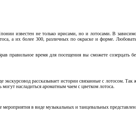
онии известен не только ирисами, но и лотосами. В зависимо
отоса, а их более 300, различных по окраске и форме. Любова
брав правильное время для посещения вы сможете созерцать бе
де экскурсовод рассказывает истории связанные с лотосом. Так
ь могут насладиться ароматным чаем с цветком лотоса.
ые мероприятия в виде музыкальных и танцевальных представле