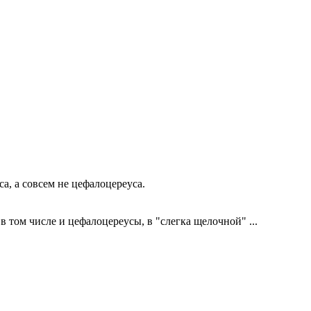
а, а совсем не цефалоцереуса.
в том числе и цефалоцереусы, в "слегка щелочной" ...