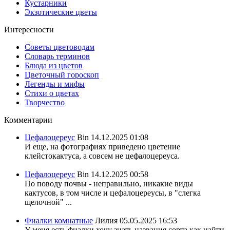
Кустарники
Экзотические цветы
Интересности
Советы цветоводам
Словарь терминов
Блюда из цветов
Цветочный гороскоп
Легенды и мифы
Стихи о цветах
Творчество
Комментарии
Цефалоцереус
Bin
14.12.2025 01:08
И еще, на фотографиях приведено цветение
клейстокактуса, а совсем не цефалоцереуса.
Цефалоцереус
Bin
14.12.2025 00:58
По поводу почвы - неправильно, никакие виды
кактусов, в том числе и цефалоцереусы, в "слегка
щелочной" ...
Фиалки комнатные
Лилия
05.05.2025 16:53
У меня есть фиалки хочу знать названия сорта,как найти