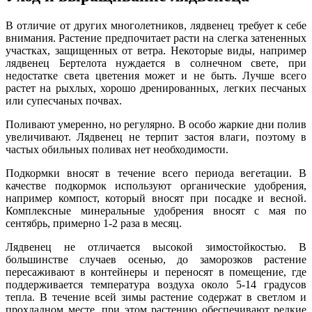
В отличие от других многолетников, лядвенец требует к себе
внимания. Растение предпочитает расти на слегка затененных
участках, защищенных от ветра. Некоторые виды, например
лядвенец Бертелота нуждается в солнечном свете, при
недостатке света цветения может и не быть. Лучше всего
растет на рыхлых, хорошо дренированных, легких песчаных
или супесчаных почвах.
Поливают умеренно, но регулярно. В особо жаркие дни полив
увеличивают. Лядвенец не терпит застоя влаги, поэтому в
частых обильных поливах нет необходимости.
Подкормки вносят в течение всего периода вегетации. В
качестве подкормок используют органические удобрения,
например компост, который вносят при посадке и весной.
Комплексные минеральные удобрения вносят с мая по
сентябрь, примерно 1-2 раза в месяц.
Лядвенец не отличается высокой зимостойкостью. В
большинстве случаев осенью, до заморозков растение
пересаживают в контейнеры и переносят в помещение, где
поддерживается температура воздуха около 5-14 градусов
тепла. В течение всей зимы растение содержат в светлом и
прохладном месте, при этом растению обеспечивают редкие