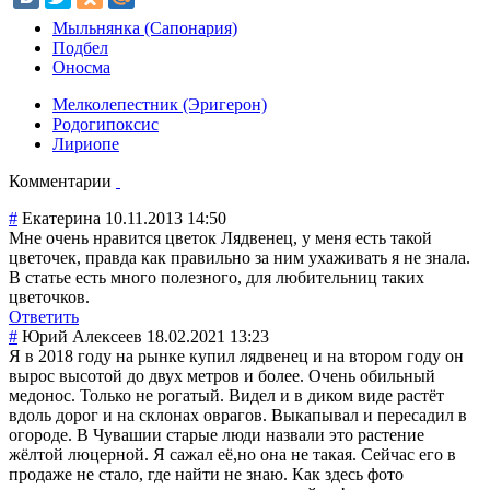
Мыльнянка (Сапонария)
Подбел
Оносма
Мелколепестник (Эригерон)
Родогипоксис
Лириопе
Комментарии
#
Екатерина
10.11.2013 14:50
Мне очень нравится цветок Лядвенец, у меня есть такой
цветочек, правда как правильно за ним ухаживать я не знала.
В статье есть много полезного, для любительниц таких
цветочков.
Ответить
#
Юрий Алексеев
18.02.2021 13:23
Я в 2018 году на рынке купил лядвенец и на втором году он
вырос высотой до двух метров и более. Очень обильный
медонос. Только не рогатый. Видел и в диком виде растёт
вдоль дорог и на склонах оврагов. Выкапывал и пересадил в
огороде. В Чувашии старые люди назвали это растение
жёлтой люцерной. Я сажал её,но она не такая. Сейчас его в
продаже не стало, где найти не знаю. Как здесь фото