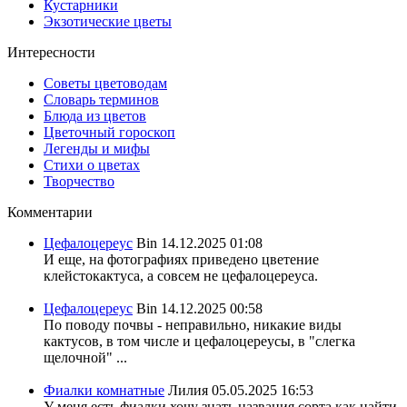
Кустарники
Экзотические цветы
Интересности
Советы цветоводам
Словарь терминов
Блюда из цветов
Цветочный гороскоп
Легенды и мифы
Стихи о цветах
Творчество
Комментарии
Цефалоцереус
Bin
14.12.2025 01:08
И еще, на фотографиях приведено цветение
клейстокактуса, а совсем не цефалоцереуса.
Цефалоцереус
Bin
14.12.2025 00:58
По поводу почвы - неправильно, никакие виды
кактусов, в том числе и цефалоцереусы, в "слегка
щелочной" ...
Фиалки комнатные
Лилия
05.05.2025 16:53
У меня есть фиалки хочу знать названия сорта,как найти