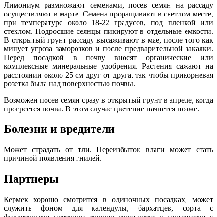
Лимониум размножают семенами, посев семян на рассаду
осуществляют в марте. Семена проращивают в светлом месте,
при температуре около 18-22 градусов, под пленкой или
стеклом. Подросшие сеянцы пикируют в отдельные емкости.
В открытый грунт рассаду высаживают в мае, после того как
минует угроза заморозков и после предварительной закалки.
Перед посадкой в почву вносят органические или
комплексные минеральные удобрения. Растения сажают на
расстоянии около 25 см друг от друга, так чтобы прикорневая
розетка была над поверхностью почвы.
Возможен посев семян сразу в открытый грунт в апреле, когда
прогреется почва. В этом случае цветение начнется позже.
Болезни и вредители
Может страдать от тли. Переизбыток влаги может стать
причиной появления гнилей.
Партнеры
Кермек хорошо смотрится в одиночных посадках, может
служить фоном для календулы, бархатцев, сорта с
фиолетовыми цветками хорошо сочетаются с растениями с