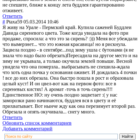
не спешите, ближе к концу лета буддлея гарантированно
отживеет.
Ответить
#
Ptaxa59
05.03.2014 10:46
Я живу на Урале - Пермский край. Купила саженей Буддлеи
Давида сиреневого цвета. Тоже когда увидала на фото при
продаже, спросила: а что это за сирень? :))) Меня все убеждали
что вымерзнет... что это южная красавица! но я рискнула.
Зацвела поздно - в сентябре...под зиму ушла с бутонами (я не
знала что надо было обрезать)Переса
дила на другое место и на
зиму не укрывала, а только окучила землей повыше. Весной
увидела что она померзла.. выбрасывать не спешила-ждала
что хоть одна почка у основания оживет. И дождалась 4 почки
! все до них обрезала. Она быстро пошла в рост и образовала
целый куст! И он цвел-вот как на первом фото: все в
сиреневых кистях! А аромат -точь в точь сирень!!!!
Единственное НО: ну очень поздно зацветает :( у нас
заморозки рано начинаются, буддлея вся в цвету и её
прихватывает. Вот нынче жду как она перезимует второй раз.
Обрезала и опять окучивала... снегу много.
Ответить
Обновить список комментариев
Добавить комментарий