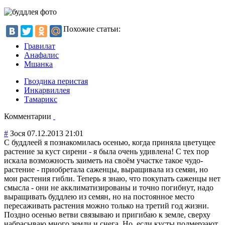
Похожие статьи:
Гравилат
Анафалис
Мшанка
Гвоздика перистая
Инкарвиллея
Тамарикс
Комментарии
#
Зося
07.12.2013 21:01
С буддлеей я познакомилась осенью, когда приняла цветущее
растение за куст сирени - я была очень удивлена! С тех пор
искала возможность заиметь на своём участке такое чудо-
растение - приобретала саженцы, выращивала из семян, но
мои растения гибли. Теперь я знаю, что покупать саженцы нет
смысла - они не акклиматизирова
ны и точно погибнут, надо
выращивать буддлею из семян, но на постоянное место
пересаживать растения можно только на третий год жизни.
Поздно осенью ветви связываю и пригибаю к земле, сверху
набрасываю много земли и снега. Но, если кусты подмерзают,