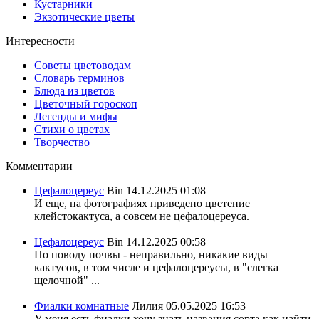
Кустарники
Экзотические цветы
Интересности
Советы цветоводам
Словарь терминов
Блюда из цветов
Цветочный гороскоп
Легенды и мифы
Стихи о цветах
Творчество
Комментарии
Цефалоцереус
Bin
14.12.2025 01:08
И еще, на фотографиях приведено цветение
клейстокактуса, а совсем не цефалоцереуса.
Цефалоцереус
Bin
14.12.2025 00:58
По поводу почвы - неправильно, никакие виды
кактусов, в том числе и цефалоцереусы, в "слегка
щелочной" ...
Фиалки комнатные
Лилия
05.05.2025 16:53
У меня есть фиалки хочу знать названия сорта,как найти