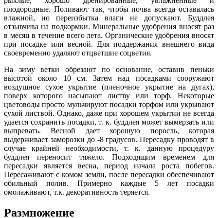
рыхлые, хорошо дренированные, увлажненные и
плодородные. Поливают так, чтобы почва всегда оставалась
влажной, но переизбытка влаги не допускают. Буддлея
отзывчива на подкормки. Минеральные удобрения вносят раз
в месяц в течение всего лета. Органические удобрения вносят
при посадке или весной. Для поддержания внешнего вида
своевременно удаляют отцветшие соцветия.
На зиму ветки обрезают по основание, оставив пеньки
высотой около 10 см. Затем над посадками сооружают
воздушное сухое укрытие (пленочное укрытие на дугах),
поверх которого насыпают листву или торф. Некоторые
цветоводы просто мульчируют посадки торфом или укрывают
сухой листвой. Однако, даже при хорошем укрытии не всегда
удается сохранить посадки, т. к. буддлея может вымерзать или
выпревать. Весной дает хорошую поросль, которая
выдерживает заморозки до -8 градусов. Пересадку проводят в
случае крайней необходимости, т. к. данную процедуру
буддлея переносит тяжело. Подходящим временем для
пересадки является весна, период начала роста побегов.
Пересаживают с комом земли, после пересадки обеспечивают
обильный полив. Примерно каждые 5 лет посадки
омолаживают, т.к. декоративность теряется.
Размножение