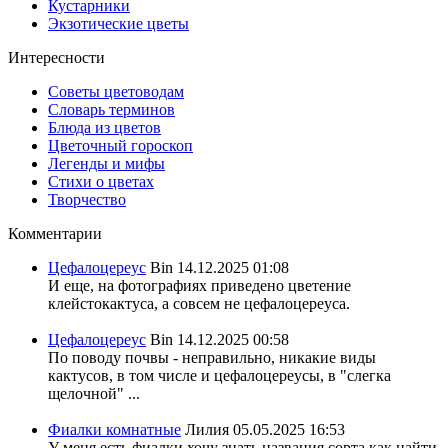
Кустарники
Экзотические цветы
Интересности
Советы цветоводам
Словарь терминов
Блюда из цветов
Цветочный гороскоп
Легенды и мифы
Стихи о цветах
Творчество
Комментарии
Цефалоцереус
Bin
14.12.2025 01:08
И еще, на фотографиях приведено цветение
клейстокактуса, а совсем не цефалоцереуса.
Цефалоцереус
Bin
14.12.2025 00:58
По поводу почвы - неправильно, никакие виды
кактусов, в том числе и цефалоцереусы, в "слегка
щелочной" ...
Фиалки комнатные
Лилия
05.05.2025 16:53
У меня есть фиалки хочу знать названия сорта,как найти