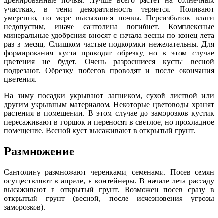
дренированные почвы. Лучше всего растет на солнечных
участках, в тени декоративность теряется. Поливают
умеренно, по мере высыхания почвы. Переизбыток влаги
недопустим, иначе сантолина погибнет. Комплексные
минеральные удобрения вносят с начала весны по конец лета
раз в месяц. Слишком частые подкормки нежелательны. Для
формирования куста проводят обрезку, но в этом случае
цветения не будет. Очень разросшиеся кусты весной
подрезают. Обрезку побегов проводят и после окончания
цветения.
На зиму посадки укрывают лапником, сухой листвой или
другим укрывным материалом. Некоторые цветоводы хранят
растения в помещении. В этом случае до заморозков кустик
пересаживают в горшок и переносят в светлое, но прохладное
помещение. Весной куст высаживают в открытый грунт.
Размножение
Сантолину размножают черенками, семенами. Посев семян
осуществляют в апреле, в контейнеры. В начале лета рассаду
высаживают в открытый грунт. Возможен посев сразу в
открытый грунт (весной, после исчезновения угрозы
заморозков).