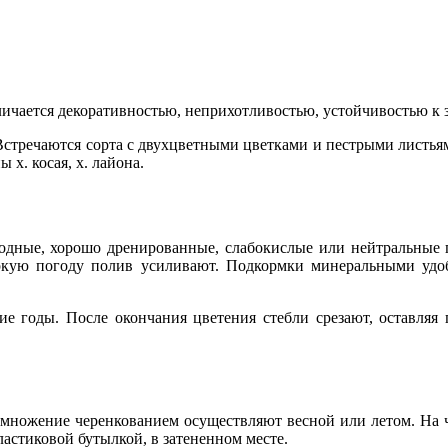
ичается декоративностью, неприхотливостью, устойчивостью к 
 Встречаются сорта с двухцветными цветками и пестрыми листья
 х. косая, х. лайона.
одные, хорошо дренированные, слабокислые или нейтральные 
ркую погоду полив усиливают. Подкормки минеральными удоб
ие годы. После окончания цветения стебли срезают, оставляя
змножение черенкованием осуществляют весной или летом. На ч
астиковой бутылкой, в затененном месте.