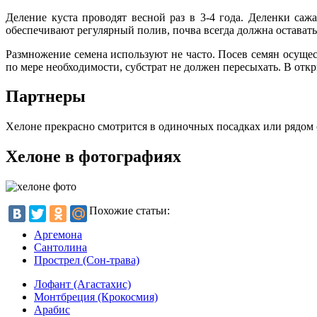
Деление куста проводят весной раз в 3-4 года. Деленки саж
обеспечивают регулярный полив, почва всегда должна оставать
Размножение семена используют не часто. Посев семян осуще
по мере необходимости, субстрат не должен пересыхать. В отк
Партнеры
Хелоне прекрасно смотрится в одиночных посадках или рядом 
Хелоне в фотографиях
Похожие статьи:
Аргемона
Сантолина
Прострел (Сон-трава)
Лофант (Агастахис)
Монтбреция (Крокосмия)
Арабис