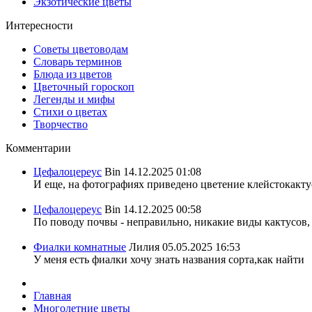
Экзотические цветы
Интересности
Советы цветоводам
Словарь терминов
Блюда из цветов
Цветочный гороскоп
Легенды и мифы
Стихи о цветах
Творчество
Комментарии
Цефалоцереус
Bin
14.12.2025 01:08
И еще, на фотографиях приведено цветение клейстокактус
Цефалоцереус
Bin
14.12.2025 00:58
По поводу почвы - неправильно, никакие виды кактусов, 
Фиалки комнатные
Лилия
05.05.2025 16:53
У меня есть фиалки хочу знать названия сорта,как найти
Главная
Многолетние цветы