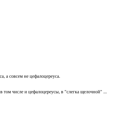
а, а совсем не цефалоцереуса.
в том числе и цефалоцереусы, в "слегка щелочной" ...