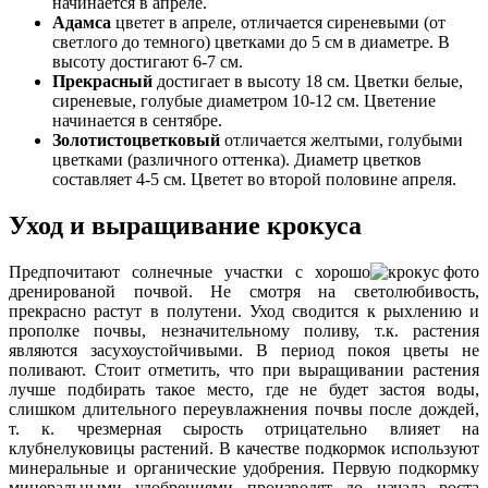
начинается в апреле.
Адамса
цветет в апреле, отличается сиреневыми (от
светлого до темного) цветками до 5 см в диаметре. В
высоту достигают 6-7 см.
Прекрасный
достигает в высоту 18 см. Цветки белые,
сиреневые, голубые диаметром 10-12 см. Цветение
начинается в сентябре.
Золотистоцветковый
отличается желтыми, голубыми
цветками (различного оттенка). Диаметр цветков
составляет 4-5 см. Цветет во второй половине апреля.
Уход и выращивание крокуса
Предпочитают солнечные участки с хорошо
дренированой почвой. Не смотря на светолюбивость,
прекрасно растут в полутени. Уход сводится к рыхлению и
прополке почвы, незначительному поливу, т.к. растения
являются засухоустойчивыми. В период покоя цветы не
поливают. Стоит отметить, что при выращивании растения
лучше подбирать такое место, где не будет застоя воды,
слишком длительного переувлажнения почвы после дождей,
т. к. чрезмерная сырость отрицательно влияет на
клубнелуковицы растений. В качестве подкормок используют
минеральные и органические удобрения. Первую подкормку
минеральными удобрениями производят до начала роста