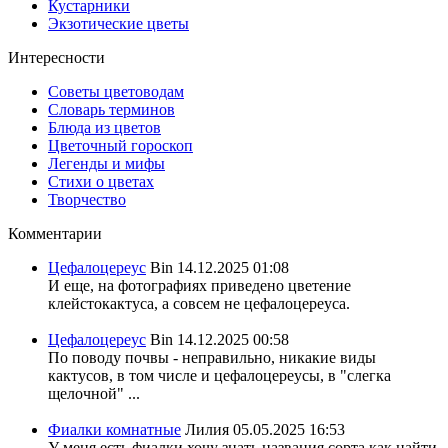
Кустарники
Экзотические цветы
Интересности
Советы цветоводам
Словарь терминов
Блюда из цветов
Цветочный гороскоп
Легенды и мифы
Стихи о цветах
Творчество
Комментарии
Цефалоцереус
Bin
14.12.2025 01:08
И еще, на фотографиях приведено цветение
клейстокактуса, а совсем не цефалоцереуса.
Цефалоцереус
Bin
14.12.2025 00:58
По поводу почвы - неправильно, никакие виды
кактусов, в том числе и цефалоцереусы, в "слегка
щелочной" ...
Фиалки комнатные
Лилия
05.05.2025 16:53
У меня есть фиалки хочу знать названия сорта,как найти