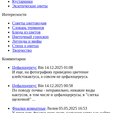
Кустарники
Экзотические цветы
Интересности
Советы цветоводам
Словарь терминов
Блюда из цветов
Цветочный гороскоп
Легенды и мифы
Стихи о цветах
Творчество
Комментарии
Цефалоцереус
Bin
14.12.2025 01:08
И еще, на фотографиях приведено цветение
клейстокактуса, а совсем не цефалоцереуса.
Цефалоцереус
Bin
14.12.2025 00:58
По поводу почвы - неправильно, никакие виды
кактусов, в том числе и цефалоцереусы, в "слегка
щелочной" ...
Фиалки комнатные
Лилия
05.05.2025 16:53
У меня есть фиалки хочу знать названия сорта,как найти