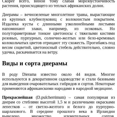
Скорее всего, виной тому слабая морозоустойчивость
растения, происходящего из теплых африканских долин.
Диерамы – вечнозеленые многолетние травы, вырастающие
из крупных клубнелуковиц с волокнистым покрытием.
Издалека кусты с длинными узколинейными листьями
напоминают злаки, например, из осоковых. Но
полутораметровые тонкие цветоносы с тяжелыми кистями
розовых, пурпурных, солнечно-желтых или бело-кремовых
колокольчатых цветов отрицают эту схожесть. Прогибаясь под
весом соцветий, цветоносный стебель действительно, словно
удочка, раскачивается на ветру.
Виды и сорта диерамы
В роду Dierama известно около 44 видов. Многие
используются в декоративном садоводстве и стали базовыми
для выведения очаровательных гибридов и сортов. Некоторые
применяются африканскими народами в народной медицине.
Прекраснейшая
(D.pulcherrimum) – самая популярная из
диерам со стеблями высотой 1,5 м и различными окрасками
лепестков – от светло-желтого и белого до пурпурно-
шарлахового. В середине прошлого века в Ирландии
выведено множество изумительных сортов,