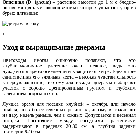
Огненная
(D. igneum) – растение высотой до 1 м с бледно-
розовыми цветами, околоцветники которых украшает узор из
бурых пятнышек.
>
Уход и выращивание диерамы
Цветоводы иногда ошибочно полагают, что это
клубнелуковичное растение очень нежное, ведь оно
нуждается в ярком освещении и в защите от ветра. Едва ли не
единственная его уязвимая черта – высокая чувствительность
к переувлажнению, поэтому для посадки диерамы выбирают
участок с хорошо дренированным грунтом и глубоким
залеганием подземных вод.
Лучшее время для посадки клубней – октябрь или начало
ноября, но в более северных регионах диераму высаживают
на пару недель раньше, чем в южных. Допускается и весенняя
посадка. Расстояние между соседними растениями
выдерживают в пределах 20-30 см, а глубина заделки
примерно 8-10 см.