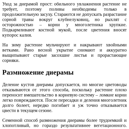
Уход за диерамой прост: обильного увлажнения растение не
требует, поэтому поливы необходимы только в
продолжительную засуху. Стараются не допускать разрастание
сорной травы вокруг клубнелуковиц, но рыхлят с
осторожностью – корни у многолетника хрупкие.
Подкармливают костной мукой, после цветения вносят
купорос калия.
На зиму растение мульчируют и накрывают хвойными
ветками. Рано весной укрытие снимают и аккуратно
выщипывают старые засохшие листья и прорастающие
сорняки.
Размножение диерамы
Деление кустов диерамы допускается, но многие цветоводы
отказываются от этого способа, поскольку растение плохо
переносит вмешательство в корневую систему – ломкие корни
легко повреждаются. После пересадки и деления многолетник
долго болеет, нередко погибает и уж точно отказывается
цвести в текущем сезоне.
Семенной способ размножения диерамы более трудоемкий и
хлопотливый, но гораздо результативнее вегетационного.