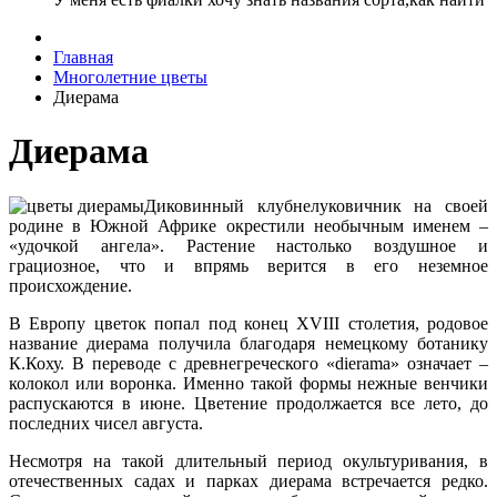
Главная
Многолетние цветы
Диерама
Диерама
Диковинный клубнелуковичник на своей
родине в Южной Африке окрестили необычным именем –
«удочкой ангела». Растение настолько воздушное и
грациозное, что и впрямь верится в его неземное
происхождение.
В Европу цветок попал под конец XVIII столетия, родовое
название диерама получила благодаря немецкому ботанику
К.Коху. В переводе с древнегреческого «dierama» означает –
колокол или воронка. Именно такой формы нежные венчики
распускаются в июне. Цветение продолжается все лето, до
последних чисел августа.
Несмотря на такой длительный период окультуривания, в
отечественных садах и парках диерама встречается редко.