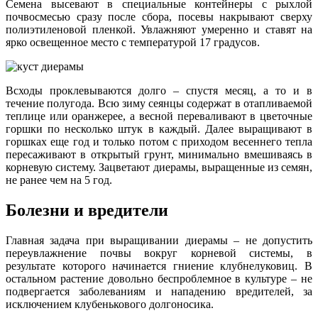
Семена высевают в специальные контейнеры с рыхлой
почвосмесью сразу после сбора, посевы накрывают сверху
полиэтиленовой пленкой. Увлажняют умеренно и ставят на
ярко освещенное место с температурой 17 градусов.
Всходы проклевываются долго – спустя месяц, а то и в
течение полугода. Всю зиму сеянцы содержат в отапливаемой
теплице или оранжерее, а весной переваливают в цветочные
горшки по несколько штук в каждый. Далее выращивают в
горшках еще год и только потом с приходом весеннего тепла
пересаживают в открытый грунт, минимально вмешиваясь в
корневую систему. Зацветают диерамы, выращенные из семян,
не ранее чем на 5 год.
Болезни и вредители
Главная задача при выращивании диерамы – не допустить
переувлажнение почвы вокруг корневой системы, в
результате которого начинается гниение клубнелуковиц. В
остальном растение довольно беспроблемное в культуре – не
подвергается заболеваниям и нападению вредителей, за
исключением клубенькового долгоносика.