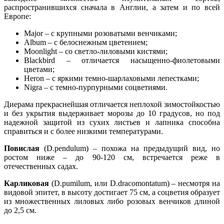
распространившихся сначала в Англии, а затем и по всей
Европе:
Major – с крупными розоватыми венчиками;
Album – с белоснежным цветением;
Moonlight – со светло-лиловыми кистями;
Blackbird – отличается насыщенно-фиолетовыми
цветами;
Heron – с яркими темно-шарлаховыми лепестками;
Nigrа – с темно-пурпурными соцветиями.
Диерама прекраснейшая отличается неплохой зимостойкостью
и без укрытия выдерживает морозы до 10 градусов, но под
надежной защитой из сухих листьев и лапника способна
справиться и с более низкими температурами.
Повислая
(D.pendulum) – похожа на предыдущий вид, но
ростом ниже – до 90-120 см, встречается реже в
отечественных садах.
Карликовая
(D.pumilum, или D.dracomontatum) – несмотря на
видовой эпитет, в высоту достигает 75 см, а соцветия образует
из множественных лиловых либо розовых венчиков длиной
до 2,5 см.