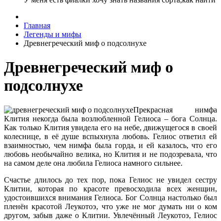
Главная
Легенды и мифы
Древнегреческий миф о подсолнухе
Древнегреческий миф о
подсолнухе
Прекрасная нимфа
Клития некогда была возлюбленной Гелиоса – бога Солнца.
Как только Клития увидела его на небе, движущегося в своей
колеснице, в её душе вспыхнула любовь. Гелиос ответил ей
взаимностью, чем нимфа была горда, и ей казалось, что его
любовь необычайно велика, но Клития и не подозревала, что
на самом деле она любила Гелиоса намного сильнее.
Счастье длилось до тех пор, пока Гелиос не увидел сестру
Клитии, которая по красоте превосходила всех женщин,
удостоившихся внимания Гелиоса. Бог Солнца настолько был
пленён красотой Леукотоэ, что уже не мог думать ни о ком
другом, забыв даже о Клитии. Увлечённый Леукотоэ, Гелиос