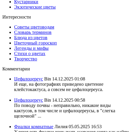
Кустарники
Экзотические цветы
Интересности
Советы цветоводам
Словарь терминов
Блюда из цветов
Цветочный гороскоп
Легенды и мифы
Стихи о цветах
Творчество
Комментарии
Цефалоцереус
Bin
14.12.2025 01:08
И еще, на фотографиях приведено цветение
клейстокактуса, а совсем не цефалоцереуса.
Цефалоцереус
Bin
14.12.2025 00:58
По поводу почвы - неправильно, никакие виды
кактусов, в том числе и цефалоцереусы, в "слегка
щелочной" ...
Фиалки комнатные
Лилия
05.05.2025 16:53
У меня есть фиалки хочу знать названия сорта,как найти