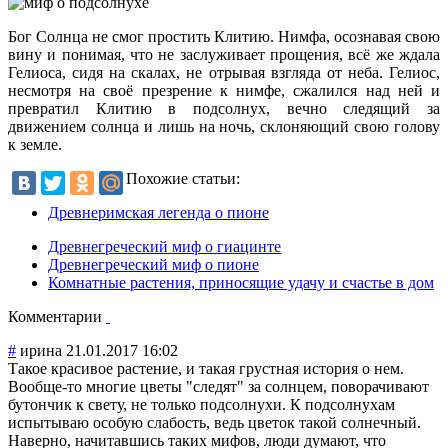
Бог Солнца не смог простить Клитию. Нимфа, осознавая свою
вину и понимая, что не заслуживает прощения, всё же ждала
Гелиоса, сидя на скалах, не отрывая взгляда от неба. Гелиос,
несмотря на своё презрение к нимфе, сжалился над ней и
превратил Клитию в подсолнух, вечно следящий за
движением солнца и лишь на ночь, склоняющий свою голову
к земле.
Похожие статьи:
Древнеримская легенда о пионе
Древнегреческий миф о гиацинте
Древнегреческий миф о пионе
Комнатные растения, приносящие удачу и счастье в дом
Комментарии
#
ирина
21.01.2017 16:02
Такое красивое растение, и такая грустная история о нем.
Вообще-то многие цветы "следят" за солнцем, поворачивают
бутончик к свету, не только подсолнухи. К подсолнухам
испытываю особую слабость, ведь цветок такой солнечный.
Наверно, начитавшись таких мифов, люди думают, что