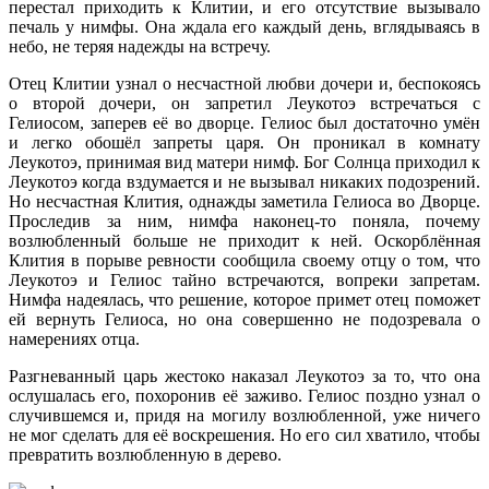
перестал приходить к Клитии, и его отсутствие вызывало
печаль у нимфы. Она ждала его каждый день, вглядываясь в
небо, не теряя надежды на встречу.
Отец Клитии узнал о несчастной любви дочери и, беспокоясь
о второй дочери, он запретил Леукотоэ встречаться с
Гелиосом, заперев её во дворце. Гелиос был достаточно умён
и легко обошёл запреты царя. Он проникал в комнату
Леукотоэ, принимая вид матери нимф. Бог Солнца приходил к
Леукотоэ когда вздумается и не вызывал никаких подозрений.
Но несчастная Клития, однажды заметила Гелиоса во Дворце.
Проследив за ним, нимфа наконец-то поняла, почему
возлюбленный больше не приходит к ней. Оскорблённая
Клития в порыве ревности сообщила своему отцу о том, что
Леукотоэ и Гелиос тайно встречаются, вопреки запретам.
Нимфа надеялась, что решение, которое примет отец поможет
ей вернуть Гелиоса, но она совершенно не подозревала о
намерениях отца.
Разгневанный царь жестоко наказал Леукотоэ за то, что она
ослушалась его, похоронив её заживо. Гелиос поздно узнал о
случившемся и, придя на могилу возлюбленной, уже ничего
не мог сделать для её воскрешения. Но его сил хватило, чтобы
превратить возлюбленную в дерево.