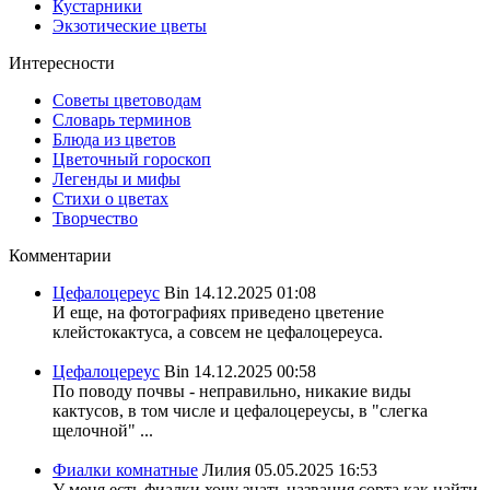
Кустарники
Экзотические цветы
Интересности
Советы цветоводам
Словарь терминов
Блюда из цветов
Цветочный гороскоп
Легенды и мифы
Стихи о цветах
Творчество
Комментарии
Цефалоцереус
Bin
14.12.2025 01:08
И еще, на фотографиях приведено цветение
клейстокактуса, а совсем не цефалоцереуса.
Цефалоцереус
Bin
14.12.2025 00:58
По поводу почвы - неправильно, никакие виды
кактусов, в том числе и цефалоцереусы, в "слегка
щелочной" ...
Фиалки комнатные
Лилия
05.05.2025 16:53
У меня есть фиалки хочу знать названия сорта,как найти