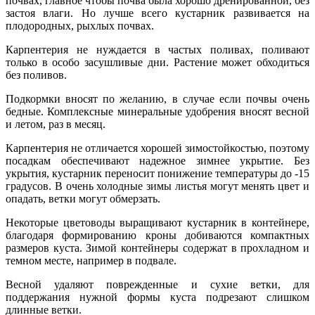
почвах, главное чтобы почва была хорошо дренированной, без
застоя влаги. Но лучше всего кустарник развивается на
плодородных, рыхлых почвах.
Карпентерия не нуждается в частых поливах, поливают
только в особо засушливые дни. Растение может обходиться
без поливов.
Подкормки вносят по желанию, в случае если почвы очень
бедные. Комплексные минеральные удобрения вносят весной
и летом, раз в месяц.
Карпентерия не отличается хорошей зимостойкостью, поэтому
посадкам обеспечивают надежное зимнее укрытие. Без
укрытия, кустарник переносит понижение температуры до -15
градусов. В очень холодные зимы листья могут менять цвет и
опадать, ветки могут обмерзать.
Некоторые цветоводы выращивают кустарник в контейнере,
благодаря формированию кроны добиваются компактных
размеров куста. Зимой контейнеры содержат в прохладном и
темном месте, например в подвале.
Весной удаляют поврежденные и сухие ветки, для
поддержания нужной формы куста подрезают слишком
длинные ветки.