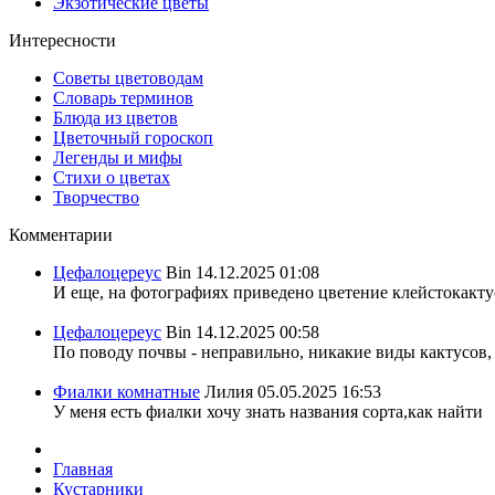
Экзотические цветы
Интересности
Советы цветоводам
Словарь терминов
Блюда из цветов
Цветочный гороскоп
Легенды и мифы
Стихи о цветах
Творчество
Комментарии
Цефалоцереус
Bin
14.12.2025 01:08
И еще, на фотографиях приведено цветение клейстокактус
Цефалоцереус
Bin
14.12.2025 00:58
По поводу почвы - неправильно, никакие виды кактусов, 
Фиалки комнатные
Лилия
05.05.2025 16:53
У меня есть фиалки хочу знать названия сорта,как найти
Главная
Кустарники