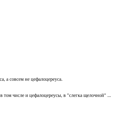
а, а совсем не цефалоцереуса.
в том числе и цефалоцереусы, в "слегка щелочной" ...