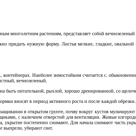
вным многолетним растениям, представляет собой вечнозеленый 
жно придать нужную форму. Листья мелкие, гладкие, овальной 
, контейнерах. Наиболее зимостойким считается с. обыкновенн
истный, вечнозеленый.
на быть питательной, рыхлой, хорошо дренированной, со щелоч
ормки вносят в период активного роста и после каждой обрезки.
ращивании в открытом грунте, почву вокруг кустов мульчируют 
щиками, с наличием отверстий для вентиляции. Живые изгород
да, укрытие постепенно снимают. Для начала снимают часть укр
не выпрели, убирают снег.