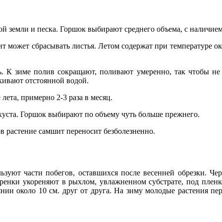
ой земли и песка. Горшок выбирают среднего объема, с наличие
шит может сбрасывать листья. Летом содержат при температуре ок
. К зиме полив сокращают, поливают умеренно, так чтобы не 
кивают отстоянной водой.
ета, примерно 2-3 раза в месяц.
 куста. Горшок выбирают по объему чуть больше прежнего.
ов растение самшит переносит безболезненно.
зуют части побегов, оставшихся после весенней обрезки. Че
еренки укореняют в рыхлом, увлажненном субстрате, под пленк
янии около 10 см. друг от друга. На зиму молодые растения п