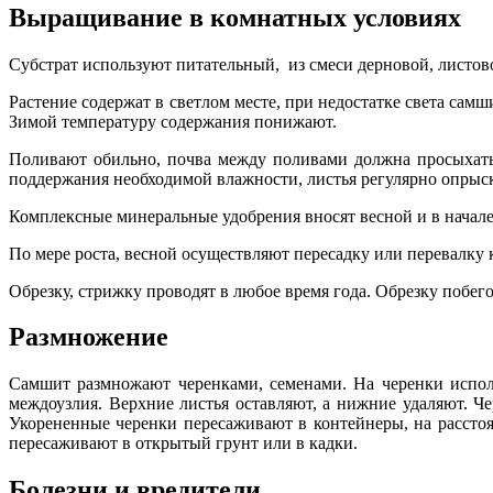
Выращивание в комнатных условиях
Субстрат используют питательный, из смеси дерновой, листов
Растение содержат в светлом месте, при недостатке света сам
Зимой температуру содержания понижают.
Поливают обильно, почва между поливами должна просыхать
поддержания необходимой влажности, листья регулярно опрыс
Комплексные минеральные удобрения вносят весной и в начале л
По мере роста, весной осуществляют пересадку или перевалку
Обрезку, стрижку проводят в любое время года. Обрезку побег
Размножение
Самшит размножают черенками, семенами. На черенки исполь
междоузлия. Верхние листья оставляют, а нижние удаляют. Ч
Укорененные черенки пересаживают в контейнеры, на рассто
пересаживают в открытый грунт или в кадки.
Болезни и вредители