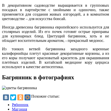
В декоративном садоводстве выращивается в групповых
посадках в партнёрстве с хвойными и одиночно, также
применяется для создания живых изгородей, а в комнатном
цветоводстве – для искусства бонсай.
Иногда древесина багрянника европейского используется для
столярных изделий. Из его почек готовят острые приправы
для кулинарных блюд. Цветущий багрянник, хоть и не
обладает восхитительным ароматом, - прекрасный медонос.
Из тонких ветвей багрянника западного коренные
калифорнийцы плетут красивые декоративные корзины, а из
его коры получают красноватый краситель для окрашивания
плетёных изделий. В китайской медицине кору церциса
используют в качестве антисептика.
Багрянник в фотографиях
Похожие статьи:
Рябинник
Магония