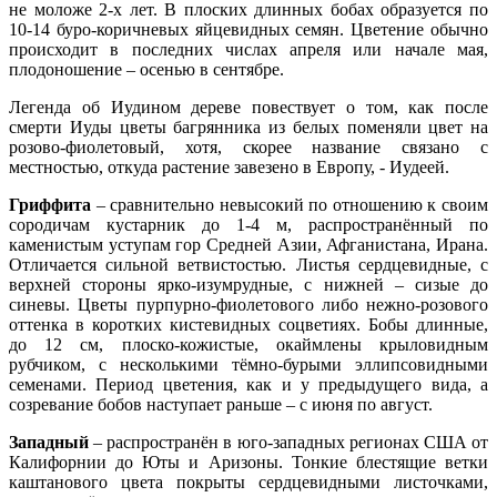
не моложе 2-х лет. В плоских длинных бобах образуется по
10-14 буро-коричневых яйцевидных семян. Цветение обычно
происходит в последних числах апреля или начале мая,
плодоношение – осенью в сентябре.
Легенда об Иудином дереве повествует о том, как после
смерти Иуды цветы багрянника из белых поменяли цвет на
розово-фиолетовый, хотя, скорее название связано с
местностью, откуда растение завезено в Европу, - Иудеей.
Гриффита
– сравнительно невысокий по отношению к своим
сородичам кустарник до 1-4 м, распространённый по
каменистым уступам гор Средней Азии, Афганистана, Ирана.
Отличается сильной ветвистостью. Листья сердцевидные, с
верхней стороны ярко-изумрудные, с нижней – сизые до
синевы. Цветы пурпурно-фиолетового либо нежно-розового
оттенка в коротких кистевидных соцветиях. Бобы длинные,
до 12 см, плоско-кожистые, окаймлены крыловидным
рубчиком, с несколькими тёмно-бурыми эллипсовидными
семенами. Период цветения, как и у предыдущего вида, а
созревание бобов наступает раньше – с июня по август.
Западный
– распространён в юго-западных регионах США от
Калифорнии до Юты и Аризоны. Тонкие блестящие ветки
каштанового цвета покрыты сердцевидными листочками,