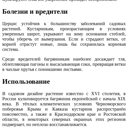
Болезни и вредители
Церцис устойчив к большинству заболеваний садовых
растений. Кустарникам, произрастающим в условиях
умеренных широт, укрывают на зиму основания стеблей,
чтобы уберечь от вымерзания. Если и страдают ветки, от
корней отрастут новые, лишь бы сохранилась корневая
система.
Среди вредителей багрянникам наиболее досаждает тля,
облепляющая пагоны и высасывающая соки, превращая ветки
в чахлые прутья с поникшими листьями.
Использование
В садовом дизайне растение известно с XVI столетия, в
России культивируется багрянник европейский с начала XIX
века. В тёплых климатических условиях Черноморского
побережья Крыма и Кавказа кустарник распространён
повсеместно, а также в Краснодарском крае и Ростовской
области, в некоторых северных окраинах этих регионов
подмерзает, но неплохо восстанавливается.