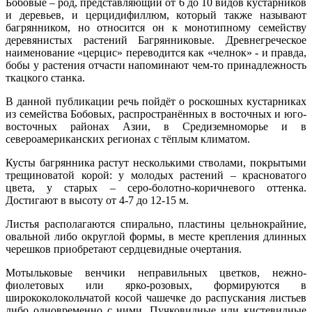
Бобовые – род, представляющий от 6 до 10 видов кустарников
и деревьев, и церцидифиллюм, который также называют
багрянником, но относится он к монотипному семейству
деревянистых растений Багрянниковые. Древнегреческое
наименование «церцис» переводится как «челнок» - и правда,
бобы у растения отчасти напоминают чем-то принадлежность
ткацкого станка.
В данной публикации речь пойдёт о роскошных кустарниках
из семейства Бобовых, распространённых в восточных и юго-
восточных районах Азии, в Средиземноморье и в
североамериканских регионах с тёплым климатом.
Кусты багрянника растут несколькими стволами, покрытыми
трещиноватой корой: у молодых растений – красноватого
цвета, у старых – серо-болотно-коричневого оттенка.
Достигают в высоту от 4-7 до 12-15 м.
Листья располагаются спирально, пластины цельнокрайние,
овальной либо округлой формы, в месте крепления длинных
черешков приобретают сердцевидные очертания.
Мотыльковые венчики неправильных цветков, нежно-
фиолетовых или ярко-розовых, формируются в
ширококолокольчатой косой чашечке до распускания листьев
либо одновременно с ними. Пучковидные или кистевидные