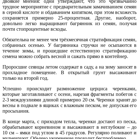
двоякие мнения: одни утверждают, что это чрезвычайно
трудное мероприятие с предварительным замачиванием семян
в серной кислоте и обдаванием кипятком, при этом всхожесть
сохраняется примерно 25-процентная. Другие, наоборот,
довольно легко выращивают багрянник из семян, получая
почти стопроцентные всходы.
Обязательна не менее чем трёхмесячная стратификация семян,
собранных осенью. У багрянника стручки не осыпаются в
течение зимы, и прошедшие естественную стратификацию
семена можно собрать весной и сажать прямо в контейнер.
Проросшие сеянцы летом содержат в саду, а на зиму заносят в
прохладное помещение. В открытый грунт высаживают
только на второй год.
Успешно происходит размножение церциса черенками,
которые заготавливают с осени, нарезая фрагменты побегов с
2-3 междоузлиями длиной примерно 20 см. Черенки хранят до
весны в подвале в ящиках с влажным песком, не допуская его
просыхания.
В конце марта, с приходом тепла, черенки достают из песка,
обрабатывают корневином и высаживают в неглубокие – до
10 см – ямки под углом в 45 градусов. Регулярно поливают и
мульчируют. Обычно укоренение проходит беспроблемно.