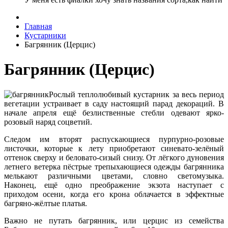
Главная
Кустарники
Багрянник (Церцис)
Багрянник (Церцис)
Рослый теплолюбивый кустарник за весь период
вегетации устраивает в саду настоящий парад декораций. В
начале апреля ещё безлиственные стебли одевают ярко-
розовый наряд соцветий.
Следом им вторят распускающиеся пурпурно-розовые
листочки, которые к лету приобретают синевато-зелёный
оттенок сверху и беловато-сизый снизу. От лёгкого дуновения
летнего ветерка пёстрые трепыхающиеся одежды багрянника
мелькают различными цветами, словно светомузыка.
Наконец, ещё одно преображение экзота наступает с
приходом осени, когда его крона облачается в эффектные
багряно-жёлтые платья.
Важно не путать багрянник, или церцис из семейства