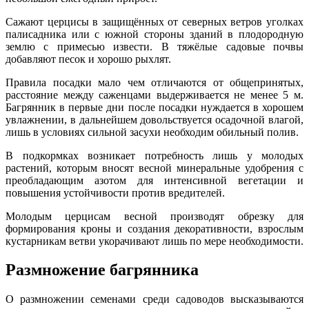
Сажают церцисы в защищённых от северных ветров уголках
палисадника или с южной стороны зданий в плодородную
землю с примесью извести. В тяжёлые садовые почвы
добавляют песок и хорошо рыхлят.
Правила посадки мало чем отличаются от общепринятых,
расстояние между саженцами выдерживается не менее 5 м.
Багрянник в первые дни после посадки нуждается в хорошем
увлажнении, в дальнейшем довольствуется осадочной влагой,
лишь в условиях сильной засухи необходим обильный полив.
В подкормках возникает потребность лишь у молодых
растений, которым вносят весной минеральные удобрения с
преобладающим азотом для интенсивной вегетации и
повышения устойчивости против вредителей.
Молодым церцисам весной производят обрезку для
формирования кроны и создания декоративности, взрослым
кустарникам ветви укорачивают лишь по мере необходимости.
Размножение багрянника
О размножении семенами среди садоводов высказываются