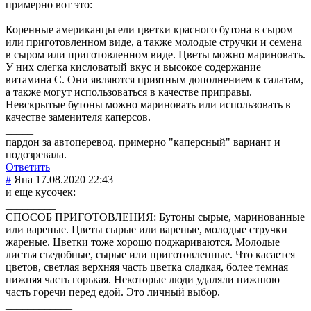
примерно вот это:
________
Коренные американцы ели цветки красного бутона в сыром
или приготовленном виде, а также молодые стручки и семена
в сыром или приготовленном виде. Цветы можно мариновать.
У них слегка кисловатый вкус и высокое содержание
витамина С. Они являются приятным дополнением к салатам,
а также могут использоваться в качестве приправы.
Невскрытые бутоны можно мариновать или использовать в
качестве заменителя каперсов.
_____
пардон за автоперевод. примерно "каперсный" вариант и
подозревала.
Ответить
#
Яна
17.08.2020 22:43
и еще кусочек:
_________
СПОСОБ ПРИГОТОВЛЕНИЯ: Бутоны сырые, маринованные
или вареные. Цветы сырые или вареные, молодые стручки
жареные. Цветки тоже хорошо поджариваются. Молодые
листья съедобные, сырые или приготовленные. Что касается
цветов, светлая верхняя часть цветка сладкая, более темная
нижняя часть горькая. Некоторые люди удаляли нижнюю
часть горечи перед едой. Это личный выбор.
____________