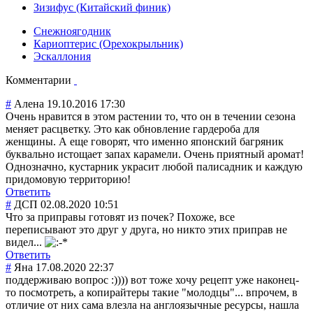
Зизифус (Китайский финик)
Снежноягодник
Кариоптерис (Орехокрыльник)
Эскаллония
Комментарии
#
Алена
19.10.2016 17:30
Очень нравится в этом растении то, что он в течении сезона
меняет расцветку. Это как обновление гардероба для
женщины. А еще говорят, что именно японский багряник
буквально истощает запах карамели. Очень приятный аромат!
Однозначно, кустарник украсит любой палисадник и каждую
придомовую территорию!
Ответить
#
ДСП
02.08.2020 10:51
Что за приправы готовят из почек? Похоже, все
переписывают это друг у друга, но никто этих приправ не
видел...
Ответить
#
Яна
17.08.2020 22:37
поддерживаю вопрос :)))) вот тоже хочу рецепт уже наконец-
то посмотреть, а копирайтеры такие "молодцы"... впрочем, в
отличие от них сама влезла на англоязычные ресурсы, нашла