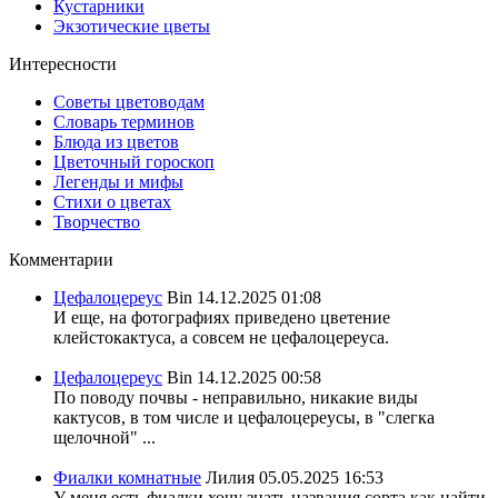
Кустарники
Экзотические цветы
Интересности
Советы цветоводам
Словарь терминов
Блюда из цветов
Цветочный гороскоп
Легенды и мифы
Стихи о цветах
Творчество
Комментарии
Цефалоцереус
Bin
14.12.2025 01:08
И еще, на фотографиях приведено цветение
клейстокактуса, а совсем не цефалоцереуса.
Цефалоцереус
Bin
14.12.2025 00:58
По поводу почвы - неправильно, никакие виды
кактусов, в том числе и цефалоцереусы, в "слегка
щелочной" ...
Фиалки комнатные
Лилия
05.05.2025 16:53
У меня есть фиалки хочу знать названия сорта,как найти