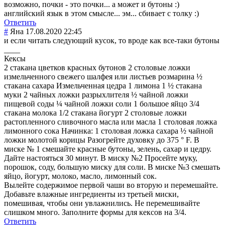
возможно, почки - это почки... а может и бутоны :)
английский язык в этом смысле... эм... сбивает с толку :)
Ответить
#
Яна
17.08.2020 22:45
и если читать следующий кусок, то вроде как все-таки бутоны
____
Кексы
2 стакана цветков красных бутонов 2 столовые ложки
измельченного свежего шалфея или листьев розмарина ½
стакана сахара Измельченная цедра 1 лимона 1 ½ стакана
муки 2 чайных ложки разрыхлителя ½ чайной ложки
пищевой соды ¼ чайной ложки соли 1 большое яйцо 3/4
стакана молока 1/2 стакана йогурт 2 столовые ложки
растопленного сливочного масла или масла 1 столовая ложка
лимонного сока Начинка: 1 столовая ложка сахара ½ чайной
ложки молотой корицы Разогрейте духовку до 375 ° F. В
миске № 1 смешайте красные бутоны, зелень, сахар и цедру.
Дайте настояться 30 минут. В миску №2 Просейте муку,
порошок, соду, большую миску для соли. В миске №3 смешать
яйцо, йогурт, молоко, масло, лимонный сок.
Вылейте содержимое первой чаши во вторую и перемешайте.
Добавьте влажные ингредиенты из третьей миски,
помешивая, чтобы они увлажнились. Не перемешивайте
слишком много. Заполните формы для кексов на 3/4.
Ответить