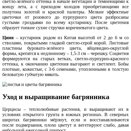
светло-зелёного оттенка в начале вегетации и темнеющими к
концу лета, а с приходом холодов приобретающими все
полутона золотой и красной палитры. Мелкие эффектные
цветочки от розового до пурпурного цвета разбросаны
густыми гроздьями по всему кустарнику. После цветения
образует тонкие сухие стручки коричневатого цвета.
Циня
– кустарник родом из Китая высотой от 2 до 6 м со
стволами, покрытыми гладкой светло-серой корой. Листовые
пластины буровато-зелёного цвета, яйцевидно-округлой
формы, крепятся к недлинному – 1,5-3 см – черешку. Соцветия
формируются на старых ветках, светло-пурпурно-красного
оттенка, к окончанию цветения выгорают и светлеют. Бобы
плотные, кожистые, с 3-6 семенами, утопленными в толстую
беловатую губчатую мякоть.
Уход и выращивание багрянника
Церцисы – теплолюбивые растения, и выращивают их в
условиях открытого грунта в южных регионах. В северных
широтах багрянники мёрзнут, если и восстанавливаются
после подмерзания, плохо цветут и вегетируют слабо, давая
небольшой ежегодный прирост.