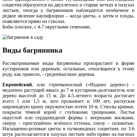
соцветия образуются на двухлетних и старше ветках в пазухах
листьев, иногда у багрянников наблюдается необычное и
редкое явление каулифлории – когда цветы, а затем и плоды,
появляются прямо на стволах.
Бобы плоские, с 4-7 округлыми семенами.
Виды багрянника
Рассматриваемые виды багрянника произрастают в форме
кустарников или деревьев, остальные, относящиеся к этому
роду, как правило, - средневысокие деревья.
Европейский
, или стрючконосный («Иудино дерево») –
медленно растущий ввысь до 7 м кустарник-долгожитель или
дерево высотой до 15 м. До 4-5-летнего возраста достигает
всего 1 или 1,5 м, зато проживает и 100 лет, распуская
шаровидную крону окружностью почти 10 м. Стволы кривые,
покрыты тёмной корой с глубокими трещинами. Листья
округлой или сердцевидной формы с веерными жилками,
сверху – приглушённо зелёного оттенка, снизу – сизоватые.
Насыщенно-розовые цветы в пучковидных соцветиях по 3-6
штук располагаются в пазухах листьев либо прямо на пагонах