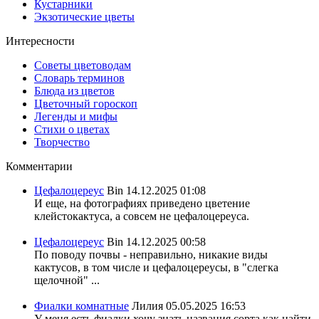
Кустарники
Экзотические цветы
Интересности
Советы цветоводам
Словарь терминов
Блюда из цветов
Цветочный гороскоп
Легенды и мифы
Стихи о цветах
Творчество
Комментарии
Цефалоцереус
Bin
14.12.2025 01:08
И еще, на фотографиях приведено цветение
клейстокактуса, а совсем не цефалоцереуса.
Цефалоцереус
Bin
14.12.2025 00:58
По поводу почвы - неправильно, никакие виды
кактусов, в том числе и цефалоцереусы, в "слегка
щелочной" ...
Фиалки комнатные
Лилия
05.05.2025 16:53
У меня есть фиалки хочу знать названия сорта,как найти