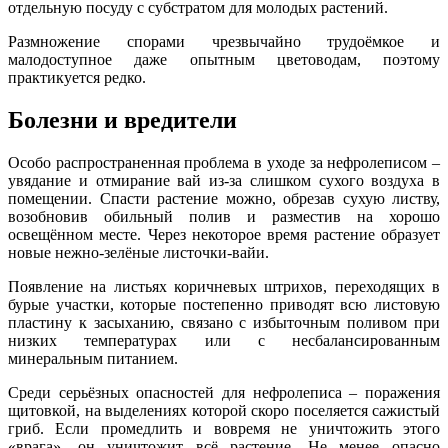
отдельную посуду с субстратом для молодых растений.
Размножение спорами чрезвычайно трудоёмкое и
малодоступное даже опытным цветоводам, поэтому
практикуется редко.
Болезни и вредители
Особо распространенная проблема в уходе за нефролеписом –
увядание и отмирание вай из-за слишком сухого воздуха в
помещении. Спасти растение можно, обрезав сухую листву,
возобновив обильный полив и разместив на хорошо
освещённом месте. Через некоторое время растение образует
новые нежно-зелёные листочки-вайи.
Появление на листьях коричневых штрихов, переходящих в
бурые участки, которые постепенно приводят всю листовую
пластину к засыханию, связано с избыточным поливом при
низких температурах или с несбалансированным
минеральным питанием.
Среди серьёзных опасностей для нефролеписа – поражения
щитовкой, на выделениях которой скоро поселяется сажистый
гриб. Если промедлить и вовремя не уничтожить этого
«врага», он уничтожит всё растение. Не менее опасно