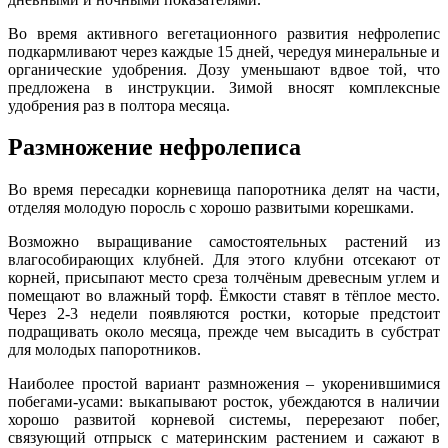
Во время активного вегетационного развития нефролепис
подкармливают через каждые 15 дней, чередуя минеральные и
органические удобрения. Дозу уменьшают вдвое той, что
предложена в инструкции. Зимой вносят комплексные
удобрения раз в полтора месяца.
Размножение нефролеписа
Во время пересадки корневища папоротника делят на части,
отделяя молодую поросль с хорошо развитыми корешками.
Возможно выращивание самостоятельных растений из
влагособирающих клубней. Для этого клубни отсекают от
корней, присыпают место среза толчёным древесным углем и
помещают во влажный торф. Ёмкости ставят в тёплое место.
Через 2-3 недели появляются ростки, которые предстоит
подращивать около месяца, прежде чем высадить в субстрат
для молодых папоротников.
Наиболее простой вариант размножения – укоренившимися
побегами-усами: выкапывают росток, убеждаются в наличии
хорошо развитой корневой системы, перерезают побег,
связующий отпрыск с материнским растением и сажают в