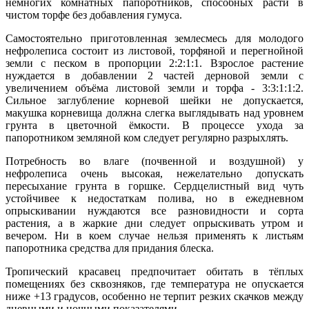
немногих комнатных папоротников, способных расти в
чистом торфе без добавления гумуса.
Самостоятельно приготовленная землесмесь для молодого
нефролеписа состоит из листовой, торфяной и перегнойной
земли с песком в пропорции 2:2:1:1. Взрослое растение
нуждается в добавлении 2 частей дерновой земли с
увеличением объёма листовой земли и торфа - 3:3:1:1:2.
Сильное заглубление корневой шейки не допускается,
макушка корневища должна слегка выглядывать над уровнем
грунта в цветочной ёмкости. В процессе ухода за
папоротником земляной ком следует регулярно разрыхлять.
Потребность во влаге (почвенной и воздушной) у
нефролеписа очень высокая, нежелательно допускать
пересыхание грунта в горшке. Сердцелистный вид чуть
устойчивее к недостаткам полива, но в ежедневном
опрыскивании нуждаются все разновидности и сорта
растения, а в жаркие дни следует опрыскивать утром и
вечером. Ни в коем случае нельзя применять к листьям
папоротника средства для придания блеска.
Тропический красавец предпочитает обитать в тёплых
помещениях без сквозняков, где температура не опускается
ниже +13 градусов, особенно не терпит резких скачков между
дневными и ночными показателями.