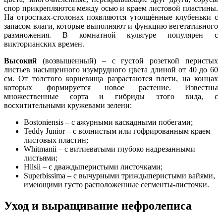
спор прикрепляются между осью и краем листовой пластины.
На отростках-столонах появляются утолщённые клубеньки с
запасом влаги, которые выполняют и функцию вегетативного
размножения. В комнатной культуре популярен с
викторианских времен.
Высокий
(возвышенный) – с густой розеткой перистых
листьев насыщенного изумрудного цвета длиной от 40 до 60
см. От толстого корневища разрастаются плети, на концах
которых формируется новое растение. Известны
множественные сорта и гибриды этого вида, с
восхитительными кружевами зелени:
Bostoniensis – с ажурными каскадными побегами;
Teddy Junior – с волнистым или гофрированным краем
листовых пластин;
Whitmanii – с витиеватыми глубоко надрезанными
листьями;
Hilsii – c дваждыперистыми листочками;
Superbissima – c вычурными триждыперистыми вайями,
имеющими густо расположенные сегменты-листочки.
Уход и выращивание нефролеписа