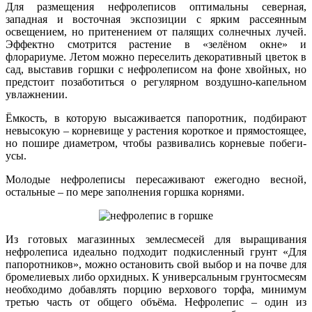
Для размещения нефролеписов оптимальны северная,
западная и восточная экспозиции с ярким рассеянным
освещением, но притенением от палящих солнечных лучей.
Эффектно смотрится растение в «зелёном окне» и
флорариуме. Летом можно переселить декоративный цветок в
сад, выставив горшки с нефролеписом на фоне хвойных, но
предстоит позаботиться о регулярном воздушно-капельном
увлажнении.
Ёмкость, в которую высаживается папоротник, подбирают
невысокую – корневище у растения короткое и прямостоящее,
но пошире диаметром, чтобы развивались корневые побеги-
усы.
Молодые нефролеписы пересаживают ежегодно весной,
остальные – по мере заполнения горшка корнями.
Из готовых магазинных землесмесей для выращивания
нефролеписа идеально подходит подкисленный грунт «Для
папоротников», можно остановить свой выбор и на почве для
бромелиевых либо орхидных. К универсальным грунтосмесям
необходимо добавлять порцию верхового торфа, минимум
третью часть от общего объёма. Нефролепис – один из