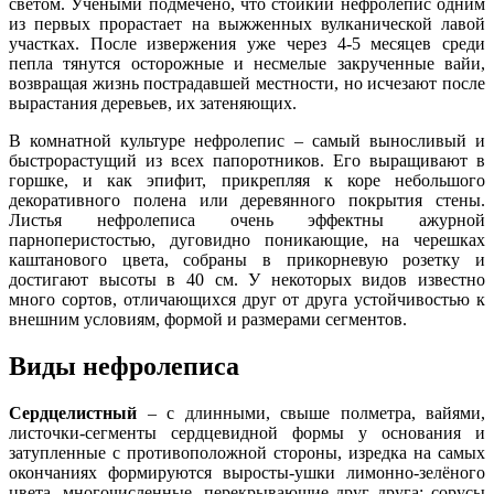
светом. Учёными подмечено, что стойкий нефролепис одним
из первых прорастает на выжженных вулканической лавой
участках. После извержения уже через 4-5 месяцев среди
пепла тянутся осторожные и несмелые закрученные вайи,
возвращая жизнь пострадавшей местности, но исчезают после
вырастания деревьев, их затеняющих.
В комнатной культуре нефролепис – самый выносливый и
быстрорастущий из всех папоротников. Его выращивают в
горшке, и как эпифит, прикрепляя к коре небольшого
декоративного полена или деревянного покрытия стены.
Листья нефролеписа очень эффектны ажурной
парноперистостью, дуговидно поникающие, на черешках
каштанового цвета, собраны в прикорневую розетку и
достигают высоты в 40 см. У некоторых видов известно
много сортов, отличающихся друг от друга устойчивостью к
внешним условиям, формой и размерами сегментов.
Виды нефролеписа
Сердцелистный
– с длинными, свыше полметра, вайями,
листочки-сегменты сердцевидной формы у основания и
затупленные с противоположной стороны, изредка на самых
окончаниях формируются выросты-ушки лимонно-зелёного
цвета, многочисленные, перекрывающие друг друга; сорусы