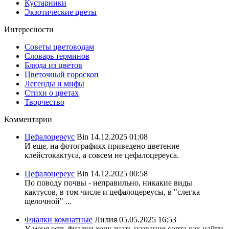
Кустарники
Экзотические цветы
Интересности
Советы цветоводам
Словарь терминов
Блюда из цветов
Цветочный гороскоп
Легенды и мифы
Стихи о цветах
Творчество
Комментарии
Цефалоцереус
Bin
14.12.2025 01:08
И еще, на фотографиях приведено цветение
клейстокактуса, а совсем не цефалоцереуса.
Цефалоцереус
Bin
14.12.2025 00:58
По поводу почвы - неправильно, никакие виды
кактусов, в том числе и цефалоцереусы, в "слегка
щелочной" ...
Фиалки комнатные
Лилия
05.05.2025 16:53
У меня есть фиалки хочу знать названия сорта,как найти