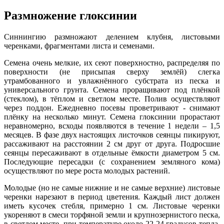
Размножение глоксинии
Синнингию размножают делением клубня, листовыми
черенками, фрагментами листа и семенами.
Семена очень мелкие, их сеют поверхностно, распределяя по
поверхности (не присыпая сверху землёй) слегка
утрамбованного и увлажнённого субстрата из песка и
универсального грунта. Семена проращивают под плёнкой
(стеклом), в тёплом и светлом месте. Полив осуществляют
через поддон. Ежедневно посевы проветривают - снимают
плёнку на несколько минут. Семена глоксинии прорастают
неравномерно, всходы появляются в течение 1 недели – 1,5
месяцев. В фазе двух настоящих листочков сеянцы пикируют,
рассаживают на расстоянии 2 см друг от друга. Подросшие
сеянцы пересаживают в отдельные ёмкости диаметром 5 см.
Последующие пересадки (с сохранением земляного кома)
осуществляют по мере роста молодых растений.
Молодые (но не самые нижние и не самые верхние) листовые
черенки нарезают в период цветения. Каждый лист должен
иметь кусочек стебля, примерно 1 см. Листовые черенки
укореняют в смеси торфяной земли и крупнозернистого песка,
в светлом месте, при температуре около 22-24 градусов тепла.