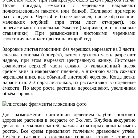
После посадки, ёмкости с черенками накрывают
полиэтиленовым пакетом или банкой. Поливают примерно
раз в неделю. Через 4 и более месяцев, после образования
маленьких клубней (при этом лист отмирает), их
пересаживают в отдельные ёмкости (например, в пластиковые
стаканчики). При размножении листовыми черенками
глоксиния начинает цвести на второй год.
Здоровые листья глоксинии без черешков нарезают на 3 части,
сначала пополам (поперёк), затем верхнюю часть разрезают
надвое, при этом вырезают центральную жилку. Листовые
фрагменты верхней части сажают в увлажнённый песок
срезом вниз и накрывают плёнкой, а нижнюю часть сажают
черешком вниз, как обычный листовой черенок. Когда детки
нарастят по 2-3 пары листочков, их рассаживают в отдельные
ёмкости. По мере роста растения пересаживают, увеличивая
объём горшка.
Для размножения синнингии делением клубня подходят
здоровые растения в возрасте от 3-х лет. Клубень аккуратно
делят на несколько частей, каждая из которых должна иметь
росток. Все срезы присыпают толчёным древесным углём.
Делёнки сажают в отдельные горшки, которые ставят в