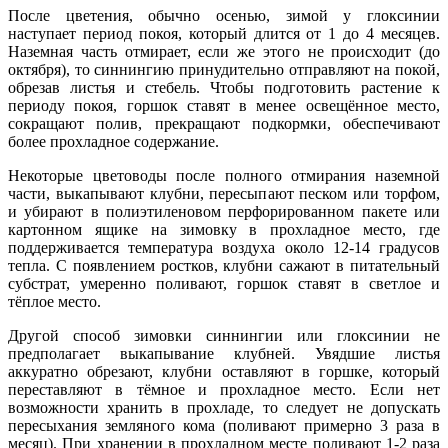
После цветения, обычно осенью, зимой у глоксинии
наступает период покоя, который длится от 1 до 4 месяцев.
Наземная часть отмирает, если же этого не происходит (до
октября), то синнингию принудительно отправляют на покой,
обрезав листья и стебель. Чтобы подготовить растение к
периоду покоя, горшок ставят в менее освещённое место,
сокращают полив, прекращают подкормки, обеспечивают
более прохладное содержание.
Некоторые цветоводы после полного отмирания наземной
части, выкапывают клубни, пересыпают песком или торфом,
и убирают в полиэтиленовом перфорированном пакете или
картонном ящике на зимовку в прохладное место, где
поддерживается температура воздуха около 12-14 градусов
тепла. С появлением ростков, клубни сажают в питательный
субстрат, умеренно поливают, горшок ставят в светлое и
тёплое место.
Другой способ зимовки синнингии или глоксинии не
предполагает выкапывание клубней. Увядшие листья
аккуратно обрезают, клубни оставляют в горшке, который
переставляют в тёмное и прохладное место. Если нет
возможности хранить в прохладе, то следует не допускать
пересыхания земляного кома (поливают примерно 3 раза в
месяц). При хранении в прохладном месте поливают 1-2 раза