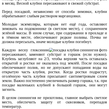
в месяц. Весной клубни пересаживают в свежий субстрат.
Перед посадкой, независимо от способа зимовки, клубни
обрабатывают слабым раствором марганцовки.
Молодые экземпляры, которым нет ещё года, оставляют
зимовать на подоконнике (в светлом месте), с сохранением
зелёной массы. В ином случае, при содержании в прохладе и
в тёмном месте, обеспечивают редкие поливы. Почва не
должна пересыхать, иначе молодые клубни погибнут.
Каждую весну глоксинию
пересаживают, заменяют субстрат и горшок (если нужно).
Клубень заглубляют на 2/3, чтобы верхняя часть оставалась
открытой и ростки не оказались под землёй. После посадки
обеспечивают полив, но не допускают попадания воды на
открытую часть клубня, ростки. Когда ростки подрастут,
оголённую часть клубня присыпают сантиметровым слоем
земли. Важно постепенно увеличивать размер горшка, т.к. при
посадке маленьких клубней в большой горшок, они могут
загнить.
В целом синнингия не прихотлива, главное выбрать светлое
место, обеспечить защиту от сквозняков, перепадов
температур.