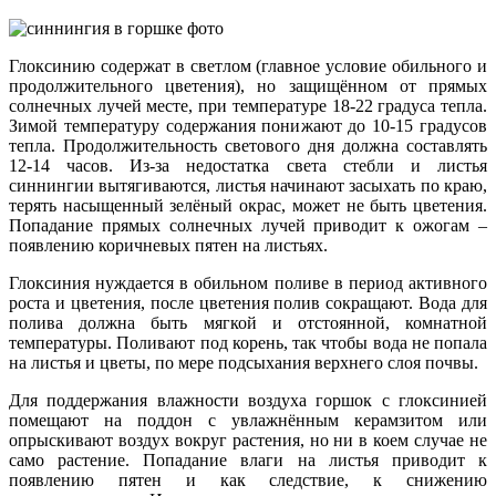
Глоксинию содержат в светлом (главное условие обильного и
продолжительного цветения), но защищённом от прямых
солнечных лучей месте, при температуре 18-22 градуса тепла.
Зимой температуру содержания понижают до 10-15 градусов
тепла. Продолжительность светового дня должна составлять
12-14 часов. Из-за недостатка света стебли и листья
синнингии вытягиваются, листья начинают засыхать по краю,
терять насыщенный зелёный окрас, может не быть цветения.
Попадание прямых солнечных лучей приводит к ожогам –
появлению коричневых пятен на листьях.
Глоксиния нуждается в обильном поливе в период активного
роста и цветения, после цветения полив сокращают. Вода для
полива должна быть мягкой и отстоянной, комнатной
температуры. Поливают под корень, так чтобы вода не попала
на листья и цветы, по мере подсыхания верхнего слоя почвы.
Для поддержания влажности воздуха горшок с глоксинией
помещают на поддон с увлажнённым керамзитом или
опрыскивают воздух вокруг растения, но ни в коем случае не
само растение. Попадание влаги на листья приводит к
появлению пятен и как следствие, к снижению