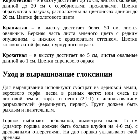
Королевская
– в высоту достигает до 10 см, листья овальные,
длиной до 20 см с серебристыми прожилками. Цветки
образуются в пазухах, расположены на цветоносах длиной до
20 см. Цветки фиолетового цвета.
Крапчатая
– в высоту достигает более 50 см, листья
овальные. Верхняя часть листа зелёного цвета с редким
опушением, а нижняя с красноватым оттенком. Цветки
колокольчатой формы, пурпурного окраса.
Крохотная
– в высоту достигает до 5 см, листья овальные
длиной до 1 см. Цветки сиреневого окраса.
Уход и выращивание глоксинии
Для выращивания используют субстрат из дерновой земли,
верхового торфа, песка в равных частях или смесь из
листовой земли, торфа и песка (2:1:1) с использованием
разрыхлителей (вермикулит, перлит). Грунт должен быть
рыхлым и питательным.
Горшок выбирают небольшой, диаметром около 15 см
(диаметр горшка должен быть больше клубня на 4-6 см), с
дренажными отверстиями. На дно горшка укладывают слой
дренажа.