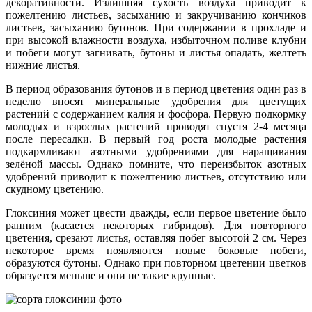
декоративности. Излишняя сухость воздуха приводит к
пожелтению листьев, засыханию и закручиванию кончиков
листьев, засыханию бутонов. При содержании в прохладе и
при высокой влажности воздуха, избыточном поливе клубни
и побеги могут загнивать, бутоны и листья опадать, желтеть
нижние листья.
В период образования бутонов и в период цветения один раз в
неделю вносят минеральные удобрения для цветущих
растений с содержанием калия и фосфора. Первую подкормку
молодых и взрослых растений проводят спустя 2-4 месяца
после пересадки. В первый год роста молодые растения
подкармливают азотными удобрениями для наращивания
зелёной массы. Однако помните, что переизбыток азотных
удобрений приводит к пожелтению листьев, отсутствию или
скудному цветению.
Глоксиния может цвести дважды, если первое цветение было
ранним (касается некоторых гибридов). Для повторного
цветения, срезают листья, оставляя побег высотой 2 см. Через
некоторое время появляются новые боковые побеги,
образуются бутоны. Однако при повторном цветении цветков
образуется меньше и они не такие крупные.