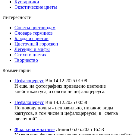
Кустарники
Экзотические цветы
Интересности
Советы цветоводам
Словарь терминов
Блюда из цветов
Цветочный гороскоп
Легенды и мифы
Стихи о цветах
Творчество
Комментарии
Цефалоцереус
Bin
14.12.2025 01:08
И еще, на фотографиях приведено цветение
клейстокактуса, а совсем не цефалоцереуса.
Цефалоцереус
Bin
14.12.2025 00:58
По поводу почвы - неправильно, никакие виды
кактусов, в том числе и цефалоцереусы, в "слегка
щелочной" ...
Фиалки комнатные
Лилия
05.05.2025 16:53
У меня есть фиалки хочу знать названия сорта,как найти