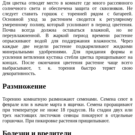
Для цветка отводят место в комнате где много рассеянного
солнечного света и обеспечена защита от сквозняков. Не
следует ставить горшок с торенией рядом с батареей.
Основной уход за растением сводится к регулярному
умеренному поливу, который усиливают в период цветения.
Почва всегда должна оставаться влажной, но не
переувлажненной. В жаркий период времени растение
опрыскивают водой для поддержания влажности. Через
каждые две недели растение подкармливают жидкими
минеральными удобрениями. Для придания формы и
усиления ветвления кустика стебли цветка прищипывают на
концах. После окончания цветения растение чаще всего
выбрасывают, т. к. торения быстро теряет свою
декоративность.
Размножение
Торению комнатную размножают семенами. Семена сеют в
феврале или в начале марта в ящички. Семена проращивают
при температуре не ниже 18 градусов. На стадии двух или
трех настоящих листочков сеянцы пикируют в отдельные
горшочки. При пикировке растения прищипывают.
Болезни и вредители