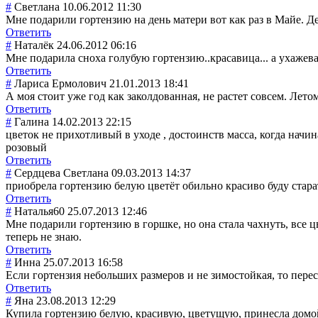
#
Светлана
10.06.2012 11:30
Мне подарили гортензию на день матери вот как раз в Майе. 
Ответить
#
Наталёк
24.06.2012 06:16
Мне подарила сноха голубую гортензию..крас
авица... а ухажева
Ответить
#
Лариса Ермолович
21.01.2013 18:41
А моя стоит уже год как заколдованная, не растет совсем. Лет
Ответить
#
Галина
14.02.2013 22:15
цветок не прихотливый в уходе , достоинств масса, когда начи
розовый
Ответить
#
Сердцева Светлана
09.03.2013 14:37
приобрела гортензию белую цветёт обильно красиво буду стара
Ответить
#
Наталья60
25.07.2013 12:46
Мне подарили гортензию в горшке, но она стала чахнуть, все цв
теперь не знаю.
Ответить
#
Инна
25.07.2013 16:58
Если гортензия небольших размеров и не зимостойкая, то перес
Ответить
#
Яна
23.08.2013 12:29
Купила гортензию белую, красивую, цветущую, принесла домой,