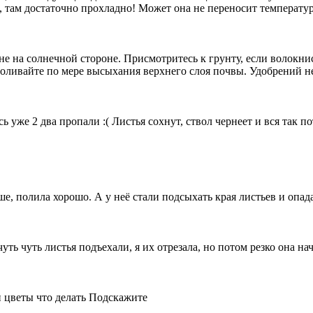
е), там достаточно прохладно! Может она не переносит температур
 не на солнечной стороне. Присмотритесь к грунту, если волокни
Поливайте по мере высыхания верхнего слоя почвы. Удобрений не
ь уже 2 два пропали :( Листья сохнут, ствол чернеет и вся так п
, полила хорошо. А у неё стали подсыхать края листьев и опад
ть чуть листья подъехали, я их отрезала, но потом резко она на
 цветы что делать Подскажите