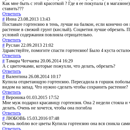
Как мне быть с этой красоткой ? Где я ее покупала ( в магазин
ставить???
Ответить
#
Инна
23.08.2013 13:43
Поставьте гортензию в тень, лучше на балкон, если конечно он
растение в свежий грунт (кислый). Соцветия лучше обрезать. 
условий содержания повлияла отрицательно.
Ответить
#
Руслан
22.09.2013 21:02
Здравствуйте, помогите спасти гортензию! Было 4 куста осталос
Ответить
#
Тамара Чотчаева
20.06.2014 16:29
А с цветочками, которые пожухли, что делать, обрезать?
Ответить
#
Валентина
26.08.2014 10:17
Купила отцветающую гортензию. Пересадила в горшок побольше
видом на запад. Что нужно сделать чтобы сохранить растение?
Ответить
#
Вероника
01.03.2015 17:52
Мне муж подарил красавицу гортензия. Она 2 недели стояла и чу
делать. Очень не хочется, чтобы она погибла
Ответить
#
ЛЮБОВЬ
15.03.2016 07:48
Очень люблю все цветы Купила гортензию она вся сникла сами
Ответить