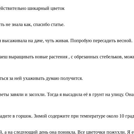
Действительно шикарный цветок
ть не знала как, спасибо статье.
ом высаживала на даче, чуть живая. Попробую пересадить весной.
наеш выращивать новые растения , с обрезанных стебельков, мож
ться за ней ухаживать думаю получится.
еты завяли и засохли. Тогда я высадила её в грунт на улицу. Она 
адите в горшок. Зимой содержите при температуре около 10 град
 а на следующий день она поникла. Все цветочки пожухли. Я ее