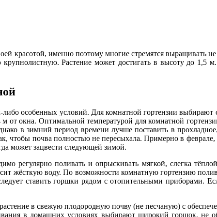
воей красотой, именно поэтому многие стремятся выращивать не 
крупнолистную. Растение может достигать в высоту до 1,5 м.
ной
х-либо особенных условий. Для комнатной гортензии выбирают 
4 м от окна. Оптимальной температурой для комнатной гортензи
Однако в зимний период времени лучше поставить в прохладное,
ак, чтобы почва полностью не пересыхала. Примерно в феврале, 
огда может зацвести следующей зимой.
димо регулярно поливать и опрыскивать мягкой, слегка тёпло
носит жёсткую воду. По возможности комнатную гортензию поли
ледует ставить горшки рядом с отопительными приборами. Есл
 растение в свежую плодородную почву (не песчаную) с обеспече
ания в домашних условиях выбирают широкий горшок, не обяза