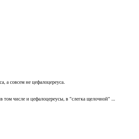
а, а совсем не цефалоцереуса.
в том числе и цефалоцереусы, в "слегка щелочной" ...