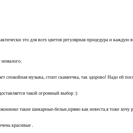
актически это для всех цветов регулярная процедура и каждую ве
т немалого.
ает спокойная музыка, стоит скамеечка, так здорово! Надо ей по
доставляется такой огромный выбор :)
доконнике такие шикарные-белые,
прямо как невеста.я тоже хочу р
очень красивые .