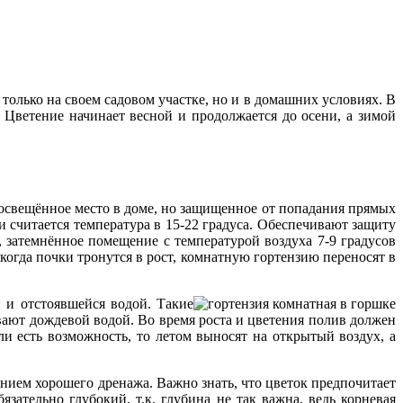
только на своем садовом участке, но и в домашних условиях. В
 Цветение начинает весной и продолжается до осени, а зимой
освещённое место в доме, но защищенное от попадания прямых
и считается температура в 15-22 градуса. Обеспечивают защиту
 затемнённое помещение с температурой воздуха 7-9 градусов
когда почки тронутся в рост, комнатную гортензию переносят в
й и отстоявшейся водой. Такие
вают дождевой водой. Во время роста и цветения полив должен
и есть возможность, то летом выносят на открытый воздух, а
нием хорошего дренажа. Важно знать, что цветок предпочитает
тельно глубокий, т.к. глубина не так важна, ведь корневая