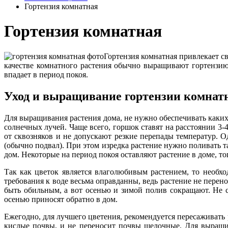
Гортензия комнатная
Гортензия комнатная
Гортензия комнатная привлекает с
качестве комнатного растения обычно выращивают гортензию 
впадает в период покоя.
Уход и выращивание гортензии комнат
Для выращивания растения дома, не нужно обеспечивать каки
солнечных лучей. Чаще всего, горшок ставят на расстоянии 3-
от сквозняков и не допускают резкие перепады температур. 
(обычно подвал). При этом изредка растение нужно поливать т
дом. Некоторые на период покоя оставляют растение в доме, т
Так как цветок является влаголюбивым растением, то необхо
требования к воде весьма оправданны, ведь растение не пере
быть обильным, а вот осенью и зимой полив сокращают. Не с
осенью приносят обратно в дом.
Ежегодно, для лучшего цветения, рекомендуется пересаживать
кислые почвы, и не переносит почвы щелочные. Для выращив