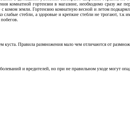
тения комнатной гортензии в магазине, необходимо сразу же п
сте с комом земли. Гортензию комнатную весной и летом подка
о слабые стебли, а здоровые и крепкие стебли не трогают, т.к
 побегов.
 куста. Правила размножения мало чем отличаются от размнож
болеваний и вредителей, но при не правильном уходе могут опад