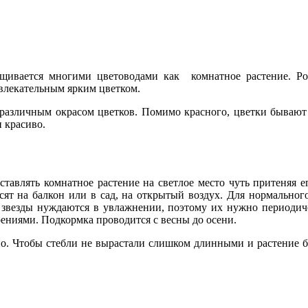
ащивается многими цветоводами как комнатное растение. Ро
ивлекательным ярким цветком.
 различным окрасом цветков. Помимо красного, цветки бывают 
 красиво.
тавлять комнатное растение на светлое место чуть притеняя 
сят на балкон или в сад, на открытый воздух. Для нормальног
 звезды нуждаются в увлажнении, поэтому их нужно периодич
ениями. Подкормка проводится с весны до осени.
дно. Чтобы стебли не вырастали слишком длинными и растение 