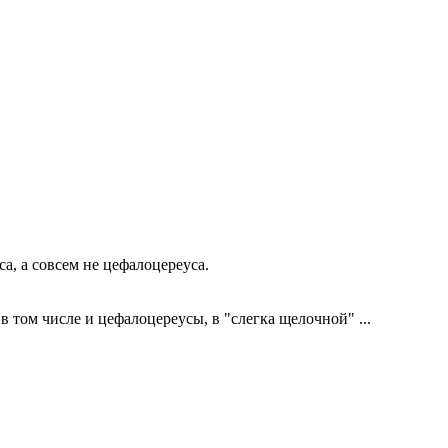
а, а совсем не цефалоцереуса.
в том числе и цефалоцереусы, в "слегка щелочной" ...