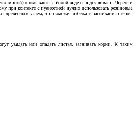
см длинной) промывают в тёплой воде и подсушивают. Черенки
тому при контакте с пуансетией нужно использовать резиновые
т древесным углём, что поможет избежать загнивания стебля.
ут увядать или опадать листья, загнивать корни. К таким