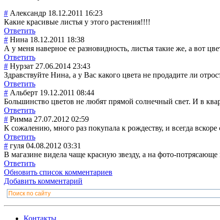
#
Александр
18.12.2011 16:23
Какие красивые листья у этого растения!!!!
Ответить
#
Нина
18.12.2011 18:38
А у меня наверное ее разновидность, листья такие же, а вот цв
Ответить
#
Нурзат
27.06.2014 23:43
Здравствуйте Нина, а у Вас какого цвета не продадите ли отрос
Ответить
#
Альберт
19.12.2011 08:44
Большинство цветов не любят прямой солнечный свет. И в квар
Ответить
#
Римма
27.07.2012 02:59
К сожалению, много раз покупала к рождеству, и всегда вскоре 
Ответить
#
гуля
04.08.2012 03:31
В магазине видела чаще красную звезду, а на фото-потрясающ
Ответить
Обновить список комментариев
Добавить комментарий
Контакты