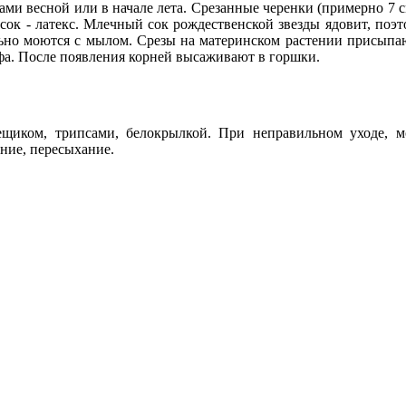
ми весной или в начале лета. Срезанные черенки (примерно 7 
сок - латекс. Млечный сок рождественской звезды ядовит, поэ
льно моются с мылом. Срезы на материнском растении присыпаю
орфа. После появления корней высаживают в горшки.
иком, трипсами, белокрылкой. При неправильном уходе, мог
ние, пересыхание.