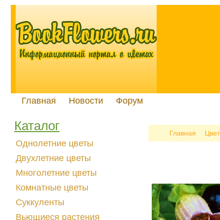
Главная
Новости
Форум
Каталог
Главная
Цвет
Однолетние цветы
Двухлетние цветы
Многолетние цветы
Комнатные цветы
Суккуленты
Вьющиеся растения