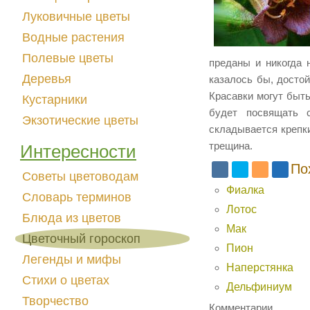
Луковичные цветы
Водные растения
Полевые цветы
преданы и никогда 
Деревья
казалось бы, досто
Красавки могут быт
Кустарники
будет посвящать 
Экзотические цветы
складывается крепки
трещина.
Интересности
По
Советы цветоводам
Фиалка
Словарь терминов
Лотос
Блюда из цветов
Мак
Цветочный гороскоп
Пион
Легенды и мифы
Наперстянка
Стихи о цветах
Дельфиниум
Творчество
Комментарии