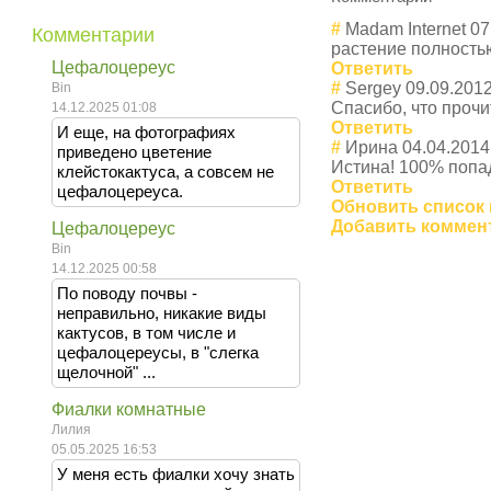
#
Madam Internet
07
Комментарии
растение полность
Цефалоцереус
Ответить
#
Sergey
09.09.2012
Bin
Спасибо, что прочи
14.12.2025 01:08
Ответить
И еще, на фотографиях
#
Ирина
04.04.2014
приведено цветение
Истина! 100% попа
клейстокактуса, а совсем не
Ответить
цефалоцереуса.
Обновить список
Добавить коммен
Цефалоцереус
Bin
14.12.2025 00:58
По поводу почвы -
неправильно, никакие виды
кактусов, в том числе и
цефалоцереусы, в "слегка
щелочной" ...
Фиалки комнатные
Лилия
05.05.2025 16:53
У меня есть фиалки хочу знать