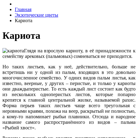
Главная
Экзотические цветы
Кариота
Кариота
Глядя на взрослую кариоту, в её принадлежности к
семейству арековых (пальмовых) сомневаться не приходится.
Но таких листьев, как у неё, действительно, больше не
встретишь ни у одной из пальм, входящих в это довольно
многочисленное семейство. У одних видов пальм листья, как
известно, веерные, у других – перистые, и только у кариоты
они дваждыперистые. То есть каждый лист состоит как будто
из нескольких одноперистых листов, которые попарно
крепятся к главной центральной жилке, называемой рахис.
Форма перьев таких листьев чаще всего треугольная с
неровными краями, похожа на веер, раскрытый не полностью,
а кому-то напоминает рыбьи плавники. Отсюда и народное
название самого распространённого из видов – пальма
«Рыбий хвост».