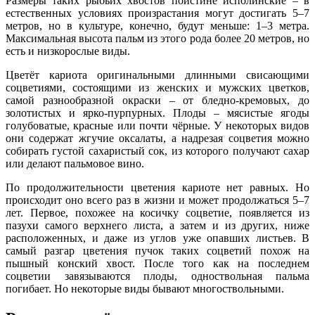
Размеры таких рыбьих хвостов поистине исполинские – в
естественных условиях произрастания могут достигать 5–7
метров, но в культуре, конечно, будут меньше: 1–3 метра.
Максимальная высота пальм из этого рода более 20 метров, но
есть и низкорослые виды.
Цветёт кариота оригинальными длинными свисающими
соцветиями, состоящими из женских и мужских цветков,
самой разнообразной окраски – от бледно-кремовых, до
золотистых и ярко-пурпурных. Плоды – мясистые ягоды
голубоватые, красные или почти чёрные. У некоторых видов
они содержат жгучие оксалаты, а надрезая соцветия можно
собирать густой сахаристый сок, из которого получают сахар
или делают пальмовое вино.
По продолжительности цветения кариоте нет равных. Но
происходит оно всего раз в жизни и может продолжаться 5–7
лет. Первое, похожее на косичку соцветие, появляется из
пазухи самого верхнего листа, а затем и из других, ниже
расположенных, и даже из углов уже опавших листьев. В
самый разгар цветения пучок таких соцветий похож на
пышный конский хвост. После того как на последнем
соцветии завязываются плоды, одноствольная пальма
погибает. Но некоторые виды бывают многоствольными.