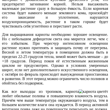
предотвратит загнивание корней. Нельзя высаживать
маленькое растение сразу в большую ёмкость. Если корневая
система будет намного меньше земляного кома, произойдёт
его закисание и уплотнение, нарушится
воздухопроницаемость, растение в таком горшке будет
чувствовать себя угнетённо и перестанет расти.
Для выращивания кариоты необходимо хорошее освещение.
Но с небольшим дефицитом света она мирится легче, чем с
его избытком. При чересчур интенсивном освещении
растение нужно притенять и защищать почву от перегрева.
Весной и летом температура в помещении должна быть в
пределах 22-25 градусов тепла, зимой может быть меньше – до
+18 градусов. Период покоя её естественным жизненным
циклом не предусмотрен. Однако в условиях умеренных
широт, если нет дополнительного искусственного освещения,
с октября по февраль происходит вынужденная приостановка
в развитии. В этот период можно ограничить число поливов и
обойтись без подкормок.
Как все выходцы из тропиков, кариота
любит обильные поливы и повышенную влажность воздуха.
Причём чем выше температура окружающего воздуха, тем в
большем количестве влаги она нуждается. В период активной
вегетации почва даже на поверхности пересыхать не должна,