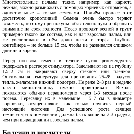
Многоствольные пальмы, такие, например, как кариота
нежная, можно размножать с помощью корневых отпрысков, а
одноствольные – только семенами. Причём процесс этот
достаточно кропотливый. Семена очень быстро теряют
всхожесть, поэтому при покупке обязательно нужно обращать
внимание на срок годности. Посев проводят весной в грунт
примерно такого же состава, как и для взрослых пальм, или
же увеличивают в нём долю песка и торфа. Глубина
контейнера – не больше 15 см, чтобы не развивался слишком
длинный корень.
Перед посевом семена в течение суток рекомендуется
подержать в растворе стимулятора. Заделывают их на глубину
1,5–2 см и накрывают сверху стеклом или плёнкой.
Оптимальная температура для прорастания 25-28 градусов
тепла, желателен нижний подогрев. Не реже 2–3 раз в неделю
такую мини-тепличку нужно проветривать. Всходы
появляются обычно неравномерно через 1-3 месяца после
посева. Пересадку их в маленькие – 5–7 см в диаметре
горшочки, осуществляют, как только появится первый
настоящий листочек. Для успешного роста сеянцев
температура в помещении должна быть выше на 2-3 градуса,
чем при выращивании взрослых пальм.
Болезни и вредители