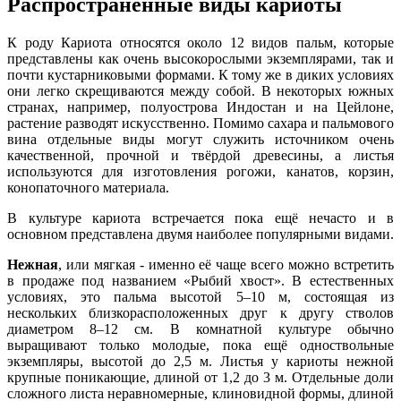
Распространённые виды кариоты
К роду Кариота относятся около 12 видов пальм, которые
представлены как очень высокорослыми экземплярами, так и
почти кустарниковыми формами. К тому же в диких условиях
они легко скрещиваются между собой. В некоторых южных
странах, например, полуострова Индостан и на Цейлоне,
растение разводят искусственно. Помимо сахара и пальмового
вина отдельные виды могут служить источником очень
качественной, прочной и твёрдой древесины, а листья
используются для изготовления рогожи, канатов, корзин,
конопаточного материала.
В культуре кариота встречается пока ещё нечасто и в
основном представлена двумя наиболее популярными видами.
Нежная
, или мягкая - именно её чаще всего можно встретить
в продаже под названием «Рыбий хвост». В естественных
условиях, это пальма высотой 5–10 м, состоящая из
нескольких близкорасположенных друг к другу стволов
диаметром 8–12 см. В комнатной культуре обычно
выращивают только молодые, пока ещё одноствольные
экземпляры, высотой до 2,5 м. Листья у кариоты нежной
крупные поникающие, длиной от 1,2 до 3 м. Отдельные доли
сложного листа неравномерные, клиновидной формы, длиной