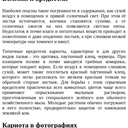
Наиболее опасны такие погрешности в содержании, как сухой
воздух в помещении и прямой солнечный свет. При этом её
листья истончаются, кончики становятся сухими, а от
солнечных ожогов на них появляются светлые пятна.
Недостаток в почве влаги и питательных веществ приводит к
пожелтению и даже опадению листьев, а при слишком низкой
температуре они темнеют и вянут.
Типичные вредители кариоты, характерны и для других
видов пальм - это щитовка, паутинный клещ, червецы. При
излишнем поливе в почве заводятся грибные комарики,
которые поедают корни. Если воздух в помещении слишком
сухой, может также поселиться красный паутинный клещ,
которого легко распознать по мелким красным точкам на
обратной стороне листьев. Для борьбы с этим серьезным
вредителем практически всех комнатных цветов чаще всего
применяют опрыскивание мыльным раствором,
приготовленным из специального зелёного или обычного
хозяйственного мыла. Молодые растения обычно погружают
в него полностью, предварительно защитив от намокания
земляной ком.
Кариота в фотографиях