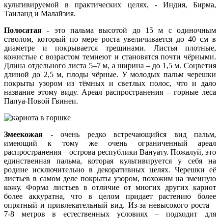
культивируемой в практических целях, - Индия, Бирма,
Таиланд и Малайзия.
Полосатая
- это пальма высотой до 15 м с одиночным
стволом, который по мере роста увеличивается до 40 см в
диаметре и покрывается трещинами. Листья плотные,
кожистые с возрастом темнеют и становятся почти чёрными.
Длина отдельного листа 5–7 м, а ширина – до 1,5 м. Соцветия
длиной до 2,5 м, плоды чёрные. У молодых пальм черешки
покрыты узором из тёмных и светлых полос, что и дало
название этому виду. Ареал распространения – горные леса
Папуа-Новой Гвинеи.
Змеекожая
- очень редко встречающийся вид пальм,
имеющий к тому же очень ограниченный ареал
распространения – острова республики Вануату. Пожалуй, это
единственная пальма, которая культивируется у себя на
родине исключительно в декоративных целях. Черешки её
листьев в самом деле покрыты узором, похожим на змеиную
кожу. Форма листьев в отличие от многих других кариот
более аккуратна, что в целом придает растению более
опрятный и привлекательный вид. Из-за невысокого роста –
7-8 метров в естественных условиях – подходит для