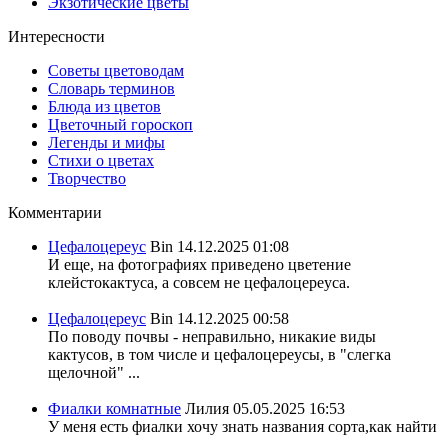
Экзотические цветы
Интересности
Советы цветоводам
Словарь терминов
Блюда из цветов
Цветочный гороскоп
Легенды и мифы
Стихи о цветах
Творчество
Комментарии
Цефалоцереус
Bin
14.12.2025 01:08
И еще, на фотографиях приведено цветение
клейстокактуса, а совсем не цефалоцереуса.
Цефалоцереус
Bin
14.12.2025 00:58
По поводу почвы - неправильно, никакие виды
кактусов, в том числе и цефалоцереусы, в "слегка
щелочной" ...
Фиалки комнатные
Лилия
05.05.2025 16:53
У меня есть фиалки хочу знать названия сорта,как найти