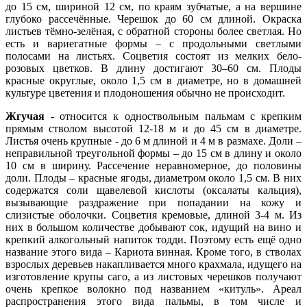
до 15 см, шириной 12 см, по краям зубчатые, а на вершине
глубоко рассечённые. Черешок до 60 см длиной. Окраска
листьев тёмно-зелёная, с обратной стороны более светлая. Но
есть и вариегатные формы – с продольными светлыми
полосами на листьях. Соцветия состоят из мелких бело-
розовых цветков. В длину достигают 30–60 см. Плоды
красные округлые, около 1,5 см в диаметре, но в домашней
культуре цветения и плодоношения обычно не происходит.
Жгучая
- относится к одноствольным пальмам с крепким
прямым стволом высотой 12-18 м и до 45 см в диаметре.
Листья очень крупные - до 6 м длиной и 4 м в размахе. Доли –
неправильной треугольной формы – до 15 см в длину и около
10 см в ширину. Рассечение неравномерное, до половины
доли. Плоды – красные ягоды, диаметром около 1,5 см. В них
содержатся соли щавелевой кислоты (оксалаты кальция),
вызывающие раздражение при попадании на кожу и
слизистые оболочки. Соцветия кремовые, длиной 3-4 м. Из
них в большом количестве добывают сок, идущий на вино и
крепкий алкогольный напиток тодди. Поэтому есть ещё одно
название этого вида – Кариота винная. Кроме того, в стволах
взрослых деревьев накапливается много крахмала, идущего на
изготовление крупы саго, а из листовых черешков получают
очень крепкое волокно под названием «китуль». Ареал
распространения этого вида пальмы, в том числе и