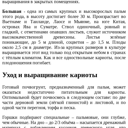
выращивания в закрытых помещениях.
Большая
- одна из самых крупных и высокорослых пальм
этого рода, в высоту достигает более 30 м. Произрастает во
Вьетнаме и Таиланде, Лаосе и Мьянме, на юге Китая,
островах Ява и Суматре. Ствол одиночный, ровный и
гладкий, с отметинами опавших листьев, служит источником
высококачественной древесины. Листья зелёные
поникающие, до 5 м длиной, соцветия – до 1,5 м. Плоды
около 2,5 см в диаметре. Из-за крупных размеров в культуре
выращивается этот вид только под открытым небом в странах
с тёплым климатом. Как и все одноствольные кариоты, после
плодоношения погибает.
Уход и выращивание кариоты
Готовый почвогрунт, предназначенный для пальм, может
оказаться недостаточно питательным для кариоты.
Оптимальной будет почвосмесь в следующем составе: по две
части дерновой земли (лёгкой глинистой) и листовой, и по
одной части перегноя, торфа и песка.
Горшки подбирают специальные – пальмовые, они глубже,
чем обычные. На дно – до 2/3 объёма – насыпается дренажный
материал с добавлением кусочков древесного угля, что