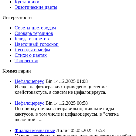
Кустарники
Экзотические цветы
Интересности
Советы цветоводам
Словарь терминов
Блюда из цветов
Цветочный гороскоп
Легенды и мифы
Стихи о цветах
Творчество
Комментарии
Цефалоцереус
Bin
14.12.2025 01:08
И еще, на фотографиях приведено цветение
клейстокактуса, а совсем не цефалоцереуса.
Цефалоцереус
Bin
14.12.2025 00:58
По поводу почвы - неправильно, никакие виды
кактусов, в том числе и цефалоцереусы, в "слегка
щелочной" ...
Фиалки комнатные
Лилия
05.05.2025 16:53
У меня есть фиалки хочу знать названия сорта,как найти