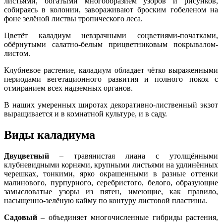
листьями, богатыми многообразием узоров и рисунков,
собираясь в колонии, завораживают броским гобеленом на
фоне зелёной листвы тропического леса.
Цветёт каладиум невзрачными соцветиями-початками,
обёрнутыми салатно-белым прицветниковым покрывалом-
листом.
Клубневое растение, каладиум обладает чётко выраженными
периодами вегетационного развития и полного покоя с
отмиранием всех надземных органов.
В наших умеренных широтах декоративно-лиственный экзот
выращивается и в комнатной культуре, и в саду.
Виды каладиума
Двуцветный
– травянистая лиана с утолщёнными
клубневидными корнями, крупными листьями на удлинённых
черешках, тонкими, ярко окрашенными в разные оттенки
малинового, пурпурного, серебристого, белого, образующие
замысловатые узоры из пятен, имеющие, как правило,
насыщенно-зелёную кайму по контуру листовой пластины.
Садовый
– объединяет многочисленные гибриды растения,