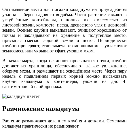
Оптимальное место для посадки каладиума на приусадебном
участке – берег садового водоёма. Часто растение сажают в
углублённые контейнеры, наполняя их землесмесью из
листовой земли, компоста, песка, древесного угля и дерновой
земли. Осенью клубни выкапывают, очищают хорошенько от
почвы и закладывают на хранение в полутёплое место,
присыпая смесью садовой земли и песка. Периодически
клубни проверяют, если замечают сморщивание – увлажняют
землесмесь или укрывают сфагнумовым мхом.
В начале марта, когда начинают просыпаться почки, клубни
достают из хранилища, обеспечивают лёгкое увлажнение,
обернув мхом, и размещают на освещённом месте. Через пару
недель с появлением первых корней можно высаживать
клубни каладиума в контейнеры, уложив на дно 4-
сантиметровый слой дренажа.
Размножение каладиума
Растение размножают делением клубня и детками. Семенами
каладиум практически не размножают.