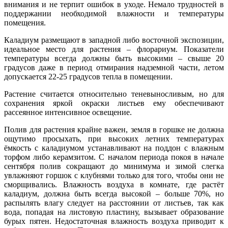
внимания и не терпит ошибок в уходе. Немало трудностей в
поддержании необходимой влажности и температуры
помещения.
Каладиум размещают в западной либо восточной экспозиции,
идеальное место для растения – флорариум. Показатели
температуры всегда должны быть высокими – свыше 20
градусов даже в период отмирания надземной части, летом
допускается 22-25 градусов тепла в помещении.
Растение считается относительно теневыносливым, но для
сохранения яркой окраски листьев ему обеспечивают
рассеянное интенсивное освещение.
Полив для растения крайне важен, земля в горшке не должна
ощутимо просыхать, при высоких летних температурах
ёмкость с каладиумом устанавливают на поддон с влажным
торфом либо керамзитом. С началом периода покоя в начале
сентября полив сокращают до минимума и зимой слегка
увлажняют горшок с клубнями только для того, чтобы они не
сморщивались. Влажность воздуха в комнате, где растёт
каладиум, должна быть всегда высокой – больше 70%, но
распылять влагу следует на расстоянии от листьев, так как
вода, попадая на листовую пластину, вызывает образование
бурых пятен. Недостаточная влажность воздуха приводит к