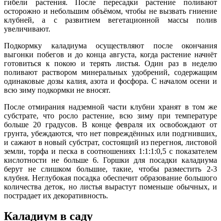
гибели растения. После пересадки растение поливают
осторожно и небольшим объёмом, чтобы не вызвать гниение
клубней, а с развитием вегетационной массы полив
увеличивают.
Подкормку каладиума осуществляют после окончания
выгонки побегов и до конца августа, когда растение начнёт
готовиться к покою и терять листья. Один раз в неделю
поливают раствором минеральных удобрений, содержащим
одинаковые дозы калия, азота и фосфора. С началом осени и
всю зиму подкормки не вносят.
После отмирания надземной части клубни хранят в том же
субстрате, что росло растение, всю зиму при температуре
больше 20 градусов. В конце февраля их освобождают от
грунта, убеждаются, что нет повреждённых или подгнивших,
и сажают в новый субстрат, состоящий из перегноя, листовой
земли, торфа и песка в соотношениях 1:1:1:0,5 с показателем
кислотности не больше 6. Горшки для посадки каладиума
берут не слишком большие, такие, чтобы разместить 2-3
клубня. Неглубокая посадка обеспечит образование большого
количества деток, но листья вырастут поменьше обычных, и
пострадает их декоративность.
Каладиум в саду