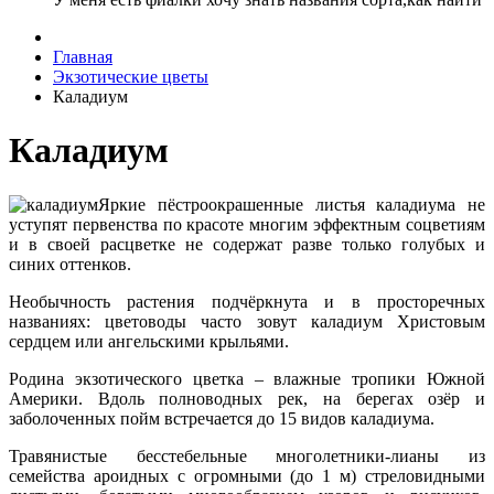
Главная
Экзотические цветы
Каладиум
Каладиум
Яркие пёстроокрашенные листья каладиума не
уступят первенства по красоте многим эффектным соцветиям
и в своей расцветке не содержат разве только голубых и
синих оттенков.
Необычность растения подчёркнута и в просторечных
названиях: цветоводы часто зовут каладиум Христовым
сердцем или ангельскими крыльями.
Родина экзотического цветка – влажные тропики Южной
Америки. Вдоль полноводных рек, на берегах озёр и
заболоченных пойм встречается до 15 видов каладиума.
Травянистые бесстебельные многолетники-лианы из
семейства ароидных с огромными (до 1 м) стреловидными