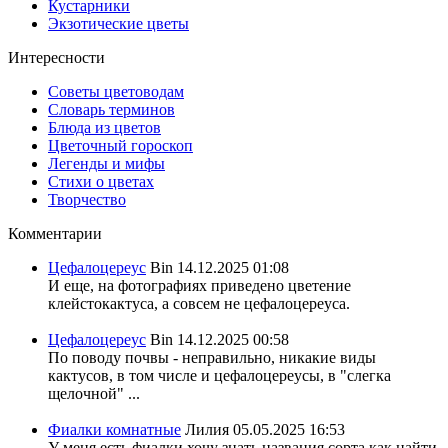
Кустарники
Экзотические цветы
Интересности
Советы цветоводам
Словарь терминов
Блюда из цветов
Цветочный гороскоп
Легенды и мифы
Стихи о цветах
Творчество
Комментарии
Цефалоцереус
Bin
14.12.2025 01:08
И еще, на фотографиях приведено цветение
клейстокактуса, а совсем не цефалоцереуса.
Цефалоцереус
Bin
14.12.2025 00:58
По поводу почвы - неправильно, никакие виды
кактусов, в том числе и цефалоцереусы, в "слегка
щелочной" ...
Фиалки комнатные
Лилия
05.05.2025 16:53
У меня есть фиалки хочу знать названия сорта,как найти