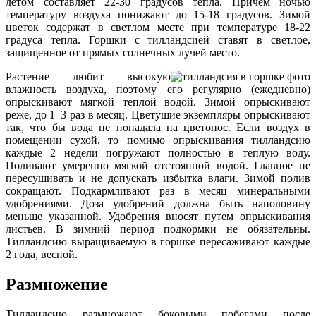
летом составляет 22-30 градусов тепла. Причем ночью
температуру воздуха понижают до 15-18 градусов. Зимой
цветок содержат в светлом месте при температуре 18-22
градуса тепла. Горшки с тилландсией ставят в светлое,
защищенное от прямых солнечных лучей место.
Растение любит высокую
влажность воздуха, поэтому его регулярно (ежедневно)
опрыскивают мягкой теплой водой. Зимой опрыскивают
реже, до 1–3 раз в месяц. Цветущие экземпляры опрыскивают
так, что бы вода не попадала на цветонос. Если воздух в
помещении сухой, то помимо опрыскивания тилландсию
каждые 2 недели погружают полностью в теплую воду.
Поливают умеренно мягкой отстоянной водой. Главное не
пересушивать и не допускать избытка влаги. Зимой полив
сокращают. Подкармливают раз в месяц минеральными
удобрениями. Доза удобрений должна быть наполовину
меньше указанной. Удобрения вносят путем опрыскивания
листьев. В зимний период подкормки не обязательны.
Тилландсию выращиваемую в горшке пересаживают каждые
2 года, весной.
Размножение
Тилландсию размножают боковыми побегами после