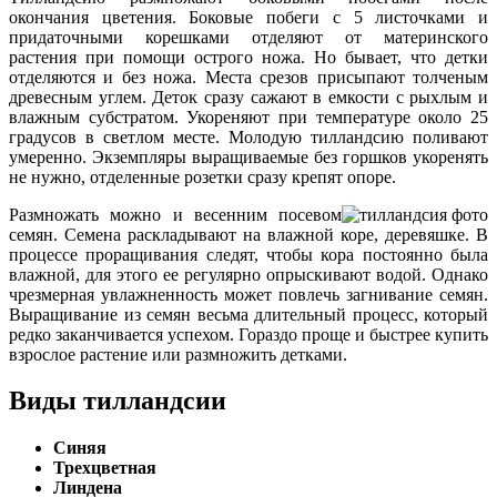
окончания цветения. Боковые побеги с 5 листочками и
придаточными корешками отделяют от материнского
растения при помощи острого ножа. Но бывает, что детки
отделяются и без ножа. Места срезов присыпают толченым
древесным углем. Деток сразу сажают в емкости с рыхлым и
влажным субстратом. Укореняют при температуре около 25
градусов в светлом месте. Молодую тилландсию поливают
умеренно. Экземпляры выращиваемые без горшков укоренять
не нужно, отделенные розетки сразу крепят опоре.
Размножать можно и весенним посевом
семян. Семена раскладывают на влажной коре, деревяшке. В
процессе проращивания следят, чтобы кора постоянно была
влажной, для этого ее регулярно опрыскивают водой. Однако
чрезмерная увлажненность может повлечь загнивание семян.
Выращивание из семян весьма длительный процесс, который
редко заканчивается успехом. Гораздо проще и быстрее купить
взрослое растение или размножить детками.
Виды тилландсии
Синяя
Трехцветная
Линдена