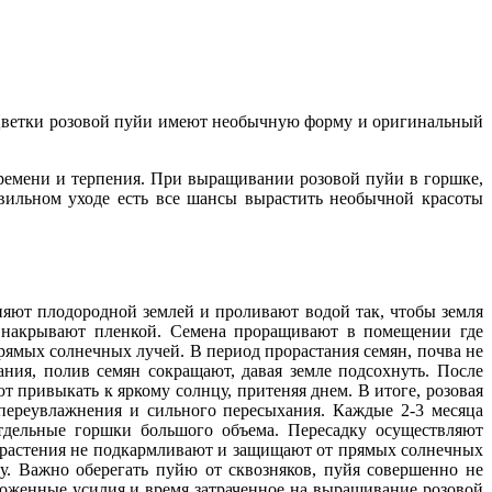
 Цветки розовой пуйи имеют необычную форму и оригинальный
ремени и терпения. При выращивании розовой пуйи в горшке,
равильном уходе есть все шансы вырастить необычной красоты
яют плодородной землей и проливают водой так, чтобы земля
ти накрывают пленкой. Семена проращивают в помещении где
 прямых солнечных лучей. В период прорастания семян, почва не
ния, полив семян сокращают, давая земле подсохнуть. После
 привыкать к яркому солнцу, притеняя днем. В итоге, розовая
переувлажнения и сильного пересыхания. Каждые 2-3 месяца
тдельные горшки большого объема. Пересадку осуществляют
и, растения не подкармливают и защищают от прямых солнечных
. Важно оберегать пуйю от сквозняков, пуйя совершенно не
иложенные усилия и время затраченное на выращивание розовой