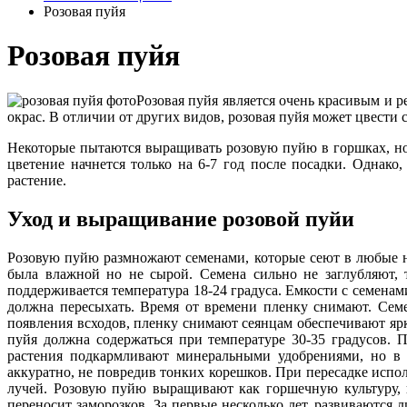
Розовая пуйя
Розовая пуйя
Розовая пуйя является очень красивым и
окрас. В отличии от других видов, розовая пуйя может цвести 
Некоторые пытаются выращивать розовую пуйю в горшках, но
цветение начнется только на 6-7 год после посадки. Однако
растение.
Уход и выращивание розовой пуйи
Розовую пуйю размножают семенами, которые сеют в любые н
была влажной но не сырой. Семена сильно не заглубляют, 
поддерживается температура 18-24 градуса. Емкости с семенами
должна пересыхать. Время от времени пленку снимают. Семе
появления всходов, пленку снимают сеянцам обеспечивают ярк
пуйя должна содержаться при температуре 30-35 градусов.
растения подкармливают минеральными удобрениями, но в 
аккуратно, не повредив тонких корешков. При пересадке испо
лучей. Розовую пуйю выращивают как горшечную культуру, 
переносит заморозков. За первые несколько лет, развиваются