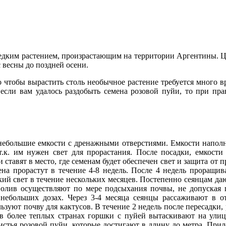
 редким растением, произрастающим на территории Аргентины.
с весны до поздней осени.
 чтобы вырастить столь необычное растение требуется много в
, если вам удалось раздобыть семена розовой пуйи, то при п
ебольшие емкости с дренажными отверстиями. Емкости наполн
т.к. им нужен свет для прорастания. После посадки, емкос
 ставят в место, где семенам будет обеспечен свет и защита от
на прорастут в течение 4-8 недель. После 4 недель проращива
ий свет в течение нескольких месяцев. Постепенно сеянцам дают
 Полив осуществляют по мере подсыхания почвы, не допуская 
небольших дозах. Через 3-4 месяца сеянцы рассаживают в о
льзуют почву для кактусов. В течение 2 недель после пересадк
в более теплых странах горшки с пуйей вытаскивают на улицу
 листья розовой пуйи, которые достигают в длину до метра. Пр