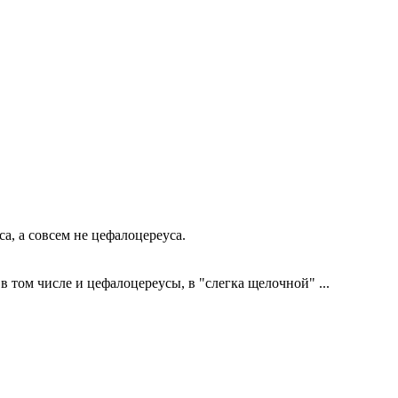
а, а совсем не цефалоцереуса.
в том числе и цефалоцереусы, в "слегка щелочной" ...