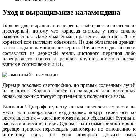
Уход и выращивание каламондина
Горшок для выращивания деревца выбирают относительно
просторный, потому что корневая система у него сильно
разветвлённая. Даже у маленького растения высотой в 20 см
корневой ком выглядит объёмным. На дне обязателен дренаж,
застоя воды каламондин не терпит. Почвосмесь для посадки
составляют из дерновой земли, листового перегноя либо
перепревшего навоза и речного крупнозернистого песка,
взятых в соотношении 2:1:1.
Деревце довольно светолюбиво, но прямых солнечных лучей
не выносит. Хорошо растёт на западных или восточных
окнах, на южных требует притенения в полуденные часы.
Внимание! Цитрофортунеллу нельзя переносить с места на
место или поворачивать кардинально вокруг своей оси во
время цветения – растение моментально сбрасывает бутоны и
распустившиеся венчики. Однако ради симметричной кроны
деревце придётся перемещать равномерно по отношению к
источнику света, но угол поворота должен быть