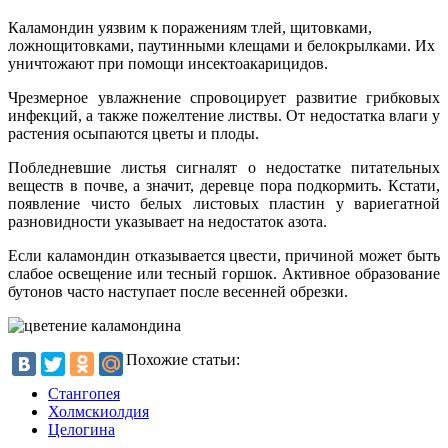
Каламондин уязвим к поражениям тлей, щитовками,
ложнощитовками, паутинными клещами и белокрылками. Их
уничтожают при помощи инсектоакарицидов.
Чрезмерное увлажнение спровоцирует развитие грибковых
инфекций, а также пожелтение листвы. От недостатка влаги у
растения осыпаются цветы и плоды.
Побледневшие листья сигналят о недостатке питательных
веществ в почве, а значит, деревце пора подкормить. Кстати,
появление чисто белых листовых пластин у вариегатной
разновидности указывает на недостаток азота.
Если каламондин отказывается цвести, причиной может быть
слабое освещение или тесный горшок. Активное образование
бутонов часто наступает после весенней обрезки.
Похожие статьи:
Стангопея
Холмскиолдия
Целогина