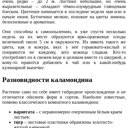
очень редко – до 2 м. Листики небольшие, но очень
выразительные – обладают тёмно-изумрудным глянцевым
блеском. Цветение начинается в последние недели мая или в
начале июня. Бутончики мелкие, похожие на цветы лимона,
белоснежные и ароматные.
Они способны к самоопылению, и уже спустя несколько
недель на их месте образуются ярко-оранжевые плоды
величиной около 5 см в окружности. Их мякоть такого же
цвета, как и кожура, вкус у неё горьковато-кислый и
понравится не каждому, зато кожица сладкая. Кто-то
употребляет их в свежем виде и целиком вместе со шкуркой, а
кому-то нравится добавлять в чай или к какой-нибудь
кулинарной выпечке.
Разновидности каламондина
Растение само по себе имеет гибридное происхождение и не
отличается обилием форм и сортов. Наиболее известные,
помимо классического комнатного каламондина:
вариегата
– с неравномерно очерченным белым краем
листьев;
тигр
– листовые пластинки обрамлены золотисто-
жёлтой каёмочкой.