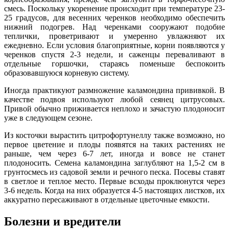
смесь. Поскольку укоренение происходит при температуре 23-
25 градусов, для весенних черенков необходимо обеспечить
нижний подогрев. Над черенками сооружают подобие
теплички, проветривают и умеренно увлажняют их
ежедневно. Если условия благоприятные, корни появляются у
черенков спустя 2-3 недели, и саженцы переваливают в
отдельные горшочки, стараясь поменьше беспокоить
образовавшуюся корневую систему.
Иногда практикуют размножение каламондина прививкой. В
качестве подвоя используют любой сеянец цитрусовых.
Привой обычно приживается неплохо и зачастую плодоносит
уже в следующем сезоне.
Из косточки вырастить цитрофортунеллу также возможно, но
первое цветение и плоды появятся на таких растениях не
раньше, чем через 6-7 лет, иногда и вовсе не станет
плодоносить. Семена каламондина заглубляют на 1,5-2 см в
грунтосмесь из садовой земли и речного песка. Посевы ставят
в светлое и теплое место. Первые всходы проклюнутся через
3-6 недель. Когда на них образуется 4-5 настоящих листков, их
аккуратно пересаживают в отдельные цветочные емкости.
Болезни и вредители