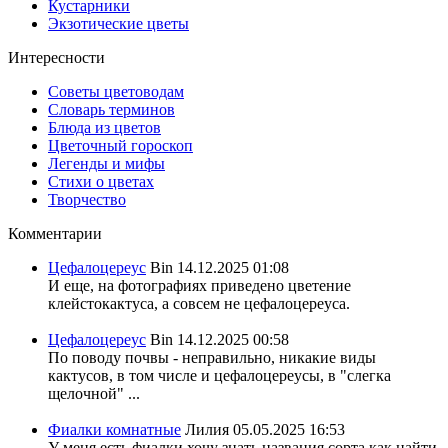
Кустарники
Экзотические цветы
Интересности
Советы цветоводам
Словарь терминов
Блюда из цветов
Цветочный гороскоп
Легенды и мифы
Стихи о цветах
Творчество
Комментарии
Цефалоцереус
Bin
14.12.2025 01:08
И еще, на фотографиях приведено цветение
клейстокактуса, а совсем не цефалоцереуса.
Цефалоцереус
Bin
14.12.2025 00:58
По поводу почвы - неправильно, никакие виды
кактусов, в том числе и цефалоцереусы, в "слегка
щелочной" ...
Фиалки комнатные
Лилия
05.05.2025 16:53
У меня есть фиалки хочу знать названия сорта,как найти