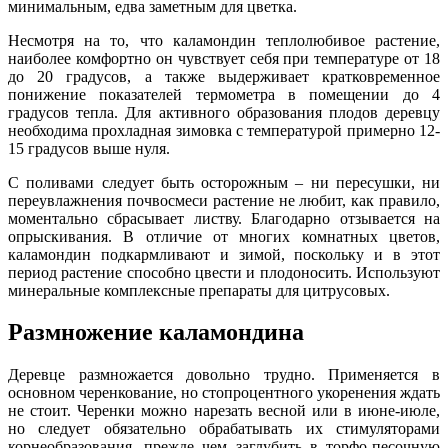
минимальным, едва заметным для цветка.
Несмотря на то, что каламондин теплолюбивое растение,
наиболее комфортно он чувствует себя при температуре от 18
до 20 градусов, а также выдерживает кратковременное
понижение показателей термометра в помещении до 4
градусов тепла. Для активного образования плодов деревцу
необходима прохладная зимовка с температурой примерно 12-
15 градусов выше нуля.
С поливами следует быть осторожным – ни пересушки, ни
переувлажнения почвосмеси растение не любит, как правило,
моментально сбрасывает листву. Благодарно отзывается на
опрыскивания. В отличие от многих комнатных цветов,
каламондин подкармливают и зимой, поскольку и в этот
период растение способно цвести и плодоносить. Используют
минеральные комплексные препараты для цитрусовых.
Размножение каламондина
Деревце размножается довольно трудно. Применяется в
основном черенкование, но стопроцентного укоренения ждать
не стоит. Черенки можно нарезать весной или в июне-июле,
но следует обязательно обрабатывать их стимуляторами
корнеобразования, прежде чем заглубить в торфо-песочную