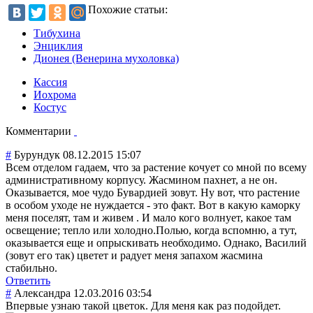
Похожие статьи:
Тибухина
Энциклия
Дионея (Венерина мухоловка)
Кассия
Иохрома
Костус
Комментарии
#
Бурундук
08.12.2015 15:07
Всем отделом гадаем, что за растение кочует со мной по всему
административно
му корпусу. Жасмином пахнет, а не он.
Оказывается, мое чудо Бувардией зовут. Ну вот, что растение
в особом уходе не нуждается - это факт. Вот в какую каморку
меня поселят, там и живем . И мало кого волнует, какое там
освещение; тепло или холодно.Полью, когда вспомню, а тут,
оказывается еще и опрыскивать необходимо. Однако, Василий
(зовут его так) цветет и радует меня запахом жасмина
стабильно.
Ответить
#
Александра
12.03.2016 03:54
Впервые узнаю такой цветок. Для меня как раз подойдет.