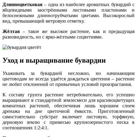
Длинноцветковая
– одна из наиболее ароматных бувардий с
яйцевидными заострёнными листовыми пластинами и
белоснежными длиннотрубчатыми цветами. Высокорослый
вид, превышающий метровую отметку.
Жёлтая
– такое же высокое растение, как и предыдущая
разновидность, но с ярко-жёлтыми соцветиями.
Уход и выращивание бувардии
Ухаживать за бувардией несложно, но начинающим
цветоводам не всегда удаётся дождаться цветения – растение
не любит отклонений от привычных условий произрастания.
К составу грунта растение нетребовательно, его успешно
выращивают в стандартной землесмеси для красивоцветущих
комнатных растений, обеспечивая лишь хорошим слоем
дренажа на дне цветочной ёмкости. Приготовленный
самостоятельно субстрат включает листовую, торфяную,
дерновую землю с примесью крупнозернистого песка в
соотношениях 1:2:4:1.