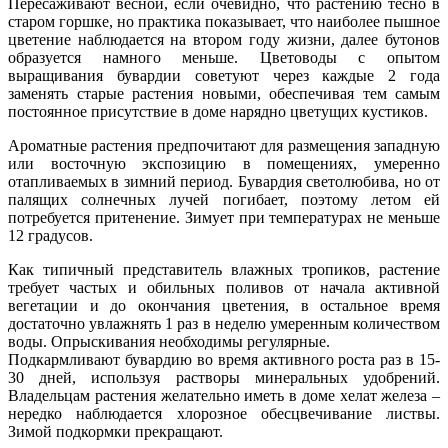
Пересаживают весной, если очевидно, что растению тесно в
старом горшке, но практика показывает, что наиболее пышное
цветение наблюдается на втором году жизни, далее бутонов
образуется намного меньше. Цветоводы с опытом
выращивания бувардии советуют через каждые 2 года
заменять старые растения новыми, обеспечивая тем самым
постоянное присутствие в доме нарядно цветущих кустиков.
Ароматные растения предпочитают для размещения западную
или восточную экспозицию в помещениях, умеренно
отапливаемых в зимний период. Бувардия светолюбива, но от
палящих солнечных лучей погибает, поэтому летом ей
потребуется притенение. Зимует при температурах не меньше
12 градусов.
Как типичный представитель влажных тропиков, растение
требует частых и обильных поливов от начала активной
вегетации и до окончания цветения, в остальное время
достаточно увлажнять 1 раз в неделю умеренным количеством
воды. Опрыскивания необходимы регулярные.
Подкармливают бувардию во время активного роста раз в 15-
30 дней, используя растворы минеральных удобрений.
Владельцам растения желательно иметь в доме хелат железа –
нередко наблюдается хлорозное обесцвечивание листвы.
Зимой подкормки прекращают.