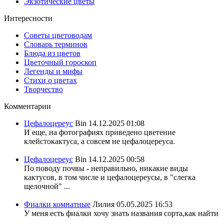
Экзотические цветы
Интересности
Советы цветоводам
Словарь терминов
Блюда из цветов
Цветочный гороскоп
Легенды и мифы
Стихи о цветах
Творчество
Комментарии
Цефалоцереус
Bin
14.12.2025 01:08
И еще, на фотографиях приведено цветение
клейстокактуса, а совсем не цефалоцереуса.
Цефалоцереус
Bin
14.12.2025 00:58
По поводу почвы - неправильно, никакие виды
кактусов, в том числе и цефалоцереусы, в "слегка
щелочной" ...
Фиалки комнатные
Лилия
05.05.2025 16:53
У меня есть фиалки хочу знать названия сорта,как найти