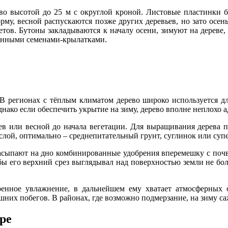
во высотой до 25 м с округлой кроной. Листовые пластинки б
у, весной распускаются позже других деревьев, но зато осень
етов. Бутоны закладываются к началу осени, зимуют на дереве,
венными семенами-крылатками.
В регионах с тёплым климатом дерево широко используется дл
днако если обеспечить укрытие на зиму, дерево вполне неплохо а
ев или весной до начала вегетации. Для выращивания дерева 
слой, оптимально – среднепитательный грунт, суглинок или суп
засыпают на дно комбинированные удобрения вперемешку с почв
обы его верхний срез выглядывал над поверхностью земли не бол
ренное увлажнение, в дальнейшем ему хватает атмосферных 
ишних побегов. В районах, где возможно подмерзание, на зиму 
ре