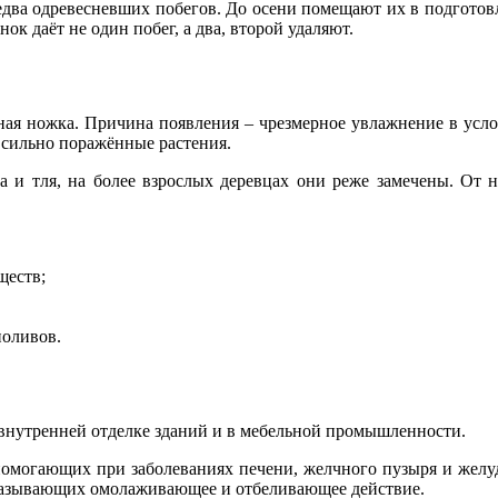
едва одревесневших побегов. До осени помещают их в подготовл
ок даёт не один побег, а два, второй удаляют.
ная ножка. Причина появления – чрезмерное увлажнение в усло
 сильно поражённые растения.
а и тля, на более взрослых деревцах они реже замечены. От 
ществ;
поливов.
 внутренней отделке зданий и в мебельной промышленности.
, помогающих при заболеваниях печени, желчного пузыря и жел
оказывающих омолаживающее и отбеливающее действие.