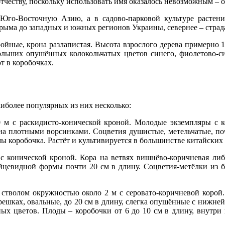
отчеству, поскольку использовать имя оказалось невозможным – 
Юго-Восточную Азию, а в садово-парковой культуре растени
рыма до западных и южных регионов Украины, севернее – страда
ойные, крона разлапистая. Высота взрослого дерева примерно 1
больших опушённых колокольчатых цветов синего, фиолетово-си
т в коробочках.
иболее популярных из них несколько:
0 м с раскидисто-конической кроной. Молодые экземпляры с 
еяна плотными ворсинками. Соцветия душистые, метельчатые, п
мы коробочка. Растёт и культивируется в большинстве китайских
 с конической кроной. Кора на ветвях вишнёво-коричневая ли
яйцевидной формы почти 20 см в длину. Соцветия-метёлки из 
 стволом окружностью около 2 м с серовато-коричневой коро
ешках, овальные, до 20 см в длину, слегка опушённые с нижней 
ых цветов. Плоды – коробочки от 6 до 10 см в длину, внутри