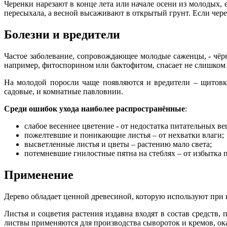
Черенки нарезают в конце лета или начале осени из молодых, 
пересыхала, а весной высаживают в открытый грунт. Если черен
Болезни и вредители
Частое заболевание, сопровождающее молодые саженцы, - чёр
например, фитоспорином или бактофитом, спасает не слишком
На молодой поросли чаще появляются и вредители – щитовк
садовые, и комнатные павловнии.
Среди ошибок ухода наиболее распространённые
:
слабое весеннее цветение - от недостатка питательных ве
пожелтевшие и поникающие листья – от нехватки влаги;
высветленные листья и цветы – растению мало света;
потемневшие гнилостные пятна на стеблях – от избытка 
Применение
Дерево обладает ценной древесиной, которую используют при
Листья и соцветия растения издавна входят в состав средств
листвы применяются для производства сывороток и кремов, 