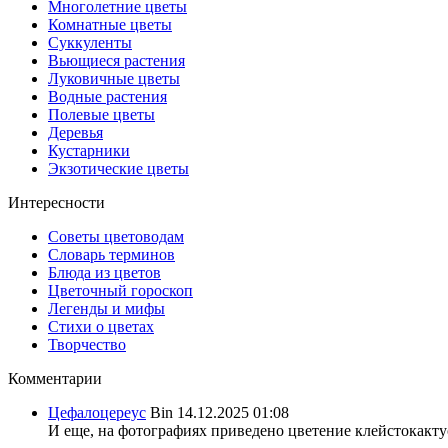
Многолетние цветы
Комнатные цветы
Суккуленты
Вьющиеся растения
Луковичные цветы
Водные растения
Полевые цветы
Деревья
Кустарники
Экзотические цветы
Интересности
Советы цветоводам
Словарь терминов
Блюда из цветов
Цветочный гороскоп
Легенды и мифы
Стихи о цветах
Творчество
Комментарии
Цефалоцереус
Bin
14.12.2025 01:08
И еще, на фотографиях приведено цветение клейстокактус