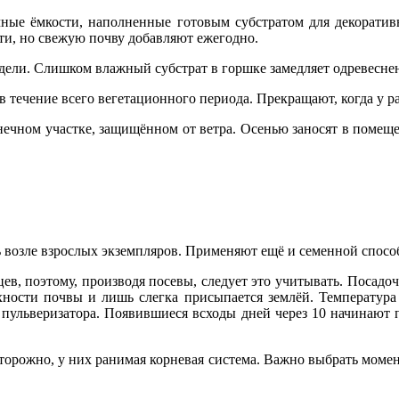
ные ёмкости, наполненные готовым субстратом для декоратив
ти, но свежую почву добавляют ежегодно.
едели. Слишком влажный субстрат в горшке замедляет одревесне
течение всего вегетационного периода. Прекращают, когда у ра
лнечном участке, защищённом от ветра. Осенью заносят в помеще
ь возле взрослых экземпляров. Применяют ещё и семенной спосо
ев, поэтому, производя посевы, следует это учитывать. Посадо
рхности почвы и лишь слегка присыпается землёй. Температура
пульверизатора. Появившиеся всходы дней через 10 начинают 
орожно, у них ранимая корневая система. Важно выбрать момент,