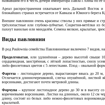
назвавшим его в честь дочери императора Павла I Анны по её 
Ареал распространения охватывает весь Дальний Восток и 
ближайших странах встречается от Кавказа и Южного берега К
Внешне павловнии очень красивы: стволы у них прямые и стр
трёхлопастные или глубоко-зубчатые. Соцветия-метёлки из 
пахнут ванилью или миндалём. Семена мелкие, крылатые, зрею
Виды павловнии
В род Paulownia семейства Павловниевые включено 7 видов, на
Продолговатая
, или удлинённая – дерево высотой свыше 1
сердцевидная, заострённая, с лёгкой лопастностью, снизу ус
либо фиолетовых цветов с 5 лепестками. Плод – овальной фор
Фаргеза
– листопадное дерево, вырастающее ввысь до 20 м,
Отличается длинночерешковой, слегка опушённой, листвой 
ворсинками, достигают почти метровой длины.
Форчуна
– крупное листопадное дерево до 30 м в высоту со
коричневыми ворсинками. Листки на длинных, около 12 см чер
длину, состоят из белых либо нежно-фиолетовых воронковидн
крылаткой.