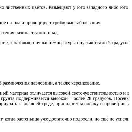
но-лиственных цветов. Размещают у юго-западного либо юго-
ние ствола и провоцирует грибковые заболевания.
стения начинается листопад.
ние, как только ночные температуры опускаются до 5 градусов
б размножения павловнии, а также черенкование.
чный материал отличается высокой светочувствительностью и в
 грунта поддерживается высокой – более 28 градусов. Посевы
приучать к внешней среде, приподнимая плёнку и проветривая
 когда растеньица уже достаточно подросли, но ещё не успели