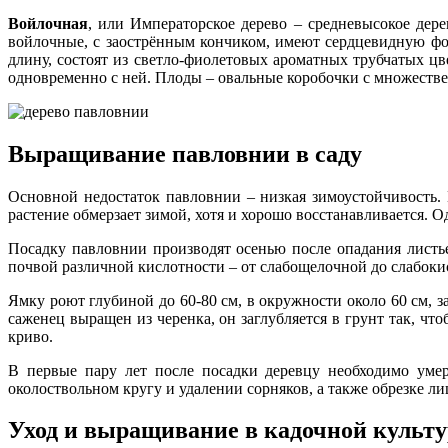
Войлочная
, или Императорское дерево – средневысокое дере
войлочные, с заострённым кончиком, имеют сердцевидную форм
длину, состоят из светло-фиолетовых ароматных трубчатых цв
одновременно с ней. Плоды – овальные коробочки с множест
Выращивание павловнии в саду
Основной недостаток павловнии – низкая зимоустойчивость. 
растение обмерзает зимой, хотя и хорошо восстанавливается. О
Посадку павловнии производят осенью после опадания листь
почвой различной кислотности – от слабощелочной до слабоки
Ямку роют глубиной до 60-80 см, в окружности около 60 см, 
саженец выращен из черенка, он заглубляется в грунт так, чт
криво.
В первые пару лет после посадки деревцу необходимо уме
околоствольном кругу и удалении сорняков, а также обрезке л
Уход и выращивание в кадочной культу