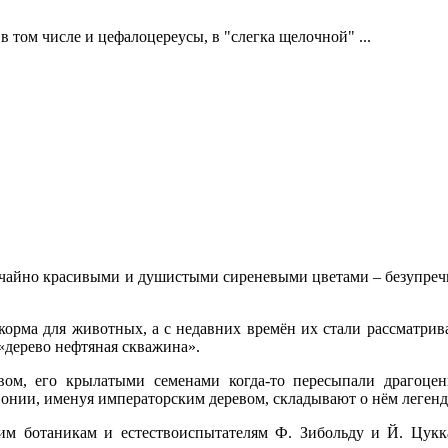
в том числе и цефалоцереусы, в "слегка щелочной" ...
чайно красивыми и душистыми сиреневыми цветами – безупречны
орма для животных, а с недавних времён их стали рассматриват
«дерево нефтяная скважина».
ом, его крылатыми семенами когда-то пересыпали драгоцен
нии, именуя императорским деревом, складывают о нём легенды
ким ботаникам и естествоиспытателям Ф. Зибольду и Й. Цук