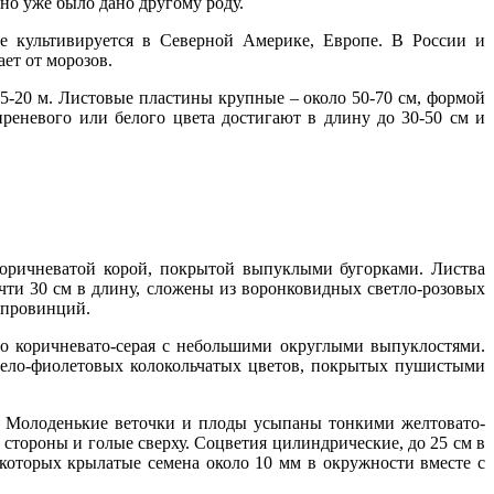
оно уже было дано другому роду.
е культивируется в Северной Америке, Европе. В России и
ет от морозов.
5-20 м. Листовые пластины крупные – около 50-70 см, формой
реневого или белого цвета достигают в длину до 30-50 см и
коричневатой корой, покрытой выпуклыми бугорками. Листва
очти 30 см в длину, сложены из воронковидных светло-розовых
 провинций.
бо коричневато-серая с небольшими округлыми выпуклостями.
бело-фиолетовых колокольчатых цветов, покрытых пушистыми
й. Молоденькие веточки и плоды усыпаны тонкими желтовато-
стороны и голые сверху. Соцветия цилиндрические, до 25 см в
 которых крылатые семена около 10 мм в окружности вместе с