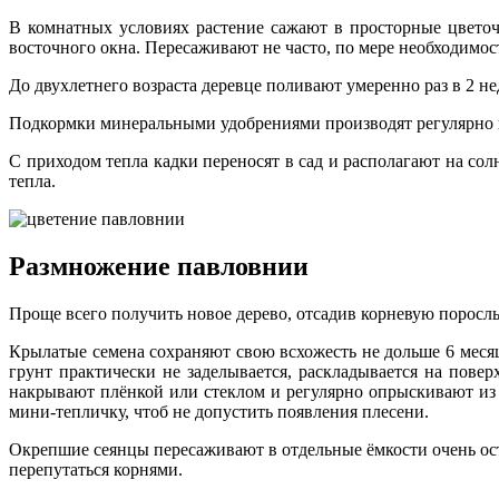
В комнатных условиях растение сажают в просторные цветоч
восточного окна. Пересаживают не часто, по мере необходимос
До двухлетнего возраста деревце поливают умеренно раз в 2 н
Подкормки минеральными удобрениями производят регулярно в 
С приходом тепла кадки переносят в сад и располагают на со
тепла.
Размножение павловнии
Проще всего получить новое дерево, отсадив корневую поросл
Крылатые семена сохраняют свою всхожесть не дольше 6 месяц
грунт практически не заделывается, раскладывается на пове
накрывают плёнкой или стеклом и регулярно опрыскивают из 
мини-тепличку, чтоб не допустить появления плесени.
Окрепшие сеянцы пересаживают в отдельные ёмкости очень ост
перепутаться корнями.