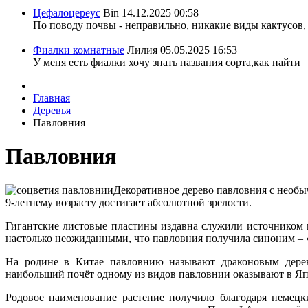
Цефалоцереус
Bin
14.12.2025 00:58
По поводу почвы - неправильно, никакие виды кактусов, 
Фиалки комнатные
Лилия
05.05.2025 16:53
У меня есть фиалки хочу знать названия сорта,как найти
Главная
Деревья
Павловния
Павловния
Декоративное дерево павловния с необы
9-летнему возрасту достигает абсолютной зрелости.
Гигантские листовые пластины издавна служили источником к
настолько неожиданными, что павловния получила синоним – 
На родине в Китае павловнию называют драконовым дерев
наибольший почёт одному из видов павловнии оказывают в Япо
Родовое наименование растение получило благодаря немец