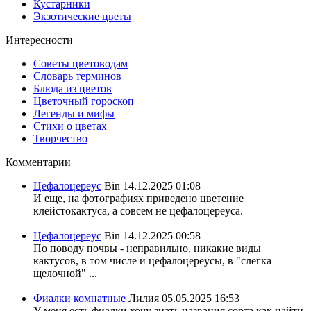
Кустарники
Экзотические цветы
Интересности
Советы цветоводам
Словарь терминов
Блюда из цветов
Цветочный гороскоп
Легенды и мифы
Стихи о цветах
Творчество
Комментарии
Цефалоцереус
Bin
14.12.2025 01:08
И еще, на фотографиях приведено цветение
клейстокактуса, а совсем не цефалоцереуса.
Цефалоцереус
Bin
14.12.2025 00:58
По поводу почвы - неправильно, никакие виды
кактусов, в том числе и цефалоцереусы, в "слегка
щелочной" ...
Фиалки комнатные
Лилия
05.05.2025 16:53
У меня есть фиалки хочу знать названия сорта,как найти