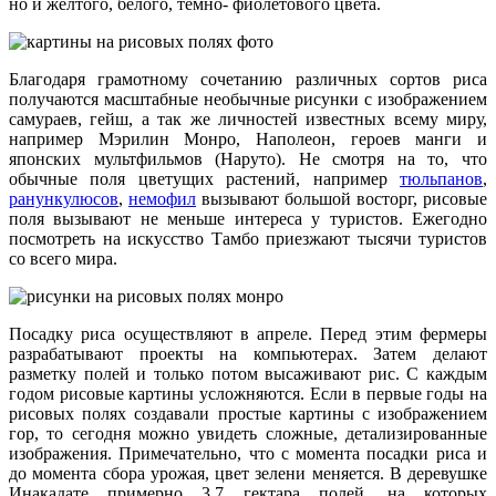
но и желтого, белого, темно- фиолетового цвета.
Благодаря грамотному сочетанию различных сортов риса
получаются масштабные необычные рисунки с изображением
самураев, гейш, а так же личностей известных всему миру,
например Мэрилин Монро, Наполеон, героев манги и
японских мультфильмов (Наруто). Не смотря на то, что
обычные поля цветущих растений, например
тюльпанов
,
ранункулюсов
,
немофил
вызывают большой восторг, рисовые
поля вызывают не меньше интереса у туристов. Ежегодно
посмотреть на искусство Тамбо приезжают тысячи туристов
со всего мира.
Посадку риса осуществляют в апреле. Перед этим фермеры
разрабатывают проекты на компьютерах. Затем делают
разметку полей и только потом высаживают рис. С каждым
годом рисовые картины усложняются. Если в первые годы на
рисовых полях создавали простые картины с изображением
гор, то сегодня можно увидеть сложные, детализированные
изображения. Примечательно, что с момента посадки риса и
до момента сбора урожая, цвет зелени меняется. В деревушке
Инакадате примерно 3,7 гектара полей, на которых