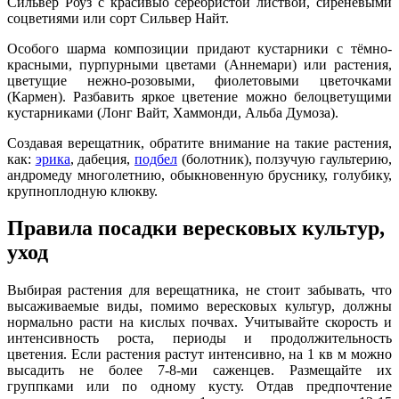
Сильвер Роуз с красивыо серебристой листвой, сиреневыми
соцветиями или сорт Сильвер Найт.
Особого шарма композиции придают кустарники с тёмно-
красными, пурпурными цветами (Аннемари) или растения,
цветущие нежно-розовыми, фиолетовыми цветочками
(Кармен). Разбавить яркое цветение можно белоцветущими
кустарниками (Лонг Вайт, Хаммонди, Альба Думоза).
Создавая верещатник, обратите внимание на такие растения,
как:
эрика
, дабеция,
подбел
(болотник), ползучую гаультерию,
андромеду многолетнию, обыкновенную бруснику, голубику,
крупноплодную клюкву.
Правила посадки вересковых культур,
уход
Выбирая растения для верещатника, не стоит забывать, что
высаживаемые виды, помимо вересковых культур, должны
нормально расти на кислых почвах. Учитывайте скорость и
интенсивность роста, периоды и продолжительность
цветения. Если растения растут интенсивно, на 1 кв м можно
высадить не более 7-8-ми саженцев. Размещайте их
группками или по одному кусту. Отдав предпочтение