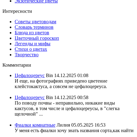
Экзотические цветы
Интересности
Советы цветоводам
Словарь терминов
Блюда из цветов
Цветочный гороскоп
Легенды и мифы
Стихи о цветах
Творчество
Комментарии
Цефалоцереус
Bin
14.12.2025 01:08
И еще, на фотографиях приведено цветение
клейстокактуса, а совсем не цефалоцереуса.
Цефалоцереус
Bin
14.12.2025 00:58
По поводу почвы - неправильно, никакие виды
кактусов, в том числе и цефалоцереусы, в "слегка
щелочной" ...
Фиалки комнатные
Лилия
05.05.2025 16:53
У меня есть фиалки хочу знать названия сорта,как найти