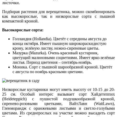
листочки.
Подбирая растения для верещатника, можно скомбинировать
как высокорослые, так и низкорослые сорта с пышной
компактной кроной.
Высокорослые сорта:
Голландия (Hollandia). Цветёт с середины августа до
конца октября. Имеет пышную широкораскидистую
крону, зелёную листву, нежно-сиреневые цветы.
Мазурка (Mazurka). Очень красивый кустарник,
цветущий малиновыми соцветиями. Имеет ярко-зелёные
листья. Период цветения – сентябрь-ноябрь.
Моника. Сорт с пышной шарообразной кроной. Цветёт
с августа по ноябрь красными цветами.
Низкорослые кустарники могут иметь высоту от 10-15 до 20-
25 см. Особый интерес вызывает сорт Хайдетеппих
(Heideteppich) с пушистой подушкообразной кроной,
сиренево-розовыми цветками, ВайтЛавн (WaitLawn),
Гленморандж с оранжевыми листьями и светло-голубыми
цветами. Из среднерослых на участке можно высадить сорт