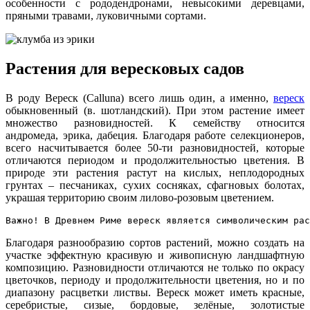
особенности с рододендронами, невысокими деревцами,
пряными травами, луковичными сортами.
Растения для вересковых садов
В роду Вереск (Calluna) всего лишь один, а именно,
вереск
обыкновенный (в. шотландский). При этом растение имеет
множество разновидностей. К семейству относится
андромеда, эрика, дабеция. Благодаря работе селекционеров,
всего насчитывается более 50-ти разновидностей, которые
отличаются периодом и продолжительностью цветения. В
природе эти растения растут на кислых, неплодородных
грунтах – песчаниках, сухих сосняках, сфагновых болотах,
украшая территорию своим лилово-розовым цветением.
Важно! В Древнем Риме вереск является символическим рас
Благодаря разнообразию сортов растений, можно создать на
участке эффектную красивую и живописную ландшафтную
композицию. Разновидности отличаются не только по окрасу
цветочков, периоду и продолжительности цветения, но и по
диапазону расцветки листвы. Вереск может иметь красные,
серебристые, сизые, бордовые, зелёные, золотистые