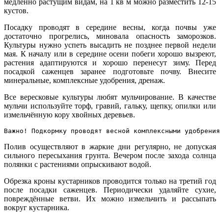
медленно растущим видам, на 1 кв м можно разместить 12-15
кустов.
Посадку проводят в середине весны, когда почвы уже
достаточно прогрелись, миновала опасность заморозков.
Культуры нужно успеть высадить не позднее первой недели
мая. К началу или в середине осени побеги хорошо вызреют,
растения адаптируются и хорошо перенесут зиму. Перед
посадкой саженцев заранее подготовьте почву. Внесите
минеральные, комплексные удобрения, дренаж.
Все вересковые культуры любят мульчирование. В качестве
мульчи используйте торф, гравий, гальку, щепку, опилки или
измельчённую кору хвойных деревьев.
Важно! Подкормку проводят весной комплексными удобрения
Полив осуществляют в жаркие дни регулярно, не допуская
сильного пересыхания грунта. Вечером после захода солнца
полянки с растениями опрыскивают водой.
Обрезка кроны кустарников проводится только на третий год
после посадки саженцев. Периодически удаляйте сухие,
повреждённые ветви. Их можно измельчить и рассыпать
вокруг кустарника.