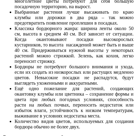
многолетние цветы потребуют для себя большую
посадочную территорию, на вырост.
Выбранные растения лучше высаживать по краю
клумбы или дорожки в два ряда – так можно
предотвратить появление проплешин в посадках.
Классика бордюрного жанра: ширина ленты около 50
см, высота в среднем 40 см. Всё зависит от ситуации.
Когда окантовывают посадки высокорослых
кустарников, то высота насаждений может быть и выше
40 см. Придерживаться нужной высоты у некоторых
растений можно стрижкой. Зелень, как кохия, легко
переносит стрижку.
Бордюры не потребуют большого внимания и ухода,
если их создать из низкорослых или растущих медленно
цветов. Невысокие посадки не распадутся, будут
выглядеть ухоженными и аккуратными.
Ещё одно пожелание для растений, создающих
окантовку клумбы или цветника – сохранение формы и
цвета при любых погодных условиях, способность
расти на любых почвах, переносить недостаток или
избыток влаги, устойчивость к низким температурам,
выживание в условиях недостатка места.
Количество видов цветов, используемых для создания
бордюра обычно не более двух.