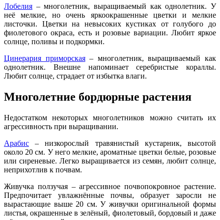
Лобелия
– многолетник, выращиваемый как однолетник. У
неё мелкие, но очень яркоокрашенные цветки и мелкие
листочки. Цветки на невысоких кустиках от голубого до
фиолетового окраса, есть и розовые вариации. Любит яркое
солнце, поливы и подкормки.
Цинерария приморская
– многолетник, выращиваемый как
однолетник. Внешне напоминает серебристые кораллы.
Любит солнце, страдает от избытка влаги.
Многолетние бордюрные растения
Недостатком некоторых многолетников можно считать их
агрессивность при выращивании.
Арабис
– низкорослый травянистый кустарник, высотой
около 20 см. У него мелкие, ароматные цветки белые, розовые
или сиреневые. Легко выращивается из семян, любит солнце,
неприхотлив к почвам.
Живучка ползучая – агрессивное почвопокровное растение.
Предпочитает увлажнённые почвы, образует заросли не
вырастающие выше 20 см. У живучки оригинальной формы
листья, окрашенные в зелёный, фиолетовый, бордовый и даже