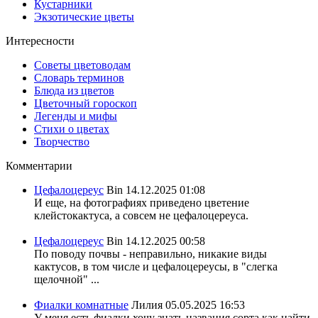
Кустарники
Экзотические цветы
Интересности
Советы цветоводам
Словарь терминов
Блюда из цветов
Цветочный гороскоп
Легенды и мифы
Стихи о цветах
Творчество
Комментарии
Цефалоцереус
Bin
14.12.2025 01:08
И еще, на фотографиях приведено цветение
клейстокактуса, а совсем не цефалоцереуса.
Цефалоцереус
Bin
14.12.2025 00:58
По поводу почвы - неправильно, никакие виды
кактусов, в том числе и цефалоцереусы, в "слегка
щелочной" ...
Фиалки комнатные
Лилия
05.05.2025 16:53
У меня есть фиалки хочу знать названия сорта,как найти