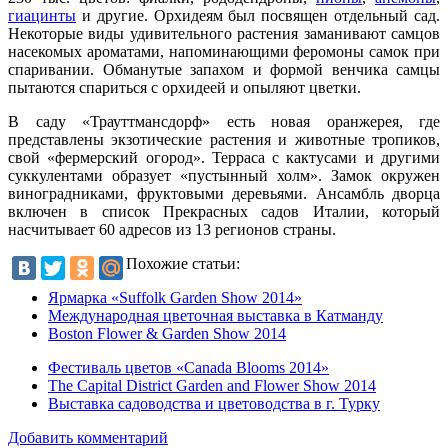
гиацинты
и другие. Орхидеям был посвящен отдельный сад.
Некоторые виды удивительного растения заманивают самцов
насекомых ароматами, напоминающими феромоны самок при
спаривании. Обманутые запахом и формой венчика самцы
пытаются спариться с орхидеей и опыляют цветки.
В саду «Трауттмансдорф» есть новая оранжерея, где
представлены экзотические растения и животные тропиков,
свой «фермерский огород». Терраса с кактусами и другими
суккулентами образует «пустынный холм». Замок окружен
виноградниками, фруктовыми деревьями. Ансамбль дворца
включен в список Прекрасных садов Италии, который
насчитывает 60 адресов из 13 регионов страны.
Похожие статьи:
Ярмарка «Suffolk Garden Show 2014»
Международная цветочная выставка в Катманду
Boston Flower & Garden Show 2014
Фестиваль цветов «Canada Blooms 2014»
The Capital District Garden and Flower Show 2014
Выставка садоводства и цветоводства в г. Турку
Добавить комментарий