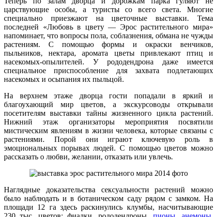
Теперь по залам дворца и дорожкам парка гуляют не
царствующие особы, а туристы со всего света. Многие
специально приезжают на цветочные выставки. Тема
последней «Любовь в цвету — Эрос растительного мира»
напоминает, что вопросы пола, соблазнения, обмана не чужды
растениям. С помощью формы и окраски венчиков,
пыльников, нектара, аромата цветы привлекают птиц и
насекомых-опылителей. У рододендрона даже имеется
специальное приспособление для захвата подлетающих
насекомых и осыпания их пыльцой.
На верхнем этаже дворца гости попадали в яркий и
благоухающий мир цветов, а экскурсоводы открывали
посетителям выставки тайны жизненного цикла растений.
Нижний этаж организаторы мероприятия посвятили
мистическим явлениям в жизни человека, которые связаны с
растениями. Порой они играют ключевую роль в
эмоциональных порывах людей. С помощью цветов можно
рассказать о любви, желании, отказать или увлечь.
Наглядные доказательства сексуальности растений можно
было наблюдать и в ботаническом саду рядом с замком. На
площади 12 га здесь раскинулись клумбы, насчитывающие
230 тыс. цветов: фиалки, рододендроны,
пионы
,
анемоны
,