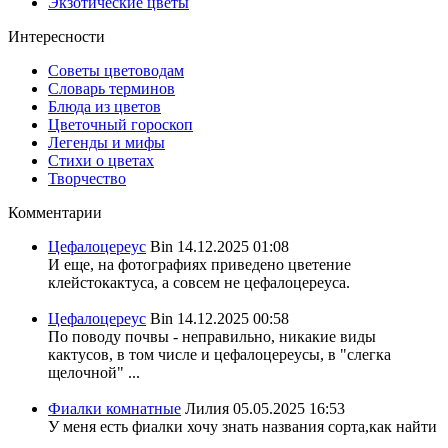
Экзотические цветы
Интересности
Советы цветоводам
Словарь терминов
Блюда из цветов
Цветочный гороскоп
Легенды и мифы
Стихи о цветах
Творчество
Комментарии
Цефалоцереус
Bin
14.12.2025 01:08
И еще, на фотографиях приведено цветение
клейстокактуса, а совсем не цефалоцереуса.
Цефалоцереус
Bin
14.12.2025 00:58
По поводу почвы - неправильно, никакие виды
кактусов, в том числе и цефалоцереусы, в "слегка
щелочной" ...
Фиалки комнатные
Лилия
05.05.2025 16:53
У меня есть фиалки хочу знать названия сорта,как найти