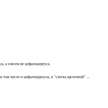
а, а совсем не цефалоцереуса.
в том числе и цефалоцереусы, в "слегка щелочной" ...