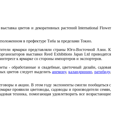
ыставка цветов и декоративных растений International Flower
сположенном в префектуре Тиба за пределами Токио.
тители ярмарки представляли страны Юго-Восточной Азии. К
ганизаторов выставки Reed Exhibitions Japan Ltd приводятся
интересе к ярмарке со стороны импортеров и экспортеров.
веты - обработанные и свадебные, цветочный дизайн, садовая
нных цветов следует выделить
анемону
,
каландринию
,
ратибиду
,
еговоры и акции. В этом году экспоненты смогли пообщаться с
марке проявили цветоводы, садоводы и производители семян,
садовая техника, помогающая удовлетворить все возрастающие