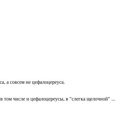
а, а совсем не цефалоцереуса.
в том числе и цефалоцереусы, в "слегка щелочной" ...