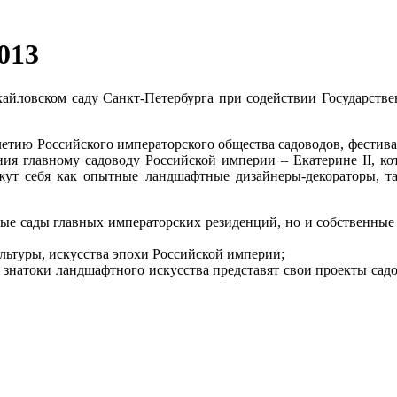
013
айловском саду Санкт-Петербурга при содействии Государстве
етию Российского императорского общества садоводов, фестива
ия главному садоводу Российской империи – Екатерине II, кот
ажут себя как опытные ландшафтные дизайнеры-декораторы, т
дные сады главных императорских резиденций, но и собственны
ультуры, искусства эпохи Российской империи;
знатоки ландшафтного искусства представят свои проекты сад