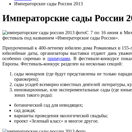
Императорские сады России 2013
Императорские сады России 2
С 7 по 16 июня в Мих
фестиваль под названием «Императорские сады России».
Приуроченный к 400-летнему юбилею дома Романовых и 155-л
юбилейные даты, организаторы выставки отдают дань уважен
особенно сиренью и
примулами
. В фестивале-конкурсе пок
Европы. Фестиваль-конкурс разделен на несколько секций:
сады монархов (где будут представлены не только пара
оранжереи);
сады усадеб всемирно известных деятелей литературы, к
инновационные, или экспериментальные сады (где юные 
зонах такого рода):
ботанический сад для невидящих;
сад дождя;
варианты проведения экологической свадьбы;
проект «Зеленый класс» и многое другое.